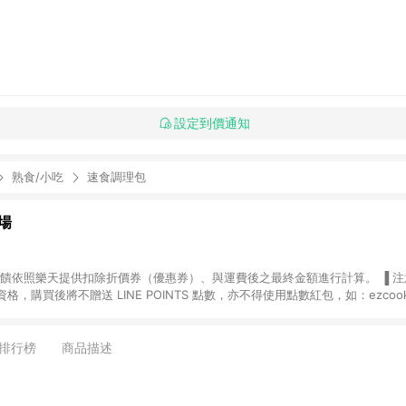
設定到價通知
熟食/小吃
速食調理包
場
，購買後將不贈送 LINE POINTS 點數，亦不得使用點數紅包，如：ezcoo
rt mobile、神腦生活、JS巨盛、樂天KOBO電子書，請詳閱 LINE POINT
購物前往台灣樂天市場，並在同一瀏覽器於24小時內結帳，才
出貨及結帳，則不符
排行榜
商品描述
E POINTS 回饋。 (5) LINE 購物為購物資訊整合性平台，商品資料更新
規格、顏色、價位、贈品與台灣樂天市場銷售網頁不符，以銷售網頁標示為準。 (6) 