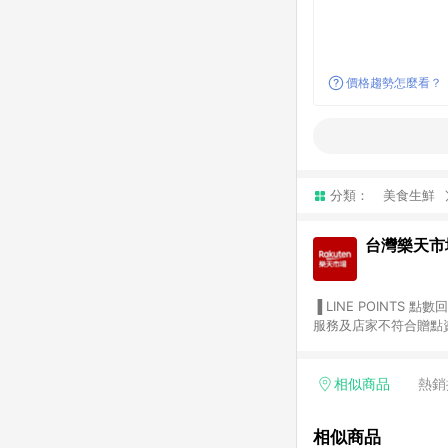
價格趨勢怎麼看？
分類：
美食生鮮
台灣樂天市
▐ LINE POINTS 點數回饋依照樂天提供扣除折價券（優惠券）、與運費後之最終金額進行計算。 ▐ 注意事項 (1) 部分
服務及店家不符合贈點資格
天市場商家付款中心、Sma
（https://lin.ee/1MCw7pe/rcfk）。 (2) 需透過 LINE 
享有 LINE POINTS 回饋。 (3) 若購買之訂單（包含預購商品）未符合樂天市場 45 天內完成訂單
相似商品
熱銷
合贈點資格。 (4) 如使用APP、或中途瀏覽比價網、回饋網、Google等其他網頁、或由網頁版(電腦版/手機版網頁)切
換為App都將會造成追蹤中斷而無法進行 LIN
相似商品
會有時間差，如顯示之商品