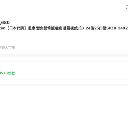
,680
ikon【日本代購】尼康 變焦雙筒望遠鏡 普羅棱鏡式8-24倍25口徑SPZ8-24X2
灣樂天市場
%
OINTS點數