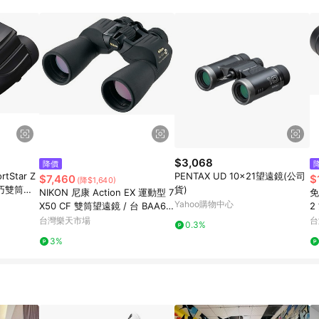
規定，逾期訂單將不符合回饋資格。 (7) 若上述或其他原因，致使消費者無接收到
爭議，台灣樂天市場保有更改條款與法律追訴之權利，活動詳情以樂天市場網
$3,068
降價
tStar Z
PENTAX UD 10x21望遠鏡(公司
$7,460
$
(降$1,640)
輕巧雙筒望
貨)
NIKON 尼康 Action EX 運動型 7
免
Yahoo購物中心
X50 CF 雙筒望遠鏡 / 台 BAA66
2
2AA｜領券最高折$220
防
台灣樂天市場
台
0.3%
買
3%