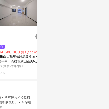
$126
$29,800,0
降價
釘井淨好像看得見部長的XXX。
73大地坪6
14,680,000
(降$1,300,000)
(全)
學橋頭新市鎮
術白天鵝無高雄厝最棒面向2+
橋頭區甲昌路
Yahoo購物中心
5168實價登錄
房平車｜高雄市鼓山區美術東四
168實價登錄比價王
0%
0%
0%
 • 所有鏡片和棱鏡都
清晰的視野。 • 附帶在
家