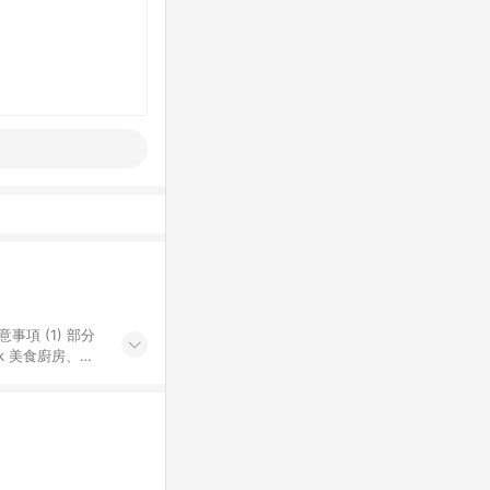
k 美食廚房、樂
S 加碼店家清單
導購訂