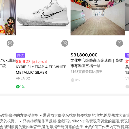
$31,800,000
降價
uki珮瑜
文化中心臨路商五金店面｜高雄
$5,627
$
(降$2,250)
二段
市苓雅區五福一路
KYRIE FLYTRAP 4 EP WHITE
美
5168實價登錄比價王
METALLIC SILVER
1
路
AREA 02
5
0%
1%
倍無級改變倍率的方便變焦型 • 通過放大倍率來找到想要找到的地方,以變焦放大細節
亮的視野。 • 只有持續製作單反相機鏡頭的Nikon才能實現高質量的鏡頭,實現
不會感到疲勞的雙釣魚背帶,還附帶攜帶時所需的盒子 ★約9個工作天內可到貨買