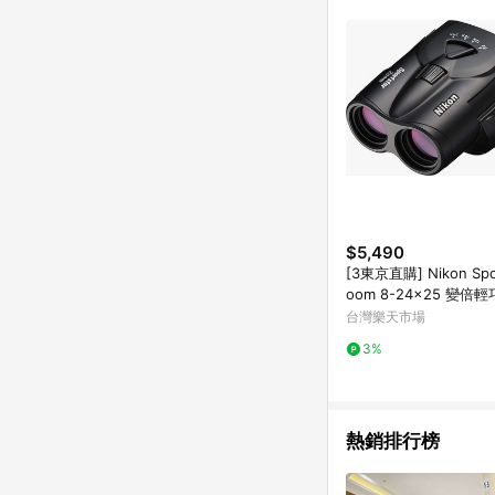
單已逾 365 天，根據台灣樂天回饋
點數回饋或點數回饋有
$5,490
[3東京直購] Nikon Spor
oom 8-24x25 變倍
遠鏡 SPZ8-24X25BK
台灣樂天市場
3%
熱銷排行榜