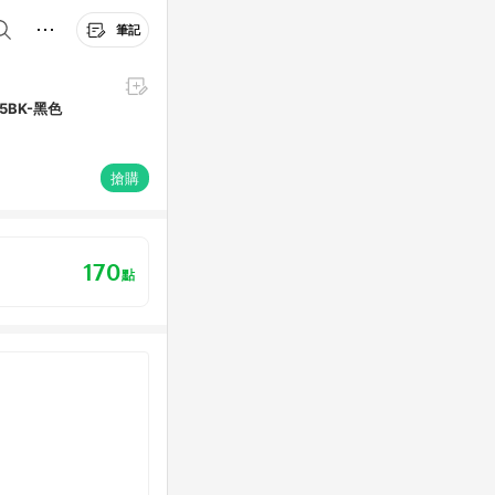
筆記
5BK-黑色
搶購
170
點