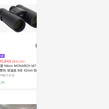
站公告為準。
$5,680
$2,310
降價
Nikon【日本代購】尼康 變焦雙
Nikon ACUL
15,842
(降$6,958)
筒望遠鏡 普羅棱鏡式8-24倍25
型望遠鏡 (綠
運 Nikon MONARCH M7 8x4
口徑SPZ8-24X25BK-黑色
台灣樂天市場
PChome 24h
 雙筒 望遠鏡 8倍 42mm 防水
霧 觀賽 賞鳥 旅行 禮物 日本必
灣樂天市場
3%
1%
代購
3%