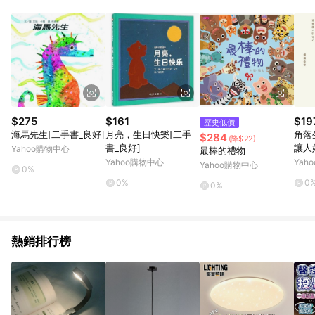
POINTS 回饋。 (3) 若購買之訂單（包含預購商品）未符合樂天
市場 45 天內完成訂單出貨及結帳，則不符合贈點資格。 (4) 如
使用APP、或中途瀏覽比價網、回饋網、Google等其他網頁、或
由網頁版(電腦版/手機版網頁)切換為App都將會造成追蹤中斷而
無法進行 LINE POINTS 回饋。 (5) LINE 購物為購物資訊整合性
平台，商品資料更新會有時間差，如顯示之商品規格、顏色、價
位、贈品與台灣樂天市場銷售網頁不符，以銷售網頁標示為準。
(6) 導購訂單已逾 365 天，根據台灣樂天回饋規定，逾期訂單將
不符合回饋資格。 (7) 若上述或其他原因，致使消費者無接收到
$275
$161
$19
歷史低價
點數回饋或點數回饋有爭議，台灣樂天市場保有更改條款與法律
海馬先生[二手書_良好]
月亮，生日快樂[二手
角落
$284
(降$22)
追訴之權利，活動詳情以樂天市場網站公告為準。
書_良好]
讓人
Yahoo購物中心
最棒的禮物
[二
Yahoo購物中心
Yah
Yahoo購物中心
0%
0%
0
0%
熱銷排行榜