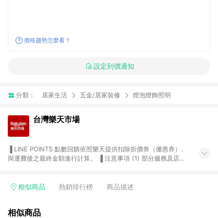
價格趨勢怎麼看？
設定到價通知
分類：
居家生活
五金/居家裝修
燈泡燈飾照明
台灣樂天市場
▐ LINE POINTS 點數回饋依照樂天提供扣除折價券（優惠券）、
與運費後之最終金額進行計算。 ▐ 注意事項 (1) 部分服務及店家
不符合贈點資格，購買後將不贈送 LINE POINTS 點數，亦不得使
用點數紅包，如：ezcook 美食廚房、樂天市場商家付款中心、
Smart mobile、神腦生活、JS巨盛、樂天KOBO電子書，請詳閱
相似商品
熱銷排行榜
商品描述
LINE POINTS 加碼店家清單
（https://lin.ee/1MCw7pe/rcfk）。 (2) 需透過 LINE 購物前往
相似商品
台灣樂天市場，並在同一瀏覽器於24小時內結帳，才享有 LINE