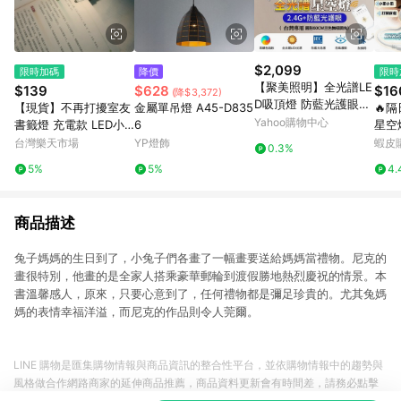
$2,099
限時加碼
降價
限時
【聚美照明】全光譜LE
$139
$628
$16
(降$3,372)
D吸頂燈 防藍光護眼燈
【現貨】不再打擾室友
金屬單吊燈 A45-D835
🔥
三色無極調光附遙控 圓
Yahoo購物中心
書籤燈 充電款 LED小
6
星空
形星空燈【60cm：【1
夜燈 超薄 夜間LED 便
小夜
台灣樂天市場
YP燈飾
蝦皮
0.3%
32W】無極調光+全光
攜式 便籤燈 夾書燈 讀
影燈
5%
5%
4.
譜】
書燈 交換禮物｜領券最
車載
高折$220
商品描述
兔子媽媽的生日到了，小兔子們各畫了一幅畫要送給媽媽當禮物。尼克的
畫很特別，他畫的是全家人搭乘豪華郵輪到渡假勝地熱烈慶祝的情景。本
書溫馨感人，原來，只要心意到了，任何禮物都是彌足珍貴的。尤其兔媽
媽的表情幸福洋溢，而尼克的作品則令人莞爾。
LINE 購物是匯集購物情報與商品資訊的整合性平台，並依購物情報中的趨勢與
風格做合作網路商家的延伸商品推薦，商品資料更新會有時間差，請務必點擊
商品至各合作網路商家，確認現售價與購物條件，一切資訊以合作廠商網頁為