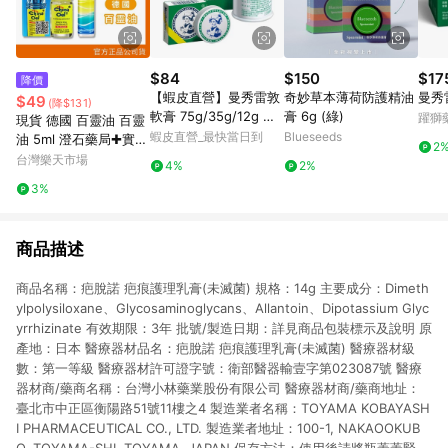
$84
$150
$17
降價
【蝦皮直營】曼秀雷敦
奇妙草本薄荷防護精油
曼秀雷
$49
(降$131)
軟膏 75g/35g/12g 面
膏 6g (綠)
躍獅
現貨 德國 百靈油 百靈
速力達母 小護士 家庭
蝦皮直營_最快當日到
Blueseeds
油 5ml 澄石藥局✚實體
2
必備 蚊蟲膏 曼秀雷敦
店面
台灣樂天市場
4%
2%
軟膏 乙類成藥
3%
商品描述
商品名稱：疤脫諾 疤痕護理乳膏(未滅菌) 規格：14g 主要成分：Dimeth
ylpolysiloxane、Glycosaminoglycans、Allantoin、Dipotassium Glyc
yrrhizinate 有效期限：3年 批號/製造日期：詳見商品包裝標示及說明 原
產地：日本 醫療器材品名：疤脫諾 疤痕護理乳膏(未滅菌) 醫療器材級
數：第一等級 醫療器材許可證字號：衛部醫器輸壹字第023087號 醫療
器材商/藥商名稱：台灣小林藥業股份有限公司 醫療器材商/藥商地址：
臺北市中正區衡陽路51號11樓之4 製造業者名稱：TOYAMA KOBAYASH
I PHARMACEUTICAL CO., LTD. 製造業者地址：100-1, NAKAOOKUB