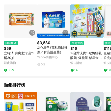
POINTS 回饋。 (3) 若購買之訂單（包含預購商品）未符合樂天
市場 45 天內完成訂單出貨及結帳，則不符合贈點資格。 (4) 如
使用APP、或中途瀏覽比價網、回饋網、Google等其他網頁、或
由網頁版(電腦版/手機版網頁)切換為App都將會造成追蹤中斷而
無法進行 LINE POINTS 回饋。 (5) LINE 購物為購物資訊整合性
平台，商品資料更新會有時間差，如顯示之商品規格、顏色、價
位、贈品與台灣樂天市場銷售網頁不符，以銷售網頁標示為準。
(6) 導購訂單已逾 365 天，根據台灣樂天回饋規定，逾期訂單將
不符合回饋資格。 (7) 若上述或其他原因，致使消費者無接收到
$3,580
限時加碼
限時加碼
限時
點數回饋或點數回饋有爭議，台灣樂天市場保有更改條款與法律
活化勝® (電視節目推
$59
$16
$11
追訴之權利，活動詳情以樂天市場網站公告為準。
薦／食品益生菌）
立得清 廚房去污濕巾
✨台灣現貨✨歐姆貓乳
巨融
Yahoo購物中心
橘30抽
酸菌-爆脆餅 貓零食 餅
公克
乾 脆餅 乳酸菌 鱈魚 鮭
解/
蝦皮購物
蝦皮購物
蝦皮
0%
魚 鮪魚 鮮蝦 螃蟹 貽貝
池/
3.2%
1%
1
熱銷排行榜