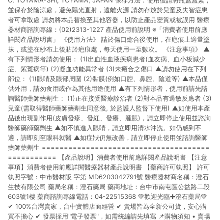
O, TOYAMA-SHI, TOYAMA, JAPAN 保存方法：使用後請將瓶蓋蓋緊，
並保存於陰涼處，避免陽光直射，遠離火源 請勿存放於兒童及失智症患
者可拿取處 請勿將本品替換至其他容器，以防止產品變質或被誤用 醫療
器材商諮詢專線：(02)2313-1227 產品使用前說明 ※「消費者使用前應
詳閱產品說明書」 《使用方法》 請於傷口癒合後使用，在疤痕上適量塗
抹，或塗在紗布上後貼於疤痕處，每天使用一至數次。 《注意事項》 ▲
有下列情形者請勿使用： (1)出血性血液疾病患者(血友病、血小板減少
症、紫斑病等) (2)凝血功能異常者 (3)未癒合之傷口 ▲請勿使用在下列
部位： (1)眼睛及眼部周圍 (2)黏膜(例如口腔、鼻腔、陰道等) ▲本品僅
供外用，請勿食用或作為其他用途使用 ▲有下列情形者，使用前請先諮
詢醫師藥師藥劑生： (1)正在接受醫療診治者 (2)對本品有過敏反應者 (3)
兒童(需取得醫師藥師藥劑生同意後, 於監護人監督下使用) ▲如使用本產
品後出現副作用(皮膚發疹、發紅、發癢、腫脹)，請立即停止使用並諮詢
醫師藥師藥劑生 ▲如不慎進入眼睛，請立即用清水沖洗。如仍感到不
適，請即刻至眼科就醫 ▲如症狀仍無改善，請立即停止使用並諮詢醫師
藥師藥劑生 ======================================
=========== 【產品說明】消費者使用前應詳閱產品說明書 【注意
事項】消費者使用前應詳閱醫療器材產品說明書 【藥商許可執照】 許可
執照字號：中市醫材販 字第 MD6203042791號 醫療器材商名稱：澄石
生技有限公司 藥局名稱：澄石藥局 藥商地址：台中市南屯區公益路二段
603號1樓 藥商諮詢專線電話：04-22515368 💚歡迎光臨✚澄石藥局💚
✔ 100%台灣賣家，台中實體店面經營 ✔ 賣場皆為全新公司貨，安心購
買不擔心 ✔ 發票採用"電子發票"，如需統編請先填寫 📌購物須知 • 賣場