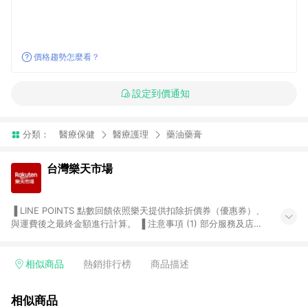
價格趨勢怎麼看？
設定到價通知
分類：
醫療保健
醫療護理
藥油藥膏
台灣樂天市場
▐ LINE POINTS 點數回饋依照樂天提供扣除折價券（優惠券）、
與運費後之最終金額進行計算。 ▐ 注意事項 (1) 部分服務及店家
不符合贈點資格，購買後將不贈送 LINE POINTS 點數，亦不得使
用點數紅包，如：ezcook 美食廚房、樂天市場商家付款中心、
Smart mobile、神腦生活、JS巨盛、樂天KOBO電子書，請詳閱
相似商品
熱銷排行榜
商品描述
LINE POINTS 加碼店家清單
（https://lin.ee/1MCw7pe/rcfk）。 (2) 需透過 LINE 購物前往
相似商品
台灣樂天市場，並在同一瀏覽器於24小時內結帳，才享有 LINE