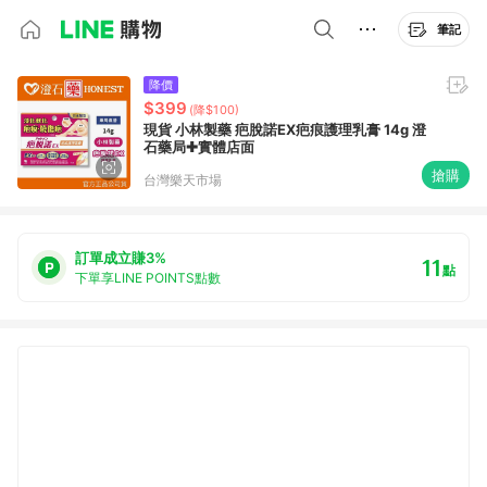
筆記
降價
$399
(降$100)
現貨 小林製藥 疤脫諾EX疤痕護理乳膏 14g 澄
石藥局✚實體店面
搶購
台灣樂天市場
訂單成立賺3%
11
點
下單享LINE POINTS點數