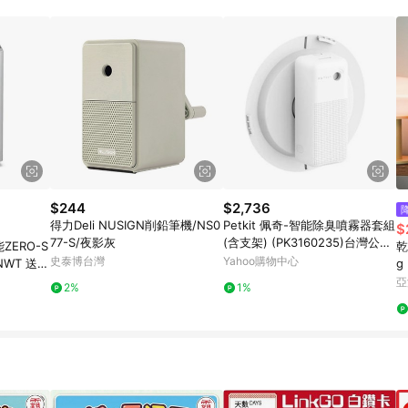
規定，逾期訂單將不符合回饋資格。 (7) 若上述或其他原因，致使消費者無接收到
爭議，台灣樂天市場保有更改條款與法律追訴之權利，活動詳情以樂天市場網
$244
$2,736
得力Deli NUSIGN削鉛筆機/NS0
Petkit 佩奇-智能除臭噴霧器套組
$
77-S/夜影灰
(含支架) (PK3160235)台灣公司
能ZERO-S
乾
貨
史泰博台灣
Yahoo購物中心
 送7-
g
亞
2%
1%