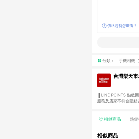
價格趨勢怎麼看？
分類：
手機相機
台灣樂天市
▐ LINE POINTS 點數回饋依照樂天提供扣除折價券（優惠券）、與運費後之最終金額進行計算。 ▐ 注意事項 (1) 部分
服務及店家不符合贈點資格
天市場商家付款中心、Sma
（https://lin.ee/1MCw7pe/rcfk）。 (2) 需透過 LINE 
享有 LINE POINTS 回饋。 (3) 若購買之訂單（包含預購商品）未符合樂天市場 45 天內完成訂單
相似商品
熱銷
合贈點資格。 (4) 如使用APP、或中途瀏覽比價網、回饋網、Google等其他網頁、或由網頁版(電腦版/手機版網頁)切
換為App都將會造成追蹤中斷而無法進行 LIN
相似商品
會有時間差，如顯示之商品