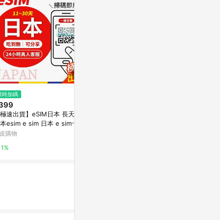
$630
限時加碼
限時加碼
【DJB 暢日卡PLUS】日本5天 無
399
$59
限流量吃到飽不降速
極速出貨】eSIM日本 長天數
【飛網科技】日本
PChome 24h購物
本esim e sim 日本 e sim卡日
短途 KDDI DO
 日本網卡 esim 沖繩 北海道網
無限量吃到饱
皮購物
蝦皮購物
1%
1%
2%