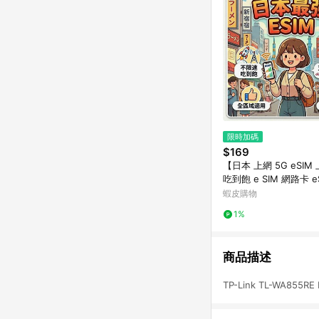
限時加碼
$169
【日本 上網 5G eSIM
吃到飽 e SIM 網路卡 e
日本 SIM卡 胖鋪網卡
蝦皮購物
王】
1%
商品描述
TP-Link TL-WA855