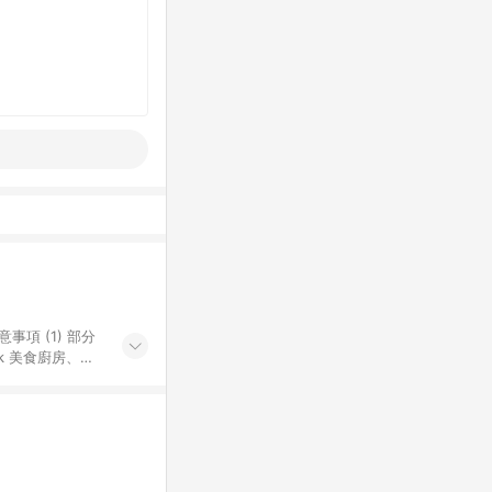
k 美食廚房、樂
S 加碼店家清單
導購訂