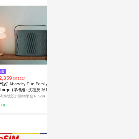
站公告為準。
降價
降價
降價
2,359
$760
$22,990
(降$321)
(降$39)
(降
乾好 Absodry Duo Family Ba
羅蜜歐ROMEO隨身陶瓷電暖器
Blueair Cl
 Large (單機組) 沈穩灰 除濕
暖風機 LHT-71
P7i
洲跨境設計購物平台 Pinkoi
東森購物 ETMall
hengstyle
1%
0.5%
0.5%