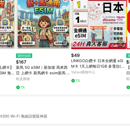
$49
限時加碼
LINKGO白鑽卡 日本全網通 eSI
$167
$
M卡 1天上網每日1GB 多電信(日
 上網卡】
新馬 5G eSIM｜新加坡 馬來西
【
本網卡 東京 大阪 福岡 北海道 沖
Yahoo購物中心
SIM 無限
亞 上網卡 新馬網卡 esim新馬 es
日
繩)
【電話卡霸
im吃到飽 e sim新馬 電話卡霸王
本
蝦皮購物
蝦
1%
卡
1%
RE N300 Wi-Fi 無線訊號延伸器