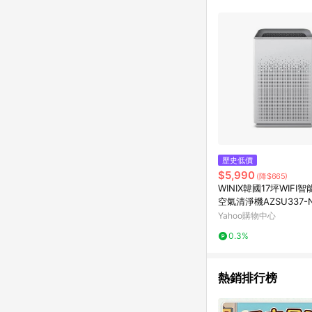
單已逾 365 天，根據台灣樂天回饋
點數回饋或點數回饋有
歷史低價
$5,990
(降$665)
WINIX韓國17坪WIFI智
空氣清淨機AZSU337-NWT
11商品卡800元
Yahoo購物中心
0.3%
熱銷排行榜