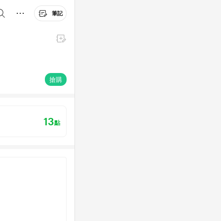
筆記
搶購
13
點