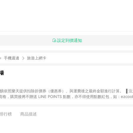
設定到價通知
手機週邊
旅遊上網卡
場
，購買後將不贈送 LINE POINTS 點數，亦不得使用點數紅包，如：ezcoo
rt mobile、神腦生活、JS巨盛、樂天KOBO電子書，請詳閱 LINE POINT
購物前往台灣樂天市場，並在同一瀏覽器於24小時內結帳，才
出貨及結帳，則不符
排行榜
商品描述
E POINTS 回饋。 (5) LINE 購物為購物資訊整合性平台，商品資料更新
規格、顏色、價位、贈品與台灣樂天市場銷售網頁不符，以銷售網頁標示為準。 (6) 