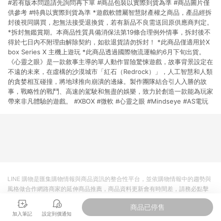
#若有版本問題請先詢問再下單 #商品包裝以實際到貨為準 #商品圖片僅
市場 45 天內完成訂單出貨及結帳，則不符合贈點資格。 (4) 如
使用APP、或中途瀏覽比價網、回饋網、Google等其他網頁、或
供參考 #特典以實際到貨為準 *遊戲軟體屬智慧財產權之商品，產品經拆
由網頁版(電腦版/手機版網頁)切換為App都將會造成追蹤中斷而
封後視同購買，恕無法接受退換貨，若有新品不良需送回原供應商判定。
無法進行 LINE POINTS 回饋。 (5) LINE 購物為購物資訊整合性
*拆封無鑑賞期。本商品性質具備消保法第19條合理例外情事，拆封後不
平台，商品資料更新會有時間差，如顯示之商品規格、顏色、價
得於七日內不附理由解除契約，如欲退貨請勿拆封！ *此商品僅適用於X
位、贈品與台灣樂天市場銷售網頁不符，以銷售網頁標示為準。
box Series X 主機上遊玩 *此商品透過國際物流運輸約6月下旬出貨。
(6) 導購訂單已逾 365 天，根據台灣樂天回饋規定，逾期訂單將
《心靈之眼》是一款敘事主導的單人動作冒險驚悚遊戲，故事背景設定在
不符合回饋資格。 (7) 若上述或其他原因，致使消費者無接收到
不遠的未來，在虛構的沙漠城市「紅石（Redrock）」，人工智慧和人類
點數回饋或點數回饋有爭議，台灣樂天市場保有更改條款與法律
的貪婪相互碰撞，將地球推向崩潰的邊緣。製作團隊結合引人入勝的故
追訴之權利，活動詳情以樂天市場網站公告為準。
事，戰略性的戰鬥、高速的駕駛和無盡的娛樂，致力於創造一款能為玩家
帶來非凡體驗的遊戲。 #XBOX #微軟 #心靈之眼 #Mindseye #AS電玩
LINE 購物是匯集購物情報與商品資訊的整合性平台，並依購物情報中的趨勢與
風格做合作網路商家的延伸商品推薦，商品資料更新會有時間差，請務必點擊
商品至各合作網路商家，確認現售價與購物條件，一切資訊以合作廠商網頁為
商品已停售
準。
加入筆記
設定到價通知