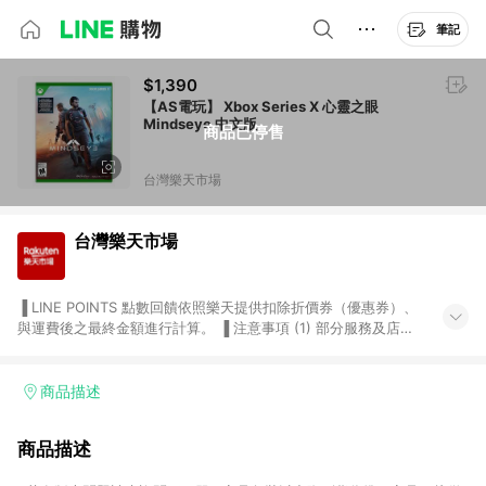
筆記
$1,390
【AS電玩】 Xbox Series X 心靈之眼
Mindseye 中文版
商品已停售
台灣樂天市場
台灣樂天市場
▐ LINE POINTS 點數回饋依照樂天提供扣除折價券（優惠券）、
與運費後之最終金額進行計算。 ▐ 注意事項 (1) 部分服務及店家
不符合贈點資格，購買後將不贈送 LINE POINTS 點數，亦不得使
用點數紅包，如：ezcook 美食廚房、樂天市場商家付款中心、
Smart mobile、神腦生活、JS巨盛、樂天KOBO電子書，請詳閱
商品描述
LINE POINTS 加碼店家清單
（https://lin.ee/1MCw7pe/rcfk）。 (2) 需透過 LINE 購物前往
商品描述
台灣樂天市場，並在同一瀏覽器於24小時內結帳，才享有 LINE
POINTS 回饋。 (3) 若購買之訂單（包含預購商品）未符合樂天