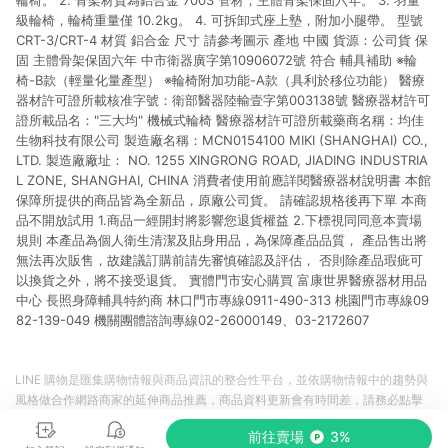
輪椅。 2. 骨架材質為鋁合金 7003 管材，主體骨架保固六年。 3. 羽量
級輪椅，輪椅重量僅 10.2kg。 4. 可拆卸式座上墊，附加小腿帶。 型號
CRT-3/CRT-4 材質 鋁合金 尺寸 請參考圖示 產地 中國 貨源：公司貨 保
固 主體骨架保固六年 中市衛器廣字第10906072號 符合 輔具補助 ※輪
椅-B款（輕量化量產型） ※輪椅附加功能-A款（具利於移位功能） 醫療
器材許可證所載核准字號：衛部醫器陸輸壹字第003138號 醫療器材許可
證所載品名："三大均" 機械式輪椅 醫療器材許可證所載藥商名稱：均佳
生物科技有限公司 製造廠名稱：MCN0154100 MIKI (SHANGHAI) CO.,
LTD. 製造廠廠址： NO. 1255 XINGRONG ROAD, JIADING INDUSTRIA
L ZONE, SHANGHAI, CHINA 消費者使用前應詳閱醫療器材說明書 本館
保障所提供的商品皆為全新品，原廠公司貨。 請確認規格後再下單 本商
品不開放試用 1.商品一經開封將影響您退貨權益 2.下標視同同意本賣場
規則 本產品為個人衛生清潔及貼身用品，為保障產品品質， 產品售出將
無法再次販售，故建議訂購前請先審慎確認及評估， 否則除產品瑕疵可
以換貨之外，將不接受退貨。 實體門市安心購買 富康世界醫療器材用品
中心 長照身障輔具特約商 林口門市專線0911-490-313 桃園門市專線09
82-139-049 機關團體諮詢專線02-26000149、03-2172607
LINE 購物是匯集購物情報與商品資訊的整合性平台，並依購物情報中的趨勢與
風格做合作網路商家的延伸商品推薦，商品資料更新會有時間差，請務必點擊
商品至各合作網路商家，確認現售價與購物條件，一切資訊以合作廠商網頁為
前往賣場
3%
準。