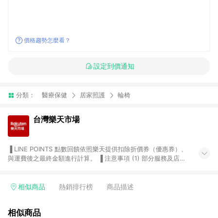
價格趨勢怎麼看？
設定到價通知
分類：
醫療保健
居家照護
輪椅
台灣樂天市場
▐ LINE POINTS 點數回饋依照樂天提供扣除折價券（優惠券）、
與運費後之最終金額進行計算。 ▐ 注意事項 (1) 部分服務及店家
不符合贈點資格，購買後將不贈送 LINE POINTS 點數，亦不得使
用點數紅包，如：ezcook 美食廚房、樂天市場商家付款中心、
Smart mobile、神腦生活、JS巨盛、樂天KOBO電子書，請詳閱
相似商品
熱銷排行榜
商品描述
LINE POINTS 加碼店家清單
（https://lin.ee/1MCw7pe/rcfk）。 (2) 需透過 LINE 購物前往
相似商品
台灣樂天市場，並在同一瀏覽器於24小時內結帳，才享有 LINE