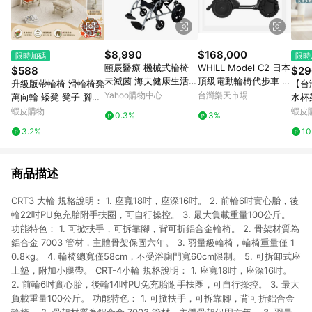
$8,990
$168,000
限時加碼
限時
頤辰醫療 機械式輪椅
WHILL Model C2 日本
$588
$29
未滅菌 海夫健康生活館
頂級電動輪椅代步車 樂
升級版帶輪椅 滑輪椅凳
【台
頤辰12吋輪椅 鋁合金/
爾電動輪椅 符合補助：
Yahoo購物中心
台灣樂天市場
萬向輪 矮凳 凳子 腳凳
水杯
3段抬腳/B款_YC-863
基礎型 電動輪椅
可滑輪椅凳 滑輪凳 帶
車 
蝦皮購物
蝦皮
0.3%
3%
輪椅 小巧椅 兒童椅 滾
3.2%
1
輪椅凳 滾輪椅
商品描述
CRT3 大輪 規格說明： 1. 座寬18吋，座深16吋。 2. 前輪6吋實心胎，後
輪22吋PU免充胎附手扶圈，可自行操控。 3. 最大負載重量100公斤。
功能特色： 1. 可掀扶手，可拆靠腳，背可折鋁合金輪椅。 2. 骨架材質為
鋁合金 7003 管材，主體骨架保固六年。 3. 羽量級輪椅，輪椅重量僅 1
0.8kg。 4. 輪椅總寬僅58cm，不受浴廁門寬60cm限制。 5. 可拆卸式座
上墊，附加小腿帶。 CRT-4小輪 規格說明： 1. 座寬18吋，座深16吋。
2. 前輪6吋實心胎，後輪14吋PU免充胎附手扶圈，可自行操控。 3. 最大
負載重量100公斤。 功能特色： 1. 可掀扶手，可拆靠腳，背可折鋁合金