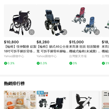
POINTS 回饋。 (3) 若購買之訂單（包含預購商品）未符合樂天
市場 45 天內完成訂單出貨及結帳，則不符合贈點資格。 (4) 如
使用APP、或中途瀏覽比價網、回饋網、Google等其他網頁、或
由網頁版(電腦版/手機版網頁)切換為App都將會造成追蹤中斷而
無法進行 LINE POINTS 回饋。 (5) LINE 購物為購物資訊整合性
平台，商品資料更新會有時間差，如顯示之商品規格、顏色、價
位、贈品與台灣樂天市場銷售網頁不符，以銷售網頁標示為準。
(6) 導購訂單已逾 365 天，根據台灣樂天回饋規定，逾期訂單將
不符合回饋資格。 (7) 若上述或其他原因，致使消費者無接收到
$10,800
$8,280
$15,000
$18
點數回饋或點數回饋有爭議，台灣樂天市場保有更改條款與法律
【輪椅】恆伸醫療 鋁製
【輪椅】躺式46公分座
來而康 頤辰 頤辰醫療
來而
追訴之權利，活動詳情以樂天市場網站公告為準。
18吋可拆手腳折背移位
寬 可拆手腳骨科腳輪椅
機械式輪椅(未滅菌) Y
機械
輪椅B附加功能A款 鋁
A款 躺式輪椅｜可平躺
C-800 拆手拆腳 仰躺
C-9
Yahoo購物中心
Yahoo購物中心
台灣樂天市場
台灣
製輪椅、18吋座寬、可
｜骨科腳｜可拆手腳｜
功能 輪椅 B款補助附加
輪椅
0.3%
0.3%
3%
3
拆手靠、可拆腳靠、折
藍色皮墊｜24吋輪｜富
功能A款B款 贈輪椅置
加功
背輪椅、看護用、長照
士康｜長照補助｜後躺
物袋 YC800
袋 Y
補助、移位型、可收納
設計｜鐵製輪椅｜
輪椅、安全剎車
熱銷排行榜