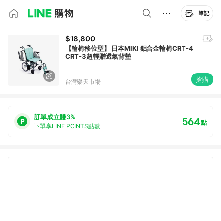
筆記
$18,800
【輪椅移位型】 日本MIKI 鋁合金輪椅CRT-4
CRT-3超輕贈透氣背墊
搶購
台灣樂天市場
訂單成立賺3%
564
點
下單享LINE POINTS點數