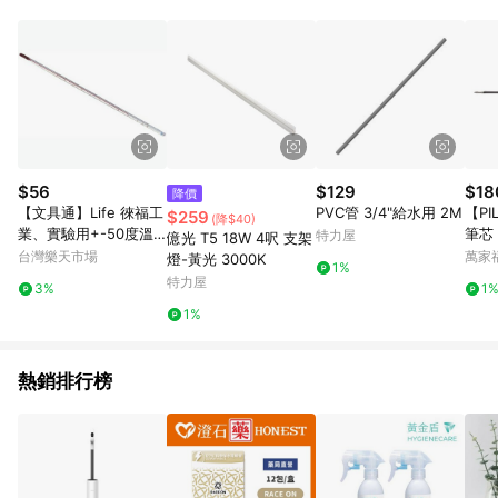
POINTS 回饋。 (3) 若購買之訂單（包含預購商品）未符合樂天
市場 45 天內完成訂單出貨及結帳，則不符合贈點資格。 (4) 如
使用APP、或中途瀏覽比價網、回饋網、Google等其他網頁、或
由網頁版(電腦版/手機版網頁)切換為App都將會造成追蹤中斷而
無法進行 LINE POINTS 回饋。 (5) LINE 購物為購物資訊整合性
平台，商品資料更新會有時間差，如顯示之商品規格、顏色、價
位、贈品與台灣樂天市場銷售網頁不符，以銷售網頁標示為準。
(6) 導購訂單已逾 365 天，根據台灣樂天回饋規定，逾期訂單將
不符合回饋資格。 (7) 若上述或其他原因，致使消費者無接收到
$56
$129
$18
降價
點數回饋或點數回饋有爭議，台灣樂天市場保有更改條款與法律
【文具通】Life 徠福工
PVC管 3/4"給水用 2M
【P
$259
(降$40)
追訴之權利，活動詳情以樂天市場網站公告為準。
業、實驗用+-50度溫
筆芯 
特力屋
億光 T5 18W 4呎 支架
度計NO.2480 L60100
FN-
台灣樂天市場
萬家
燈-黃光 3000K
1%
24【APP滿額下單10%
選
特力屋
3%
1
點數(單一帳號最高150
1%
0點)】8/31止
熱銷排行榜