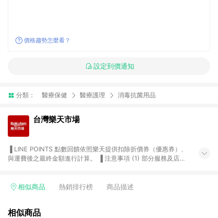
價格趨勢怎麼看？
設定到價通知
分類：
醫療保健
醫療護理
消毒抗菌用品
台灣樂天市場
▐ LINE POINTS 點數回饋依照樂天提供扣除折價券（優惠券）、
與運費後之最終金額進行計算。 ▐ 注意事項 (1) 部分服務及店家
不符合贈點資格，購買後將不贈送 LINE POINTS 點數，亦不得使
用點數紅包，如：ezcook 美食廚房、樂天市場商家付款中心、
Smart mobile、神腦生活、JS巨盛、樂天KOBO電子書，請詳閱
相似商品
熱銷排行榜
商品描述
LINE POINTS 加碼店家清單
（https://lin.ee/1MCw7pe/rcfk）。 (2) 需透過 LINE 購物前往
相似商品
台灣樂天市場，並在同一瀏覽器於24小時內結帳，才享有 LINE