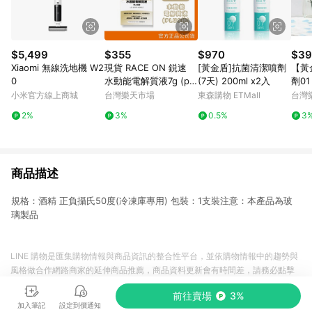
$5,499
$355
$970
$39
Xiaomi 無線洗地機 W2
現貨 RACE ON 鋭速
[黃金盾]抗菌清潔噴劑
【黃
0
水動能電解質液7g (plu
(7天) 200ml x2入
劑01 
s 鋅) 12包/盒 澄石藥局
ml
小米官方線上商城
台灣樂天市場
東森購物 ETMall
台灣
✚實體店面
2%
3%
0.5%
3
商品描述
規格：酒精 正負攝氏50度(冷凍庫專用) 包裝：1支裝注意：本產品為玻
璃製品
LINE 購物是匯集購物情報與商品資訊的整合性平台，並依購物情報中的趨勢與
風格做合作網路商家的延伸商品推薦，商品資料更新會有時間差，請務必點擊
商品至各合作網路商家，確認現售價與購物條件，一切資訊以合作廠商網頁為
前往賣場
3%
準。
加入筆記
設定到價通知