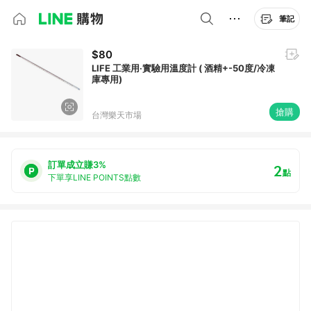
筆記
$80
LIFE 工業用‧實驗用溫度計 ( 酒精+-50度/冷凍
庫專用)
搶購
台灣樂天市場
訂單成立賺3%
2
點
下單享LINE POINTS點數