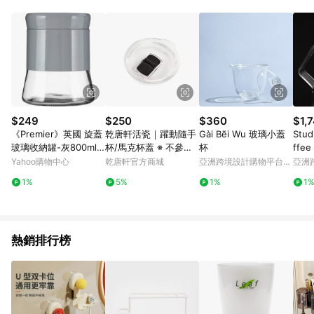
POINTS 回饋。 (3) 若購買之訂單（包含預購商品）未符合樂天
市場 45 天內完成訂單出貨及結帳，則不符合贈點資格。 (4) 如
使用APP、或中途瀏覽比價網、回饋網、Google等其他網頁、或
由網頁版(電腦版/手機版網頁)切換為App都將會造成追蹤中斷而
無法進行 LINE POINTS 回饋。 (5) LINE 購物為購物資訊整合性
平台，商品資料更新會有時間差，如顯示之商品規格、顏色、價
位、贈品與台灣樂天市場銷售網頁不符，以銷售網頁標示為準。
(6) 導購訂單已逾 365 天，根據台灣樂天回饋規定，逾期訂單將
不符合回饋資格。 (7) 若上述或其他原因，致使消費者無接收到
$249
$250
$360
$1,
點數回饋或點數回饋有爭議，台灣樂天市場保有更改條款與法律
《Premier》英國 旋蓋
乾唐軒活瓷｜躍動隨手
Gài Bẽi Wu 玻璃小蓋
Stud
追訴之權利，活動詳情以樂天市場網站公告為準。
玻璃收納罐-灰800ml--
杯/馬克杯蓋 ※ 不參與
杯
ffe
收納瓶 儲物罐 零食罐
滿額贈
50
Yahoo購物中心
乾唐軒官方商城
亞洲跨境設計購物平台
亞洲
Pinkoi
Pinko
1%
5%
1%
1
熱銷排行榜