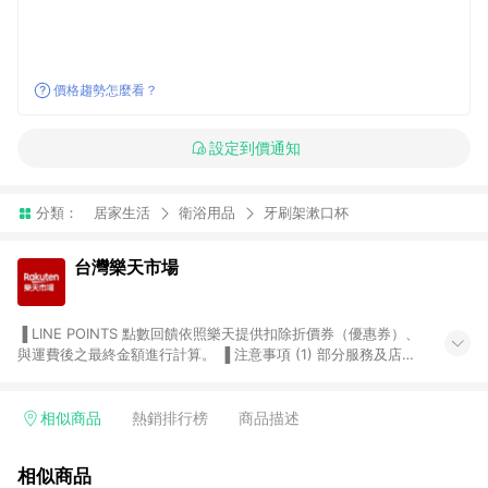
價格趨勢怎麼看？
設定到價通知
分類：
居家生活
衛浴用品
牙刷架漱口杯
台灣樂天市場
▐ LINE POINTS 點數回饋依照樂天提供扣除折價券（優惠券）、
與運費後之最終金額進行計算。 ▐ 注意事項 (1) 部分服務及店家
不符合贈點資格，購買後將不贈送 LINE POINTS 點數，亦不得使
用點數紅包，如：ezcook 美食廚房、樂天市場商家付款中心、
Smart mobile、神腦生活、JS巨盛、樂天KOBO電子書，請詳閱
相似商品
熱銷排行榜
商品描述
LINE POINTS 加碼店家清單
（https://lin.ee/1MCw7pe/rcfk）。 (2) 需透過 LINE 購物前往
相似商品
台灣樂天市場，並在同一瀏覽器於24小時內結帳，才享有 LINE