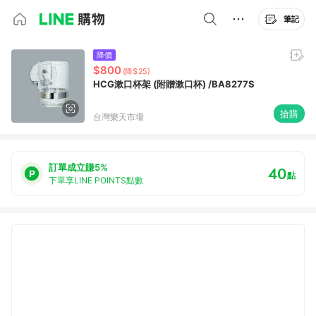
筆記
降價
$800
(降$25)
HCG漱口杯架 (附贈漱口杯) /BA8277S
搶購
台灣樂天市場
訂單成立賺5%
40
點
下單享LINE POINTS點數