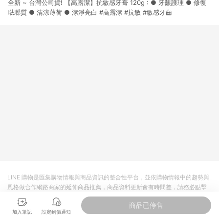
全新 ~ 台灣公司貨! 【高露潔】抗敏感牙膏 120g : ● 牙齦護理 ● 修復
市場 45 天內完成訂單出貨及結帳，則不符合贈點資格。 (4) 如
使用APP、或中途瀏覽比價網、回饋網、Google等其他網頁、或
琺瑯質 ● 清涼薄荷 ● 潔淨亮白 #高露潔 #抗敏 #敏感牙齒
由網頁版(電腦版/手機版網頁)切換為App都將會造成追蹤中斷而
無法進行 LINE POINTS 回饋。 (5) LINE 購物為購物資訊整合性
平台，商品資料更新會有時間差，如顯示之商品規格、顏色、價
位、贈品與台灣樂天市場銷售網頁不符，以銷售網頁標示為準。
(6) 導購訂單已逾 365 天，根據台灣樂天回饋規定，逾期訂單將
不符合回饋資格。 (7) 若上述或其他原因，致使消費者無接收到
點數回饋或點數回饋有爭議，台灣樂天市場保有更改條款與法律
追訴之權利，活動詳情以樂天市場網站公告為準。
LINE 購物是匯集購物情報與商品資訊的整合性平台，並依購物情報中的趨勢與
風格做合作網路商家的延伸商品推薦，商品資料更新會有時間差，請務必點擊
商品至各合作網路商家，確認現售價與購物條件，一切資訊以合作廠商網頁為
商品已停售
準。
加入筆記
設定到價通知