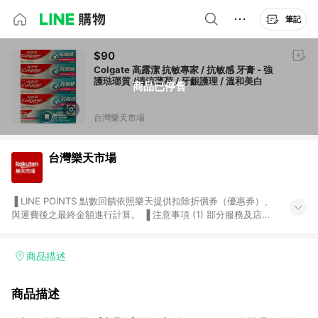
筆記
$90
Colgate 高露潔 抗敏專家 / 抗敏感 牙膏 - 強
護琺瑯質 /清涼薄荷 / 牙齦護理 / 溫和美白
商品已停售
台灣樂天市場
台灣樂天市場
▐ LINE POINTS 點數回饋依照樂天提供扣除折價券（優惠券）、
與運費後之最終金額進行計算。 ▐ 注意事項 (1) 部分服務及店家
不符合贈點資格，購買後將不贈送 LINE POINTS 點數，亦不得使
用點數紅包，如：ezcook 美食廚房、樂天市場商家付款中心、
Smart mobile、神腦生活、JS巨盛、樂天KOBO電子書，請詳閱
商品描述
LINE POINTS 加碼店家清單
（https://lin.ee/1MCw7pe/rcfk）。 (2) 需透過 LINE 購物前往
商品描述
台灣樂天市場，並在同一瀏覽器於24小時內結帳，才享有 LINE
POINTS 回饋。 (3) 若購買之訂單（包含預購商品）未符合樂天