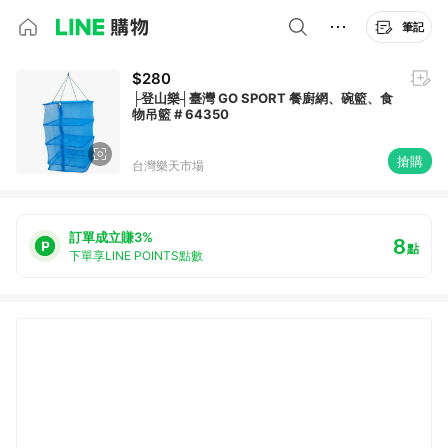
筆記
$280
├登山樂┤臺灣 GO SPORT 餐廚網、碗籃、食
物吊籃 # 64350
搶購
台灣樂天市場
訂單成立賺3%
8
點
下單享LINE POINTS點數