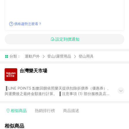
價格趨勢怎麼看？
設定到價通知
分類：
運動戶外
登山/露營用品
登山用具
台灣樂天市場
▐ LINE POINTS 點數回饋依照樂天提供扣除折價券（優惠券）、
與運費後之最終金額進行計算。 ▐ 注意事項 (1) 部分服務及店家
不符合贈點資格，購買後將不贈送 LINE POINTS 點數，亦不得使
用點數紅包，如：ezcook 美食廚房、樂天市場商家付款中心、
Smart mobile、神腦生活、JS巨盛、樂天KOBO電子書，請詳閱
相似商品
熱銷排行榜
商品描述
LINE POINTS 加碼店家清單
（https://lin.ee/1MCw7pe/rcfk）。 (2) 需透過 LINE 購物前往
相似商品
台灣樂天市場，並在同一瀏覽器於24小時內結帳，才享有 LINE