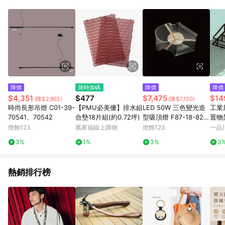
POINTS 回饋。 (3) 若購買之訂單（包含預購商品）未符合樂天
市場 45 天內完成訂單出貨及結帳，則不符合贈點資格。 (4) 如
使用APP、或中途瀏覽比價網、回饋網、Google等其他網頁、或
由網頁版(電腦版/手機版網頁)切換為App都將會造成追蹤中斷而
無法進行 LINE POINTS 回饋。 (5) LINE 購物為購物資訊整合性
平台，商品資料更新會有時間差，如顯示之商品規格、顏色、價
位、贈品與台灣樂天市場銷售網頁不符，以銷售網頁標示為準。
(6) 導購訂單已逾 365 天，根據台灣樂天回饋規定，逾期訂單將
不符合回饋資格。 (7) 若上述或其他原因，致使消費者無接收到
降價
限時加碼
降價
降價
點數回饋或點數回饋有爭議，台灣樂天市場保有更改條款與法律
$4,351
$477
$7,475
$14
(降$2,863)
(降$7,150)
追訴之權利，活動詳情以樂天市場網站公告為準。
時尚長形吊燈 C01-39-
【PMU必美優】排水組
LED 50W 三色變光造
工業
70541、70542
合墊18片組(約0.72坪)
型吸頂燈 F87-18-821
置物
81
燈飾123
萬家福線上購物
燈飾123
一品
3%
1%
3%
3
熱銷排行榜