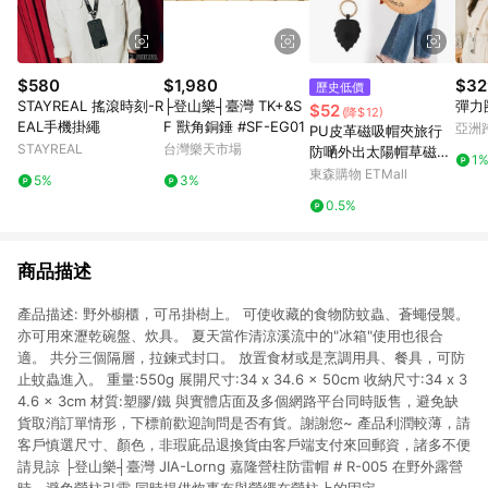
$580
$1,980
$32
歷史低價
STAYREAL 搖滾時刻-R
├登山樂┤臺灣 TK+&S
彈力
$52
(降$12)
EAL手機掛繩
F 獸角銅錘 #SF-EG01
亞洲
PU皮革磁吸帽夾旅行
Pinko
STAYREAL
台灣樂天市場
防嗮外出太陽帽草磁性
1
帽夾子便攜收納
東森購物 ETMall
5%
3%
0.5%
商品描述
產品描述: 野外櫥櫃，可吊掛樹上。 可使收藏的食物防蚊蟲、蒼蠅侵襲。
亦可用來瀝乾碗盤、炊具。 夏天當作清涼溪流中的"冰箱"使用也很合
適。 共分三個隔層，拉鍊式封口。 放置食材或是烹調用具、餐具，可防
止蚊蟲進入。 重量:550g 展開尺寸:34 x 34.6 x 50cm 收納尺寸:34 x 3
4.6 x 3cm 材質:塑膠/鐵 與實體店面及多個網路平台同時販售，避免缺
貨取消訂單情形，下標前歡迎詢問是否有貨。謝謝您~ 產品利潤較薄，請
客戶慎選尺寸、顏色，非瑕庛品退換貨由客戶端支付來回郵資，諸多不便
請見諒 ├登山樂┤臺灣 JIA-Lorng 嘉隆營柱防雷帽 # R-005 在野外露營