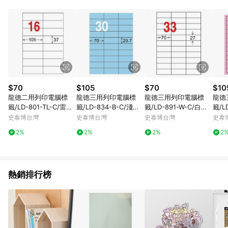
POINTS 回饋。 (3) 若購買之訂單（包含預購商品）未符合樂天
市場 45 天內完成訂單出貨及結帳，則不符合贈點資格。 (4) 如
使用APP、或中途瀏覽比價網、回饋網、Google等其他網頁、或
由網頁版(電腦版/手機版網頁)切換為App都將會造成追蹤中斷而
無法進行 LINE POINTS 回饋。 (5) LINE 購物為購物資訊整合性
平台，商品資料更新會有時間差，如顯示之商品規格、顏色、價
位、贈品與台灣樂天市場銷售網頁不符，以銷售網頁標示為準。
(6) 導購訂單已逾 365 天，根據台灣樂天回饋規定，逾期訂單將
不符合回饋資格。 (7) 若上述或其他原因，致使消費者無接收到
$70
$105
$70
$10
點數回饋或點數回饋有爭議，台灣樂天市場保有更改條款與法律
龍德二用列印電腦標
龍德三用列印電腦標
龍德三用列印電腦標
龍德
追訴之權利，活動詳情以樂天市場網站公告為準。
籤/LD-801-TL-C/雷射
籤/LD-834-B-C/淺藍/
籤/LD-891-W-C/白色/
籤/L
透明/16格/15張/包
30格/20張/包
33格/20張/包
65格
史泰博台灣
史泰博台灣
史泰博台灣
史泰
2%
2%
2%
2
熱銷排行榜