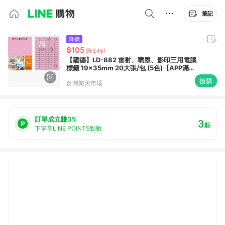
筆記
降價
$105
(降$45)
【龍德】LD-882 雷射、噴墨、影印三用電腦
標籤 19x35mm 20大張/包 (5色)【APP滿額
下單10%點數(單一帳號最高1500點)】8/31
搶購
台灣樂天市場
止
訂單成立賺3%
3
點
下單享LINE POINTS點數