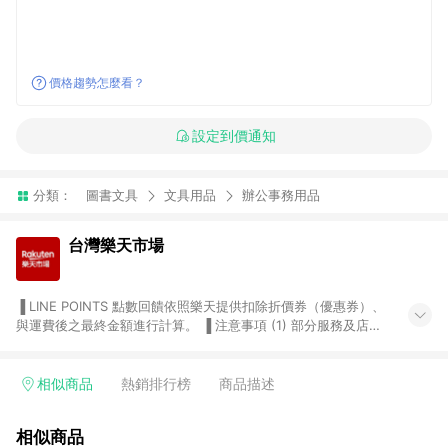
價格趨勢怎麼看？
設定到價通知
分類：
圖書文具
文具用品
辦公事務用品
台灣樂天市場
▐ LINE POINTS 點數回饋依照樂天提供扣除折價券（優惠券）、
與運費後之最終金額進行計算。 ▐ 注意事項 (1) 部分服務及店家
不符合贈點資格，購買後將不贈送 LINE POINTS 點數，亦不得使
用點數紅包，如：ezcook 美食廚房、樂天市場商家付款中心、
Smart mobile、神腦生活、JS巨盛、樂天KOBO電子書，請詳閱
相似商品
熱銷排行榜
商品描述
LINE POINTS 加碼店家清單
（https://lin.ee/1MCw7pe/rcfk）。 (2) 需透過 LINE 購物前往
相似商品
台灣樂天市場，並在同一瀏覽器於24小時內結帳，才享有 LINE