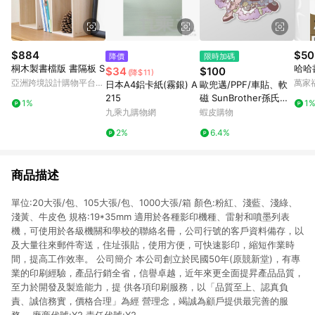
$884
$50
降價
限時加碼
桐木製書檔版 書隔板 S
哈哈書
$34
$100
(降$11)
亞洲跨境設計購物平台
萬家
日本A4鋁卡紙(霧銀) A
歐兜邁/PPF/車貼、軟
Pinkoi
215
磁 SunBrother孫氏兄
1%
1
弟 3M 反光貼紙 防水
九乘九購物網
蝦皮購物
貼紙 車貼貼紙 軟性磁
2%
6.4%
貼
商品描述
單位:20大張/包、105大張/包、1000大張/箱 顏色:粉紅、淺藍、淺綠、
淺黃、牛皮色 規格:19*35mm 適用於各種影印機種、雷射和噴墨列表
機，可使用於各級機關和學校的聯絡名冊，公司行號的客戶資料備存，以
及大量往來郵件寄送，住址張貼，使用方便，可快速影印，縮短作業時
間，提高工作效率。 公司簡介 本公司創立於民國50年(原競新堂)，有專
業的印刷經驗，產品行銷全省，信譽卓越，近年來更全面提昇產品品質，
至力於開發及製造能力，提 供各項印刷服務，以「品質至上、認真負
責、誠信務實，價格合理」為經 營理念，竭誠為顧戶提供最完善的服