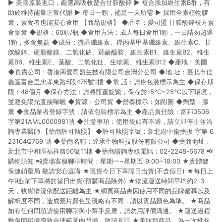
▶ 美國原裝進口，嚴選高吸收螯合甘胺酸鋅 ▶ 複合添加維生素B群，有
市場 45 天內完成訂單出貨及結帳，則不符合贈點資格。 (4) 如
使用APP、或中途瀏覽比價網、回饋網、Google等其他網頁、或
助於維持能量正常代謝 ▶ 每日一顆，補足一天所需 ▶ 採用全素植物膠
由網頁版(電腦版/手機版網頁)切換為App都將會造成追蹤中斷而
囊，素食者也能安心食用 【商品規格】 ◆品名：愛司盟 甘胺酸鋅複方素
無法進行 LINE POINTS 回饋。 (5) LINE 購物為購物資訊整合性
食膠囊 ◆規格：60顆/瓶 ◆食用方法：成人每日食用1顆，一日請勿超過
平台，商品資料更新會有時間差，如顯示之商品規格、顏色、價
1顆，多食無益 ◆成分：微晶纖維素、羥丙基甲基纖維素、維生素C、甘
位、贈品與台灣樂天市場銷售網頁不符，以銷售網頁標示為準。
胺酸鋅、硬脂酸鎂、二氧化矽、菸鹼醯胺、維生素B1、維生素B2、維生
(6) 導購訂單已逾 365 天，根據台灣樂天回饋規定，逾期訂單將
素B6、維生素E、葉酸、二氧化鈦、生物素、維生素B12 ◆產地：美國
不符合回饋資格。 (7) 若上述或其他原因，致使消費者無接收到
◆負責公司：香港商愛司盟生技有限公司台灣分公司 ◆地 址：臺北市信
點數回饋或點數回饋有爭議，台灣樂天市場保有更改條款與法律
義區富台里忠孝東路5段475號1樓 ◆電 話：請依包裝標示為主 ◆保存期
追訴之權利，活動詳情以樂天市場網站公告為準。
限：48個月 ◆保存方法：請將瓶蓋旋緊，保存於15°C~25°C以下環境，
並避免陽光直接曝曬 ◆貨源：公司貨 ◆營養標示：如附圖 ◆劑型：膠
囊 ◆食品業者登錄字號：請依包裝標示為主 ◆產品責任險：富邦0506
字第21AML0000981號 ◆注意事項：使用後如有不適，請立即停止並洽
詢專業醫師 【藥商許可執照】 ◆許可執照字號：新北府中衛藥販 字第 6
23104Q769 號 ◆藥商名稱：達承生物科技股份有限公司 ◆藥商地址：
新北市中和區福祥路50號11樓 ◆藥商諮詢專線電話：02-2248-6678 📢
購物須知 📲賣場客服聊聊時間：星期一~星期五 9:00~18:00 ★實體健
保連鎖藥局 敬請安心選購 ★現貨今日下單隔日出貨(不含假日) ★每日上
午9點前下單將於當日出貨(預購商品除外) ★物流運送時間平均約2-3
天，收貨情況依配送距離為主 ★網頁商品會因使用不同的品牌螢幕以及
解析度不同，造成圖片顏色呈現略有不同，請以實品顏色為準。 ★商品
如有任何問題請使用聊聊與小幫手反應，請勿用評價溝通。 ★運送過程
難免因碰撞導致合理範圍內凹損，敬請見諒 ★美妝類商品，為一次性包