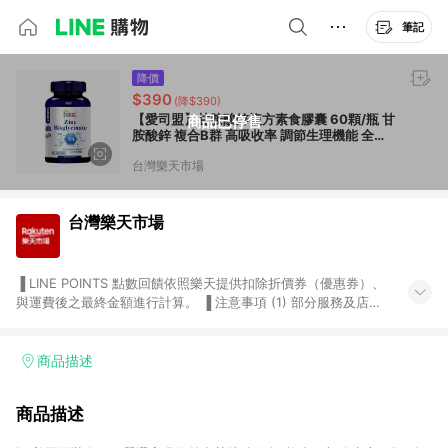
筆記
降價
$390
(降$390)
【愛司盟】甘胺酸鋅複方素食膠囊 60顆/瓶 甘
商品已停售
胺酸鋅 複合B群 高吸收率 調節生理機能 全素
可食【壹品藥局】
台灣樂天市場
台灣樂天市場
▐ LINE POINTS 點數回饋依照樂天提供扣除折價券（優惠券）、
與運費後之最終金額進行計算。 ▐ 注意事項 (1) 部分服務及店家
不符合贈點資格，購買後將不贈送 LINE POINTS 點數，亦不得使
用點數紅包，如：ezcook 美食廚房、樂天市場商家付款中心、
Smart mobile、神腦生活、JS巨盛、樂天KOBO電子書，請詳閱
商品描述
LINE POINTS 加碼店家清單
（https://lin.ee/1MCw7pe/rcfk）。 (2) 需透過 LINE 購物前往
商品描述
台灣樂天市場，並在同一瀏覽器於24小時內結帳，才享有 LINE
POINTS 回饋。 (3) 若購買之訂單（包含預購商品）未符合樂天