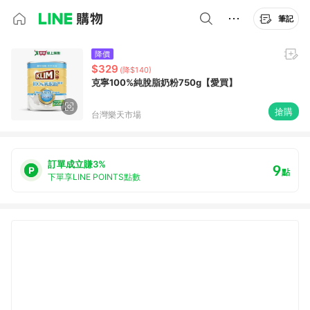
筆記
降價
$329
(降$140)
克寧100%純脫脂奶粉750g【愛買】
搶購
台灣樂天市場
訂單成立賺3%
9
點
下單享LINE POINTS點數