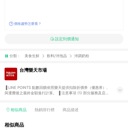
價格趨勢怎麼看？
設定到價通知
分類：
美食生鮮
飲料/沖泡品
沖調奶粉
台灣樂天市場
▐ LINE POINTS 點數回饋依照樂天提供扣除折價券（優惠券）、
與運費後之最終金額進行計算。 ▐ 注意事項 (1) 部分服務及店家
不符合贈點資格，購買後將不贈送 LINE POINTS 點數，亦不得使
用點數紅包，如：ezcook 美食廚房、樂天市場商家付款中心、
Smart mobile、神腦生活、JS巨盛、樂天KOBO電子書，請詳閱
相似商品
熱銷排行榜
商品描述
LINE POINTS 加碼店家清單
（https://lin.ee/1MCw7pe/rcfk）。 (2) 需透過 LINE 購物前往
相似商品
台灣樂天市場，並在同一瀏覽器於24小時內結帳，才享有 LINE