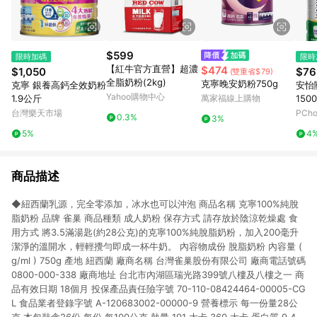
$599
限時加碼
限時
【紅牛官方直營】超濃
$474
$1,050
$76
(雙重省$79)
全脂奶粉(2kg)
克寧晚安奶粉750g
克寧 銀養高鈣全效奶粉
安怡
Yahoo購物中心
1.9公斤
萬家福線上購物
150
台灣樂天市場
PCh
0.3%
3%
5%
4
商品描述
◆紐西蘭乳源，完全零添加，冰水也可以沖泡 商品名稱 克寧100%純脫
脂奶粉 品牌 雀巢 商品種類 成人奶粉 保存方式 請存放於陰涼乾燥處 食
用方式 將3.5滿湯匙(約28公克)的克寧100%純脫脂奶粉，加入200毫升
潔淨的溫開水，輕輕攪勻即成一杯牛奶。 內容物成份 脫脂奶粉 內容量 (
g/ml ) 750g 產地 紐西蘭 廠商名稱 台灣雀巢股份有限公司 廠商電話號碼
0800-000-338 廠商地址 台北市內湖區瑞光路399號八樓及八樓之一 商
品有效日期 18個月 投保產品責任險字號 70-110-08424464-00005-CG
L 食品業者登錄字號 A-120683002-00000-9 營養標示 每一份量28公