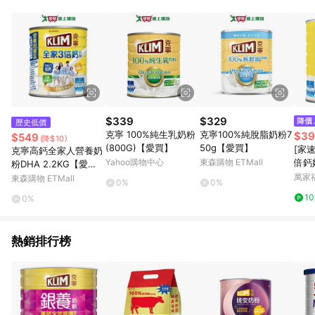
POINTS 回饋。 (3) 若購買之訂單（包含預購商品）未符合樂天
市場 45 天內完成訂單出貨及結帳，則不符合贈點資格。 (4) 如
使用APP、或中途瀏覽比價網、回饋網、Google等其他網頁、或
由網頁版(電腦版/手機版網頁)切換為App都將會造成追蹤中斷而
無法進行 LINE POINTS 回饋。 (5) LINE 購物為購物資訊整合性
平台，商品資料更新會有時間差，如顯示之商品規格、顏色、價
位、贈品與台灣樂天市場銷售網頁不符，以銷售網頁標示為準。
(6) 導購訂單已逾 365 天，根據台灣樂天回饋規定，逾期訂單將
不符合回饋資格。 (7) 若上述或其他原因，致使消費者無接收到
$339
$329
歷史低價
點數回饋或點數回饋有爭議，台灣樂天市場保有更改條款與法律
克寧 100%純生乳奶粉
克寧100%純脫脂奶粉7
$39
$549
(降$10)
追訴之權利，活動詳情以樂天市場網站公告為準。
(800G)【愛買】
50g【愛買】
[家
克寧高鈣全家人營養奶
Yahoo購物中心
東森購物 ETMall
倍鈣奶
粉DHA 2.2KG【愛
買】
萬家
東森購物 ETMall
0%
0%
1
0%
熱銷排行榜