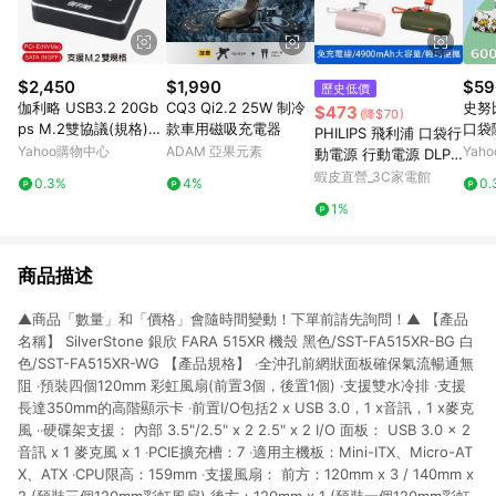
$2,450
$1,990
$59
歷史低價
伽利略 USB3.2 20Gb
CQ3 Qi2.2 25W 制冷
史努
$473
(降$70)
ps M.2雙協議(規格)
款車用磁吸充電器
口袋
PHILIPS 飛利浦 口袋行
對拷(拷貝)機 (DMC32
E-C/
Yahoo購物中心
ADAM 亞果元素
Yah
動電源 行動電源 DLP2
2D)
erie
550 現貨 廠商直送
蝦皮直營_3C家電館
0.3%
4%
0.
1%
商品描述
▲商品「數量」和「價格」會隨時間變動！下單前請先詢問！▲ 【產品
名稱】 SilverStone 銀欣 FARA 515XR 機殼 黑色/SST-FA515XR-BG 白
色/SST-FA515XR-WG 【產品規格】 ‧全沖孔前網狀面板確保氣流暢通無
阻 ‧預裝四個120mm 彩虹風扇(前置3個，後置1個) ‧支援雙水冷排 ‧支援
長達350mm的高階顯示卡 ‧前置I/O包括2 x USB 3.0，1 x音訊，1 x麥克
風 ‧‧硬碟架支援： 內部 3.5"/2.5" x 2 2.5" x 2 I/O 面板： USB 3.0 x 2
音訊 x 1 麥克風 x 1 ‧PCIE擴充槽：7 ‧適用主機板：Mini-ITX、Micro-AT
X、ATX ‧CPU限高：159mm ‧支援風扇： 前方：120mm x 3 / 140mm x