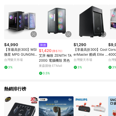
POINTS 回饋。 (3) 若購買之訂單（包含預購商品）未符合樂天
市場 45 天內完成訂單出貨及結帳，則不符合贈點資格。 (4) 如
使用APP、或中途瀏覽比價網、回饋網、Google等其他網頁、或
由網頁版(電腦版/手機版網頁)切換為App都將會造成追蹤中斷而
無法進行 LINE POINTS 回饋。 (5) LINE 購物為購物資訊整合性
平台，商品資料更新會有時間差，如顯示之商品規格、顏色、價
位、贈品與台灣樂天市場銷售網頁不符，以銷售網頁標示為準。
(6) 導購訂單已逾 365 天，根據台灣樂天回饋規定，逾期訂單將
不符合回饋資格。 (7) 若上述或其他原因，致使消費者無接收到
$4,990
$1,290
$9,
降價
點數回饋或點數回饋有爭議，台灣樂天市場保有更改條款與法律
【享最高折300】MSI
【享最高折300】Cool
Cor
$1,420
(降$70)
追訴之權利，活動詳情以樂天市場網站公告為準。
微星 MPG GUNGNIR
erMaster 酷碼 Elite 3
400
艾湃 極致 ZENITH TA
300R AIRFLOW 黑色
00 光碟機版/無玻璃透
EDG
台灣樂天市場
台灣樂天市場
台灣
200G 電腦機殼 黑色
電腦機殼
側/E300-KN5N-S00
附RS
東森購物 ETMall
3%
3%
3
0.5%
熱銷排行榜