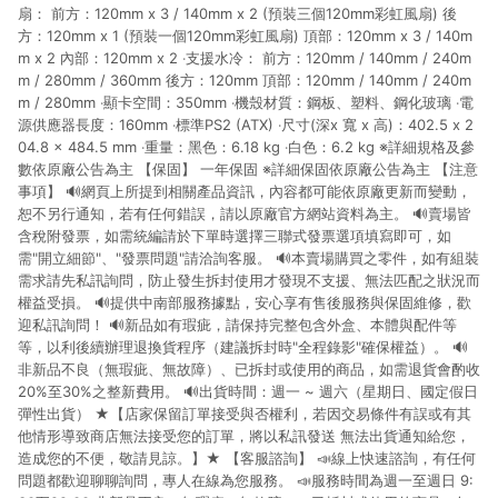
扇： 前方：120mm x 3 / 140mm x 2 (預裝三個120mm彩虹風扇) 後
方：120mm x 1 (預裝一個120mm彩虹風扇) 頂部：120mm x 3 / 140m
m x 2 內部：120mm x 2 ‧支援水冷： 前方：120mm / 140mm / 240m
m / 280mm / 360mm 後方：120mm 頂部：120mm / 140mm / 240m
m / 280mm ‧顯卡空間：350mm ‧機殼材質：鋼板、塑料、鋼化玻璃 ‧電
源供應器長度：160mm ‧標準PS2 (ATX) ‧尺寸(深x 寬 x 高)：402.5 x 2
04.8 x 484.5 mm ‧重量：黑色：6.18 kg ‧白色：6.2 kg ※詳細規格及參
數依原廠公告為主 【保固】 一年保固 ※詳細保固依原廠公告為主 【注意
事項】 🔊網頁上所提到相關產品資訊，內容都可能依原廠更新而變動，
恕不另行通知，若有任何錯誤，請以原廠官方網站資料為主。 🔊賣場皆
含稅附發票，如需統編請於下單時選擇三聯式發票選項填寫即可，如
需"開立細節"、"發票問題"請洽詢客服。 🔊本賣場購買之零件，如有組裝
需求請先私訊詢問，防止發生拆封使用才發現不支援、無法匹配之狀況而
權益受損。 🔊提供中南部服務據點，安心享有售後服務與保固維修，歡
迎私訊詢問！ 🔊新品如有瑕疵，請保持完整包含外盒、本體與配件等
等，以利後續辦理退換貨程序（建議拆封時"全程錄影"確保權益）。 🔊
非新品不良（無瑕疵、無故障）、已拆封或使用的商品，如需退貨會酌收
20%至30%之整新費用。 🔊出貨時間：週一 ~ 週六（星期日、國定假日
彈性出貨） ★【店家保留訂單接受與否權利，若因交易條件有誤或有其
他情形導致商店無法接受您的訂單，將以私訊發送 無法出貨通知給您，
造成您的不便，敬請見諒。】★ 【客服諮詢】 📣線上快速諮詢，有任何
問題都歡迎聊聊詢問，專人在線為您服務。 📣服務時間為週一至週日 9: