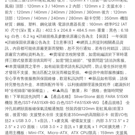
2 (預裝三個120mm彩虹風扇) 後方：120mm x 1 (預裝一個120mm彩虹
風扇) 頂部：120mm x 3 / 140mm x 2 內部：120mm x 2 ‧支援水冷：
前方：120mm / 140mm / 240mm / 280mm / 360mm 後方：120mm
頂部：120mm / 140mm / 240mm / 280mm ‧顯卡空間：350mm ‧機殼
材質：鋼板、塑料、鋼化玻璃 ‧電源供應器長度：160mm ‧標準PS2 (AT
X) ‧尺寸(深x 寬 x 高)：402.5 x 204.8 x 484.5 mm ‧重量：黑色：6.18
kg ‧白色：6.2 kg ※詳細規格及參數依原廠公告為主 【保固】 一年保固
※詳細保固依原廠公告為主 【注意事項】 🔊網頁上所提到相關產品資
訊，內容都可能依原廠更新而變動，恕不另行通知，若有任何錯誤，請以
原廠官方網站資料為主。 🔊賣場皆含稅附發票，如需統編請於下單時選
擇三聯式發票選項填寫即可，如需"開立細節"、"發票問題"請洽詢客服。
🔊本賣場購買之零件，如有組裝需求請先私訊詢問，防止發生拆封使用
才發現不支援、無法匹配之狀況而權益受損。 🔊提供中南部服務據點，
安心享有售後服務與保固維修，歡迎私訊詢問！ 🔊新品如有瑕疵，請保
持完整包含外盒、本體與配件等等，以利後續辦理退換貨程序（建議拆封
時"全程錄影"確保權益）。 🔊▲商品「數量」和「價格」會隨時間變
動！下單前請先詢問！▲ 【產品名稱】 SilverStone 銀欣 FARA 515XR
機殼 黑色/SST-FA515XR-BG 白色/SST-FA515XR-WG 【產品規格】 ‧全
沖孔前網狀面板確保氣流暢通無阻 ‧預裝四個120mm 彩虹風扇(前置3
個，後置1個) ‧支援雙水冷排 ‧支援長達350mm的高階顯示卡 ‧前置I/O包
括2 x USB 3.0，1 x音訊，1 x麥克風 ‧‧硬碟架支援： 內部 3.5"/2.5" x 2
2.5" x 2 I/O 面板： USB 3.0 x 2 音訊 x 1 麥克風 x 1 ‧PCIE擴充槽：7 ‧
適用主機板：Mini-ITX、Micro-ATX、ATX ‧CPU限高：159mm ‧支援風