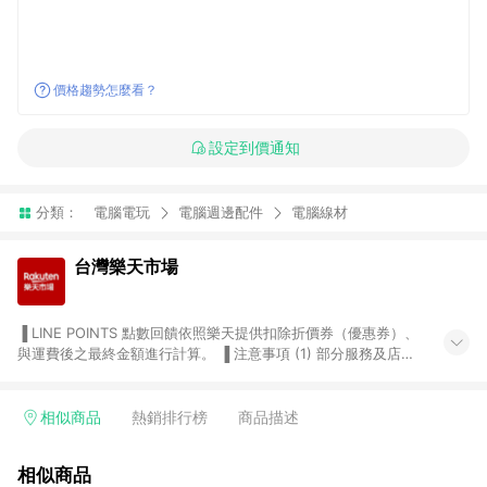
價格趨勢怎麼看？
設定到價通知
分類：
電腦電玩
電腦週邊配件
電腦線材
台灣樂天市場
▐ LINE POINTS 點數回饋依照樂天提供扣除折價券（優惠券）、
與運費後之最終金額進行計算。 ▐ 注意事項 (1) 部分服務及店家
不符合贈點資格，購買後將不贈送 LINE POINTS 點數，亦不得使
用點數紅包，如：ezcook 美食廚房、樂天市場商家付款中心、
Smart mobile、神腦生活、JS巨盛、樂天KOBO電子書，請詳閱
相似商品
熱銷排行榜
商品描述
LINE POINTS 加碼店家清單
（https://lin.ee/1MCw7pe/rcfk）。 (2) 需透過 LINE 購物前往
相似商品
台灣樂天市場，並在同一瀏覽器於24小時內結帳，才享有 LINE