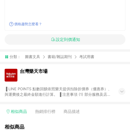
價格趨勢怎麼看？
設定到價通知
分類：
圖書文具
書籍/雜誌期刊
考試用書
台灣樂天市場
▐ LINE POINTS 點數回饋依照樂天提供扣除折價券（優惠券）、
與運費後之最終金額進行計算。 ▐ 注意事項 (1) 部分服務及店家
不符合贈點資格，購買後將不贈送 LINE POINTS 點數，亦不得使
用點數紅包，如：ezcook 美食廚房、樂天市場商家付款中心、
Smart mobile、神腦生活、JS巨盛、樂天KOBO電子書，請詳閱
相似商品
熱銷排行榜
商品描述
LINE POINTS 加碼店家清單
（https://lin.ee/1MCw7pe/rcfk）。 (2) 需透過 LINE 購物前往
相似商品
台灣樂天市場，並在同一瀏覽器於24小時內結帳，才享有 LINE