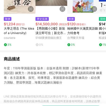
降價
歷史低價
降價
限時
$1,234
$14,500,000
$120
$14
(降$12)
(降$29,480,000)
(降$80)
大學之理念 (The Idea
【秀朗國小2樓】新裝
翰林國中大滿貫英語聽
國小
of a University)
潢立即可住｜新北市永
力特會考
軒版
和區民生路
(校卷
coursera
5168實價登錄比價王
台灣樂天市場
蝦皮
學生
3%
0%
3%
1
商品描述
年度：116年學測最新版 版本：全版本適用 附贈：詳解本(新增115年學
測試題) 鍊實力：跨各版本統整，標記學測命題年度，易讀易寫易懂 鍊素
養：各主題素養、探究、時事專題，掌握最新命題趨勢 鍊高分：綜合實
力測驗、歷屆學測題，海量試題練出滿級分
LINE 購物是匯集購物情報與商品資訊的整合性平台，並依購物情報中的趨勢與
風格做合作網路商家的延伸商品推薦，商品資料更新會有時間差，請務必點擊
商品至各合作網路商家，確認現售價與購物條件，一切資訊以合作廠商網頁為