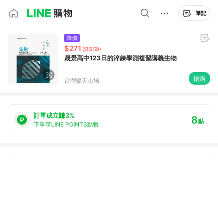
筆記
降價
$271
(降$59)
晟景高中123日的淬鍊學測複習講義生物
搶購
台灣樂天市場
訂單成立賺3%
8
點
下單享LINE POINTS點數