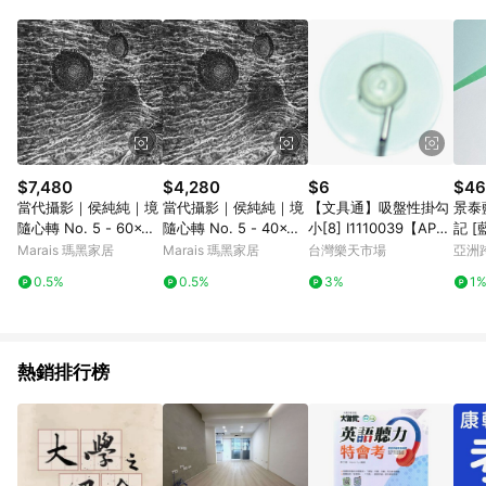
POINTS 回饋。 (3) 若購買之訂單（包含預購商品）未符合樂天
市場 45 天內完成訂單出貨及結帳，則不符合贈點資格。 (4) 如
使用APP、或中途瀏覽比價網、回饋網、Google等其他網頁、或
由網頁版(電腦版/手機版網頁)切換為App都將會造成追蹤中斷而
無法進行 LINE POINTS 回饋。 (5) LINE 購物為購物資訊整合性
平台，商品資料更新會有時間差，如顯示之商品規格、顏色、價
位、贈品與台灣樂天市場銷售網頁不符，以銷售網頁標示為準。
(6) 導購訂單已逾 365 天，根據台灣樂天回饋規定，逾期訂單將
不符合回饋資格。 (7) 若上述或其他原因，致使消費者無接收到
$7,480
$4,280
$6
$46
點數回饋或點數回饋有爭議，台灣樂天市場保有更改條款與法律
當代攝影｜侯純純｜境
當代攝影｜侯純純｜境
【文具通】吸盤性掛勾
景泰
追訴之權利，活動詳情以樂天市場網站公告為準。
隨心轉 No. 5 - 60x60
隨心轉 No. 5 - 40x40
小[8] I1110039【APP
記 [
cm-黑胡桃色鋁框
cm-黑色鋁框
滿額下單10%點數(單一
Marais 瑪黑家居
Marais 瑪黑家居
台灣樂天市場
亞洲
帳號最高1500點)】8/3
Pinko
0.5%
0.5%
3%
1
1止
熱銷排行榜