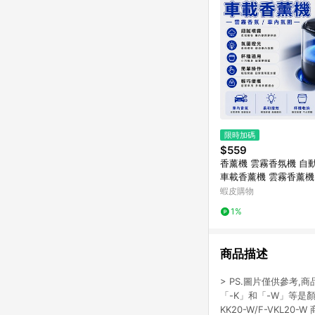
限時加碼
$559
香薰機 雲霧香氛機 自
車載香薰機 雲霧香薰機
機 觀景香薰機 噴霧香
蝦皮購物
香氛機 香氛機 擴香機
1%
商品描述
> PS.圖片僅供參考,
「-K」和「-W」等是顏色
KK20-W/F-VKL