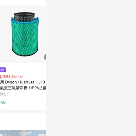
站公告為準。
$750
$1,421
降價
固架 MAX- MagSafe 兼容 黑 -
手造皮革Mag
1,190
(降$310)
Ocean Collection: Let's Sea 海
防摔手機殼磁
用 Dyson HushJet HJ10 噴
洋系列：一路向海 - 海波交響
新光三越skm online
亞洲跨境設計購物
氣流空氣清淨機 HEPA抗菌濾
（潮汐）
 綠綠好日
綠好日
1%
1%
8%