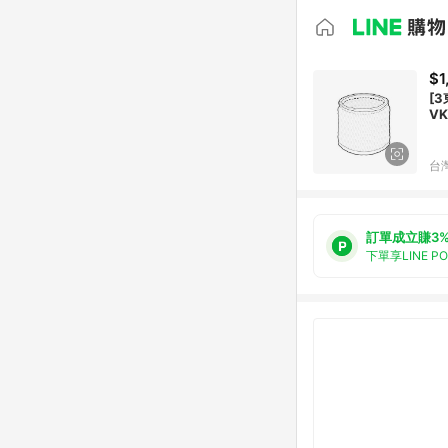
$1
[3
VK
台
訂單成立賺3
下單享LINE P