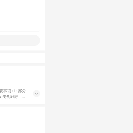
k 美食廚房、樂
S 加碼店家清單
導購訂