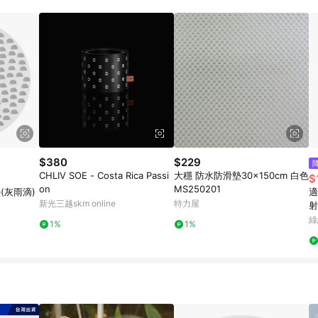
規定，逾期訂單將不符合回饋資格。 (7) 若上述或其他原因，致使消費者無接收到
爭議，台灣樂天市場保有更改條款與法律追訴之權利，活動詳情以樂天市場網
$380
$229
CHLIV SOE - Costa Rica Passi
大穩 防水防滑墊30x150cm 白色
$
on
MS250201
(灰雨滴)
適
新光三越skm online
特力屋
射
芯
綠
1%
1%