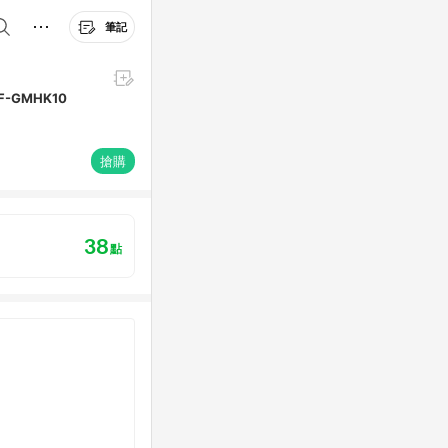
筆記
F-GMHK10
搶購
38
點