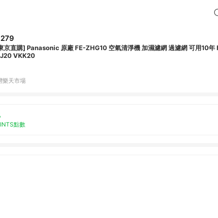
,279
東京直購] Panasonic 原廠 FE-ZHG10 空氣清淨機 加濕濾網 過濾網 可用10年 
J20 VKK20
灣樂天市場
%
OINTS點數