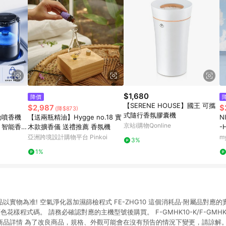
$1,680
降價
【SERENE HOUSE】國王 可攜
$2,987
$
(降$873)
式隨行香氛膠囊機
動噴香機
【送兩瓶精油】Hygge no.18 實
N
京站i購物Qonline
 智能香薰
木款擴香儀 送禮推薦 香氛機
-
薰機 智能
亞洲跨境設計購物平台 Pinkoi
m
3%
1%
商品以實物為准! 空氣淨化器加濕篩檢程式 FE-ZHG10 這個消耗品·附屬品對應
花樣程式碼。 請務必確認對應的主機型號後購買。 F-GMHK10-K/F-GMHK10-W
20-W 商品詳情 為了改良商品，規格、外觀可能會在沒有預告的情況下變更，請諒解