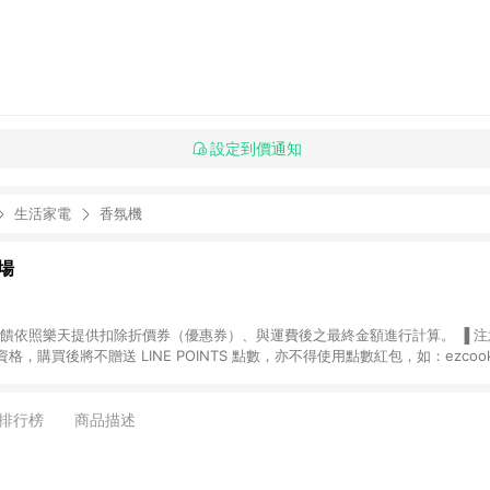
設定到價通知
生活家電
香氛機
場
，購買後將不贈送 LINE POINTS 點數，亦不得使用點數紅包，如：ezcoo
rt mobile、神腦生活、JS巨盛、樂天KOBO電子書，請詳閱 LINE POINT
購物前往台灣樂天市場，並在同一瀏覽器於24小時內結帳，才
出貨及結帳，則不符
排行榜
商品描述
E POINTS 回饋。 (5) LINE 購物為購物資訊整合性平台，商品資料更新
規格、顏色、價位、贈品與台灣樂天市場銷售網頁不符，以銷售網頁標示為準。 (6) 