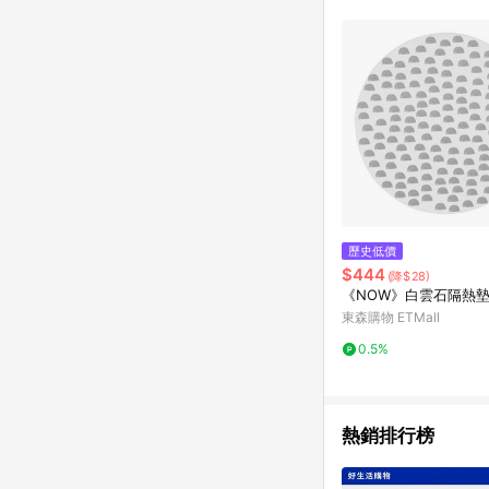
單已逾 365 天，根據台灣樂天回饋
點數回饋或點數回饋有
歷史低價
$444
(降$28)
《NOW》白雲石隔熱墊
東森購物 ETMall
0.5%
熱銷排行榜