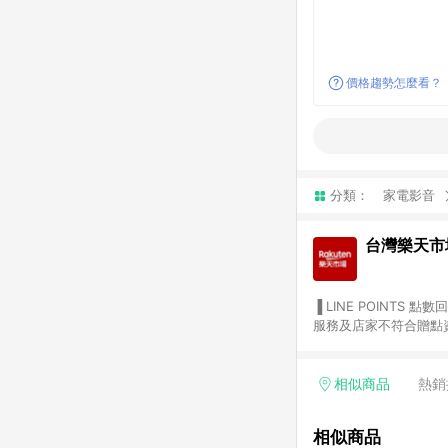
價格趨勢怎麼看？
分類：
家電影音
台灣樂天市
▐ LINE POINTS 點數回饋依照樂天提供扣除折價券（優惠券）、與運費後之最終金額進行計算。 ▐ 注意事項 (1) 部分
服務及店家不符合贈點資格
天市場商家付款中心、Sma
（https://lin.ee/1MCw7pe/rcfk）。 (2) 需透過 LINE 
享有 LINE POINTS 回饋。 (3) 若購買之訂單（包含預購商品）未符合樂天市場 45 天內完成訂單
相似商品
熱銷
合贈點資格。 (4) 如使用APP、或中途瀏覽比價網、回饋網、Google等其他網頁、或由網頁版(電腦版/手機版網頁)切
換為App都將會造成追蹤中斷而無法進行 LIN
相似商品
會有時間差，如顯示之商品