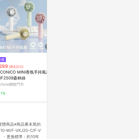
降價
限時加碼
歷史低價
299
$950
$302
(降$300)
(降$372
ICONICO MINI香氛手持風扇NI
【買一送一】[ RASTO ] FH1
日照金山香薰
HF2509森林綠
【台灣製造】霧感水漾定時香氛
石高級感送男
超音波水氧機
眾
yfone網路門市
萬家福線上購物
東森購物 ETMa
1%
1%
0.5%
的實體商品※商品番末尾的
/F-VKJ20-C/F-V
。 ・更換標準：約10年