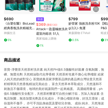
$690
$799
$99
降價
《台塑生醫》BioLead
妙管家 強效洗衣粉10K
【蝦
$369
(降$130)
經典香氛洗衣精補充包
g(3入)-免運
P&G 
Attack一匙靈極效洗衣
璀璨時光1.8kg(6包入)
Bol
神腦生活
東森購物 ETMall
蝦皮
霸室內晾衣 51入
202
萬家福線上購物
5%
0.5%
3
1%
商品描述
茶寶-淨覺茶天然茶籽洗衣素 純天然PH值6.5微酸性好親膚 含氧制菌，無
磷、無螢光劑 天然精油取代化學香精 天然茶籽皂素不擔心化學殘留 給家
人純天然的絕對安心 茶寶經典居家淨覺茶品牌的產品將台灣珍貴天然茶
籽精華與天然香氛精油完美結合， 富含天然草本萃取成分，天然溫和不
刺激且不傷環境，地球的美好就讓我們一起來維護。 高濃縮用量省，ph
值6.5微酸性安全配方，天然茶籽酵素可自然分解汙垢，另加入海波素 含
氧且制菌，無添加螢光劑及石化成分，不擔心殘留衣物，好洗又環保；成
份溫和不傷手， 亦可手洗貼身絲質及嬰幼兒衣物。 成份:純水、天然海波