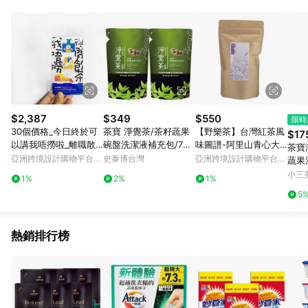
POINTS 回饋。 (3) 若購買之訂單（包含預購商品）未符合樂天
市場 45 天內完成訂單出貨及結帳，則不符合贈點資格。 (4) 如
使用APP、或中途瀏覽比價網、回饋網、Google等其他網頁、或
由網頁版(電腦版/手機版網頁)切換為App都將會造成追蹤中斷而
無法進行 LINE POINTS 回饋。 (5) LINE 購物為購物資訊整合性
平台，商品資料更新會有時間差，如顯示之商品規格、顏色、價
位、贈品與台灣樂天市場銷售網頁不符，以銷售網頁標示為準。
(6) 導購訂單已逾 365 天，根據台灣樂天回饋規定，逾期訂單將
不符合回饋資格。 (7) 若上述或其他原因，致使消費者無接收到
$2,387
$349
$550
限時
點數回饋或點數回饋有爭議，台灣樂天市場保有更改條款與法律
30個價格_今日終於可
茶寶 淨覺茶/茶籽蔬果
【野樂茶】台灣紅茶風
$17
追訴之權利，活動詳情以樂天市場網站公告為準。
以講我唔撈啦_離職散
碗盤洗潔液補充包/700
味圖譜-阿里山青心大
茶寶
水禮物手機座送同事
mlx2包
冇紅茶 無農藥殘留
亞洲跨境設計購物平台
史泰博台灣
亞洲跨境設計購物平台
蔬果
Pinkoi
Pinkoi
l)
小三
1%
2%
1%
5
熱銷排行榜