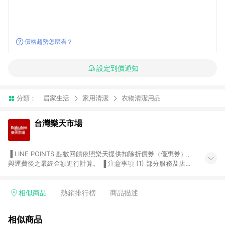
價格趨勢怎麼看？
設定到價通知
分類：
居家生活
家用清潔
衣物清潔用品
台灣樂天市場
▐ LINE POINTS 點數回饋依照樂天提供扣除折價券（優惠券）、
與運費後之最終金額進行計算。 ▐ 注意事項 (1) 部分服務及店家
不符合贈點資格，購買後將不贈送 LINE POINTS 點數，亦不得使
用點數紅包，如：ezcook 美食廚房、樂天市場商家付款中心、
Smart mobile、神腦生活、JS巨盛、樂天KOBO電子書，請詳閱
相似商品
熱銷排行榜
商品描述
LINE POINTS 加碼店家清單
（https://lin.ee/1MCw7pe/rcfk）。 (2) 需透過 LINE 購物前往
相似商品
台灣樂天市場，並在同一瀏覽器於24小時內結帳，才享有 LINE