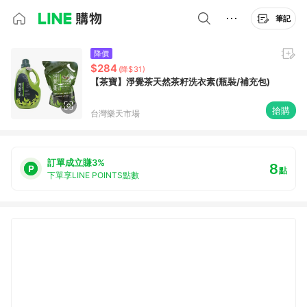
筆記
降價
$284
(降$31)
【茶寶】淨覺茶天然茶籽洗衣素(瓶裝/補充包)
搶購
台灣樂天市場
訂單成立賺3%
8
點
下單享LINE POINTS點數