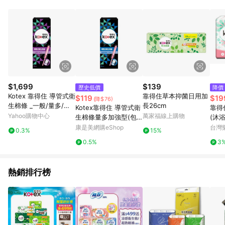
POINTS 回饋。 (3) 若購買之訂單（包含預購商品）未符合樂天
市場 45 天內完成訂單出貨及結帳，則不符合贈點資格。 (4) 如
使用APP、或中途瀏覽比價網、回饋網、Google等其他網頁、或
由網頁版(電腦版/手機版網頁)切換為App都將會造成追蹤中斷而
無法進行 LINE POINTS 回饋。 (5) LINE 購物為購物資訊整合性
平台，商品資料更新會有時間差，如顯示之商品規格、顏色、價
位、贈品與台灣樂天市場銷售網頁不符，以銷售網頁標示為準。
(6) 導購訂單已逾 365 天，根據台灣樂天回饋規定，逾期訂單將
不符合回饋資格。 (7) 若上述或其他原因，致使消費者無接收到
$1,699
$139
歷史低價
降價
點數回饋或點數回饋有爭議，台灣樂天市場保有更改條款與法律
Kotex 靠得住 導管式衛
靠得住草本抑菌日用加
$119
$19
(降$76)
追訴之權利，活動詳情以樂天市場網站公告為準。
生棉條 _一般/量多/量
長26cm
Kotex靠得住 導管式衛
靠得
多加強 (8支x16盒/箱)
Yahoo購物中心
萬家福線上購物
生棉條量多加強型(包
(沐浴
裝隨機出貨)
康是美網購eShop
台灣
0.3%
15%
0.5%
3
熱銷排行榜