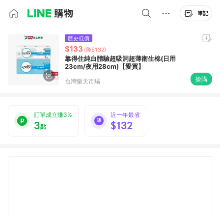
筆記
歷史低價
$133
(降$132)
靠得住純白體驗超吸洞超薄衛生棉(日用
23cm/夜用28cm)【愛買】
搶購
台灣樂天市場
訂單成立賺3%
近一年最省
3
$132
點