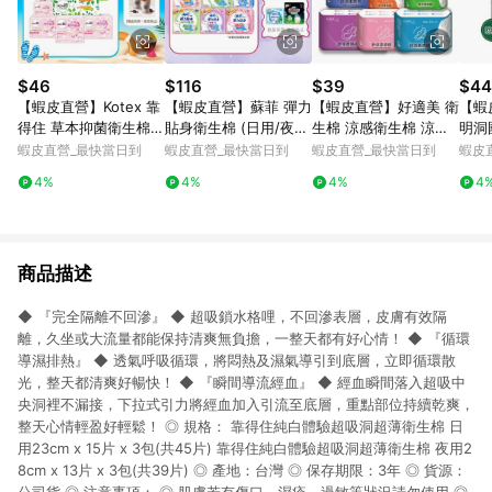
$46
$116
$39
$44
【蝦皮直營】Kotex 靠
【蝦皮直營】蘇菲 彈力
【蝦皮直營】好適美 衛
【蝦
得住 草本抑菌衛生棉/
貼身衛生棉 (日用/夜
生棉 涼感衛生棉 涼感
明洞
草本抑菌加強版/好菌P
用) 超薄 輕薄 衛生棉
護墊 日用 量少型護墊
生棉
蝦皮直營_最快當日到
蝦皮直營_最快當日到
蝦皮直營_最快當日到
蝦皮
LUS+ 日用/夜用/護墊
防漏 草本抑菌 量少型
超長加長 夜用衛生棉
系列
4%
4%
4%
4
乾爽新升級
衛生巾 安睡褲 褲型 透
夜用
氣
生棉
商品描述
◆ 『完全隔離不回滲』 ◆ 超吸鎖水格哩，不回滲表層，皮膚有效隔
離，久坐或大流量都能保持清爽無負擔，一整天都有好心情！ ◆ 『循環
導濕排熱』 ◆ 透氣呼吸循環，將悶熱及濕氣導引到底層，立即循環散
光，整天都清爽好暢快！ ◆ 『瞬間導流經血』 ◆ 經血瞬間落入超吸中
央洞裡不漏接，下拉式引力將經血加入引流至底層，重點部位持續乾爽，
整天心情輕盈好輕鬆！ ◎ 規格： 靠得住純白體驗超吸洞超薄衛生棉 日
用23cm x 15片 x 3包(共45片) 靠得住純白體驗超吸洞超薄衛生棉 夜用2
8cm x 13片 x 3包(共39片) ◎ 產地：台灣 ◎ 保存期限：3年 ◎ 貨源：