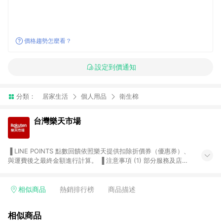
價格趨勢怎麼看？
設定到價通知
分類：
居家生活
個人用品
衛生棉
台灣樂天市場
▐ LINE POINTS 點數回饋依照樂天提供扣除折價券（優惠券）、
與運費後之最終金額進行計算。 ▐ 注意事項 (1) 部分服務及店家
不符合贈點資格，購買後將不贈送 LINE POINTS 點數，亦不得使
用點數紅包，如：ezcook 美食廚房、樂天市場商家付款中心、
Smart mobile、神腦生活、JS巨盛、樂天KOBO電子書，請詳閱
相似商品
熱銷排行榜
商品描述
LINE POINTS 加碼店家清單
（https://lin.ee/1MCw7pe/rcfk）。 (2) 需透過 LINE 購物前往
相似商品
台灣樂天市場，並在同一瀏覽器於24小時內結帳，才享有 LINE