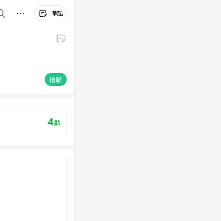
筆記
搶購
4
點