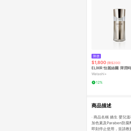
降價
$1,800
(降$200)
ELIXIR 怡麗絲爾 彈
Watashi+
12%
商品描述
‧ 商品名稱 嬌生 嬰兒
加色素及Paraben防
即刻停止使用，並請教於