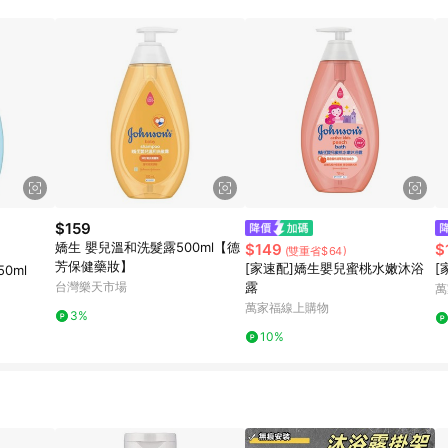
規定，逾期訂單將不符合回饋資格。 (7) 若上述或其他原因，致使消費者無接收到
爭議，台灣樂天市場保有更改條款與法律追訴之權利，活動詳情以樂天市場網
$159
嬌生 嬰兒溫和洗髮露500ml【德
$149
$
(雙重省$64)
芳保健藥妝】
[家速配]嬌生嬰兒蜜桃水嫩沐浴
[
0ml
台灣樂天市場
露
萬
萬家福線上購物
3%
10%