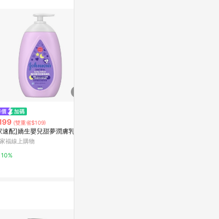
站公告為準。
降價
限時加碼
199
$195
$278
(雙重省$109)
(降$54)
家速配]嬌生嬰兒甜夢潤膚乳
嬌生嬰兒 溫和潤膚乳 500ml
小潔革命 無重
家福線上購物
L
台灣樂天市場
屈臣氏Watson
10%
3%
3%