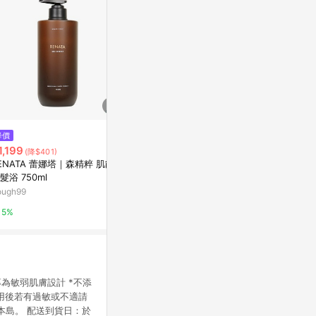
$1,500
降價
薰衣草洗髮露500mL-活力亮澤
$179
1,199
(雙重省$
(降$401)
阿原YUAN
[家速配]多
ENATA 蕾娜塔｜森精粹 肌能水
髮浴 750ml
萬家福線上購
5%
ough99
10%
5%
，專為敏弱肌膚設計 *不添
 使用後若有過敏或不適請
本島。 配送到貨日：於