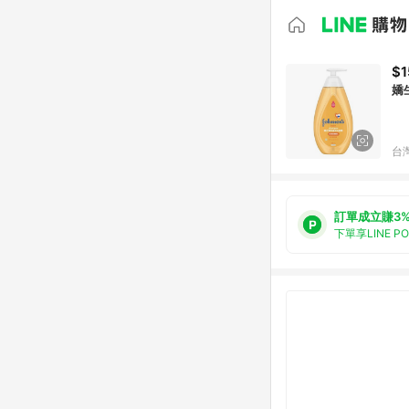
$1
嬌
台
訂單成立賺3
下單享LINE P