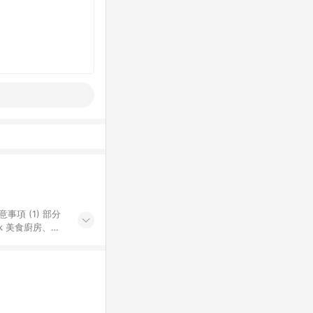
k 美食廚房、樂
S 加碼店家清單
導購訂