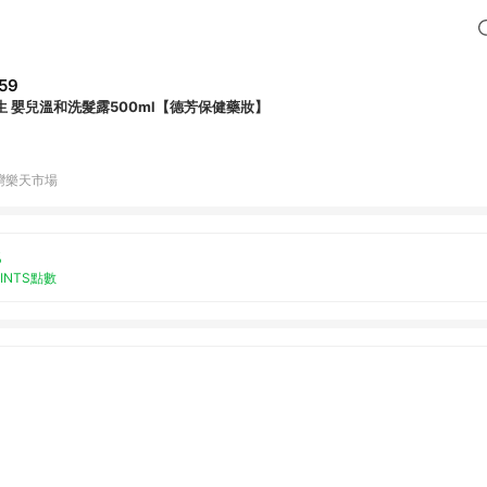
59
生 嬰兒溫和洗髮露500ml【德芳保健藥妝】
灣樂天市場
%
OINTS點數