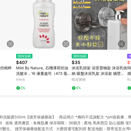
限時加碼
限時加碼
$407
$35
$
潤時控精粹
Mild By Nature, 石榴薄荷控油
沐浴乳掛架 浴室置物架 沐浴乳收
R
洗髮水，16 液量盎司（473 毫
納 吸盤沐浴乳架 沐浴架 牆壁置
感
升）
物架 洗髮精架 沐浴乳掛勾 浴室
iHerb
蝦皮購物
R
置物架 瓶口架
6%
6%
溫和洗髮露500ml【德芳保健藥妝】 ‧ 商品簡介 *獨特不流淚配方 *pH值親膚
腐劑 ‧ 規格 適用膚質：各種肌膚 保存期限：36個月 ‧ 產地 馬來西亞 貼心提醒
醫生。 德芳保健藥妝配送方式 ‧ 大榮貨運宅配到府 配送地點：限寄送至台灣