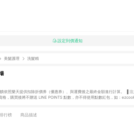
設定到價通知
美髮護理
洗髮精
場
，購買後將不贈送 LINE POINTS 點數，亦不得使用點數紅包，如：ezcoo
rt mobile、神腦生活、JS巨盛、樂天KOBO電子書，請詳閱 LINE POINT
購物前往台灣樂天市場，並在同一瀏覽器於24小時內結帳，才
出貨及結帳，則不符
排行榜
商品描述
E POINTS 回饋。 (5) LINE 購物為購物資訊整合性平台，商品資料更新
規格、顏色、價位、贈品與台灣樂天市場銷售網頁不符，以銷售網頁標示為準。 (6) 