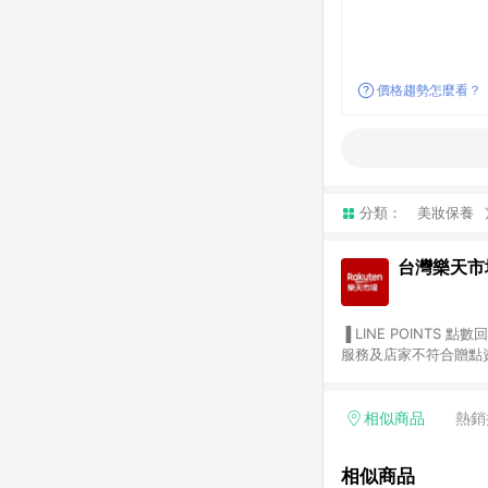
價格趨勢怎麼看？
分類：
美妝保養
台灣樂天市
▐ LINE POINTS 點數回饋依照樂天提供扣除折價券（優惠券）、與運費後之最終金額進行計算。 ▐ 注意事項 (1) 部分
服務及店家不符合贈點資格
天市場商家付款中心、Sma
（https://lin.ee/1MCw7pe/rcfk）。 (2) 需透過 LINE 
享有 LINE POINTS 回饋。 (3) 若購買之訂單（包含預購商品）未符合樂天市場 45 天內完成訂單
相似商品
熱銷
合贈點資格。 (4) 如使用APP、或中途瀏覽比價網、回饋網、Google等其他網頁、或由網頁版(電腦版/手機版網頁)切
換為App都將會造成追蹤中斷而無法進行 LIN
相似商品
會有時間差，如顯示之商品