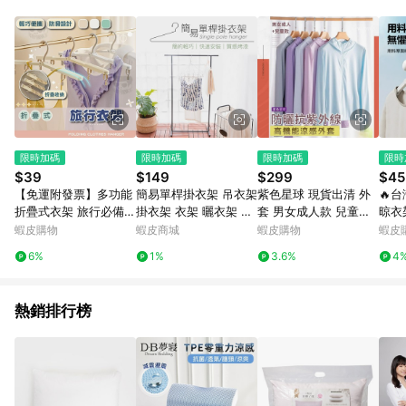
POINTS 回饋。 (3) 若購買之訂單（包含預購商品）未符合樂天
市場 45 天內完成訂單出貨及結帳，則不符合贈點資格。 (4) 如
使用APP、或中途瀏覽比價網、回饋網、Google等其他網頁、或
由網頁版(電腦版/手機版網頁)切換為App都將會造成追蹤中斷而
無法進行 LINE POINTS 回饋。 (5) LINE 購物為購物資訊整合性
平台，商品資料更新會有時間差，如顯示之商品規格、顏色、價
位、贈品與台灣樂天市場銷售網頁不符，以銷售網頁標示為準。
(6) 導購訂單已逾 365 天，根據台灣樂天回饋規定，逾期訂單將
不符合回饋資格。 (7) 若上述或其他原因，致使消費者無接收到
限時加碼
限時加碼
限時加碼
限時
點數回饋或點數回饋有爭議，台灣樂天市場保有更改條款與法律
$39
$149
$299
$45
追訴之權利，活動詳情以樂天市場網站公告為準。
【免運附發票】多功能
簡易單桿掛衣架 吊衣架
紫色星球 現貨出清 外
🔥
折疊式衣架 旅行必備防
掛衣架 衣架 曬衣架 晾
套 男女成人款 兒童款
晾衣
滑曬衣架 輕便摺疊好收
衣架 單桿衣架 單桿吊
防曬外套 涼感外套【F
室內
蝦皮購物
蝦皮商城
蝦皮購物
蝦皮
納 出差宿舍租屋適用
衣架 開放式衣架 吊掛
2088】冰感 抗UV 抗
旅行曬衣
6%
1%
3.6%
4
成人兒童皆可用 掛衣夾
衣架 衣櫥架【A197】
紫外線 薄外套 M-4XL
掛式
帶夾設計
衣桿
熱銷排行榜