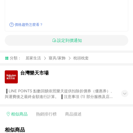
價格趨勢怎麼看？
設定到價通知
分類：
居家生活
寢具/家飾
枕頭枕套
台灣樂天市場
▐ LINE POINTS 點數回饋依照樂天提供扣除折價券（優惠券）、
與運費後之最終金額進行計算。 ▐ 注意事項 (1) 部分服務及店家
不符合贈點資格，購買後將不贈送 LINE POINTS 點數，亦不得使
用點數紅包，如：ezcook 美食廚房、樂天市場商家付款中心、
Smart mobile、神腦生活、JS巨盛、樂天KOBO電子書，請詳閱
相似商品
熱銷排行榜
商品描述
LINE POINTS 加碼店家清單
（https://lin.ee/1MCw7pe/rcfk）。 (2) 需透過 LINE 購物前往
相似商品
台灣樂天市場，並在同一瀏覽器於24小時內結帳，才享有 LINE