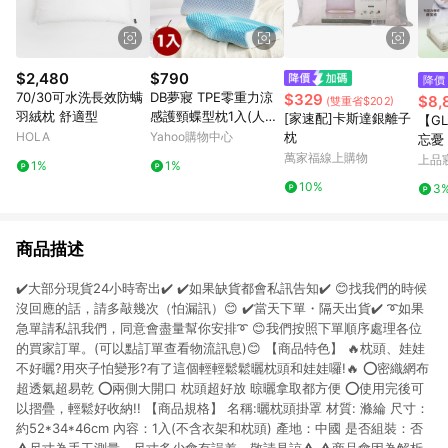
$2,480
$790
降價
70/30可水洗長效防螨
DB夢寢 TPE零重力涼
$329
$8,
(雙重省$202)
羽絨枕 舒適型
感護頸蝶型枕1入(人體
[家速配]卡斯達銀離子
【G
工學/果膠記憶枕/記憶
HOLA
Yahoo購物中心
枕
忘憂
枕頭)
萬家福線上購物
上品
1%
1%
10%
3
商品描述
✔️大部分現貨24小時寄出✔️ ✔️如果缺貨都會私訊告知✔️ 😊找我們的時候
沒回應的話，請多敲幾次（怕漏訊）😊 ✔️當天下單・隔天出貨✔️ ➰如果
急單請私訊我們，同意會盡量幫你安排➰ 😊我們按照下單順序處理各位
的買家訂單。(可以點訂單查看物流訊息)😊 【商品特色】 🔥枕頭、娃娃
不好曬?用夾子怕變形?有了這個輕輕鬆鬆曬枕頭和娃娃囉!🔥 ⭕密織網布
超透氣超易乾 ⭕️兩側大開口 枕頭超好放 晾曬拿取都方便 ⭕️使用完後可
以摺疊，輕鬆好收納!! 【商品規格】 名稱:曬枕頭掛罩 材質: 滌綸 尺寸：
約52*34*46cm 內容：1入(不含衣架和枕頭) 產地：中國 是否組裝：否