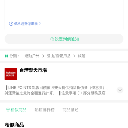
價格趨勢怎麼看？
設定到價通知
分類：
運動戶外
登山/露營用品
帳篷
台灣樂天市場
▐ LINE POINTS 點數回饋依照樂天提供扣除折價券（優惠券）、
與運費後之最終金額進行計算。 ▐ 注意事項 (1) 部分服務及店家
不符合贈點資格，購買後將不贈送 LINE POINTS 點數，亦不得使
用點數紅包，如：ezcook 美食廚房、樂天市場商家付款中心、
Smart mobile、神腦生活、JS巨盛、樂天KOBO電子書，請詳閱
相似商品
熱銷排行榜
商品描述
LINE POINTS 加碼店家清單
（https://lin.ee/1MCw7pe/rcfk）。 (2) 需透過 LINE 購物前往
相似商品
台灣樂天市場，並在同一瀏覽器於24小時內結帳，才享有 LINE