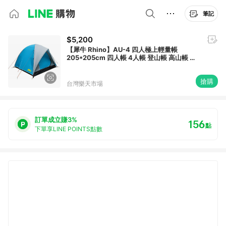
筆記
$5,200
【犀牛 Rhino】AU-4 四人極上輕量帳
205*205cm 四人帳 4人帳 登山帳 高山帳 鋁
合金帳篷 露營 登山 Rhino 頂級帳篷帳棚帳蓬,
露營登山 台製
搶購
台灣樂天市場
訂單成立賺3%
156
點
下單享LINE POINTS點數