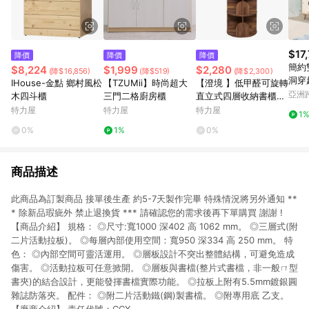
$17
降價
降價
降價
簡約
$8,224
$1,999
$2,280
(降$16,856)
(降$519)
(降$2,300)
洞穿
IHouse-金點 鄉村風松
【TZUMii】時尚超大
【澄境 】低甲醛可旋轉
亞洲
木四斗櫃
三門二格廚房櫃
直立式四層收納書櫃集
Pinko
成木紋
特力屋
特力屋
特力屋
1
0%
1%
0%
商品描述
此商品為訂製商品 接單後生產 約5-7天製作完畢 特殊情況將另外通知 **
* 除新品瑕疵外 禁止退換貨 *** 請確認您的需求後再下單購買 謝謝 !
【商品介紹】 規格： ◎尺寸:寬1000 深402 高 1062 mm。 ◎三層式(附
二片活動拉板)。 ◎每層內部使用空間：寬950 深334 高 250 mm。 特
色： ◎內部空間可靈活運用。 ◎層板設計不突出整體結構，可避免造成
傷害。 ◎活動拉板可任意掀開。 ◎層板與書檔(整片式書檔，非一般ㄇ型
書夾)的結合設計，更能發揮書檔實際功能。 ◎拉板上附有5.5mm鍍銀圓
雜誌防落夾。 配件： ◎附二片活動鐵(鋼)製書檔。 ◎附專用底 乙支。