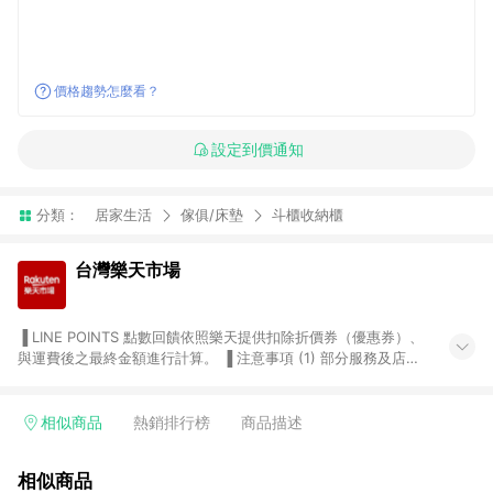
價格趨勢怎麼看？
設定到價通知
分類：
居家生活
傢俱/床墊
斗櫃收納櫃
台灣樂天市場
▐ LINE POINTS 點數回饋依照樂天提供扣除折價券（優惠券）、
與運費後之最終金額進行計算。 ▐ 注意事項 (1) 部分服務及店家
不符合贈點資格，購買後將不贈送 LINE POINTS 點數，亦不得使
用點數紅包，如：ezcook 美食廚房、樂天市場商家付款中心、
Smart mobile、神腦生活、JS巨盛、樂天KOBO電子書，請詳閱
相似商品
熱銷排行榜
商品描述
LINE POINTS 加碼店家清單
（https://lin.ee/1MCw7pe/rcfk）。 (2) 需透過 LINE 購物前往
相似商品
台灣樂天市場，並在同一瀏覽器於24小時內結帳，才享有 LINE