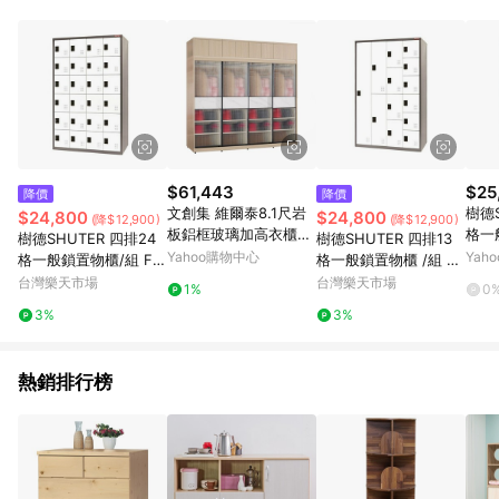
POINTS 回饋。 (3) 若購買之訂單（包含預購商品）未符合樂天
市場 45 天內完成訂單出貨及結帳，則不符合贈點資格。 (4) 如
使用APP、或中途瀏覽比價網、回饋網、Google等其他網頁、或
由網頁版(電腦版/手機版網頁)切換為App都將會造成追蹤中斷而
無法進行 LINE POINTS 回饋。 (5) LINE 購物為購物資訊整合性
平台，商品資料更新會有時間差，如顯示之商品規格、顏色、價
位、贈品與台灣樂天市場銷售網頁不符，以銷售網頁標示為準。
(6) 導購訂單已逾 365 天，根據台灣樂天回饋規定，逾期訂單將
不符合回饋資格。 (7) 若上述或其他原因，致使消費者無接收到
$61,443
$25
降價
降價
點數回饋或點數回饋有爭議，台灣樂天市場保有更改條款與法律
文創集 維爾泰8.1尺岩
樹德S
$24,800
$24,800
(降$12,900)
(降$12,900)
追訴之權利，活動詳情以樂天市場網站公告為準。
板鋁框玻璃加高衣櫃組
格一
樹德SHUTER 四排24
樹德SHUTER 四排13
合(吊衣桿x4＋內多分
-M4
Yahoo購物中心
Yah
格一般鎖置物櫃/組 FC
格一般鎖置物櫃 /組 FC
層格)-242x60x236c
-424K
-M413K
台灣樂天市場
台灣樂天市場
1%
0
m免組
3%
3%
熱銷排行榜