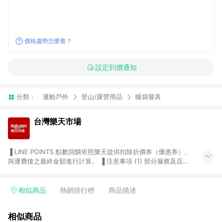
價格趨勢怎麼看？
設定到價通知
分類：
運動戶外
登山/露營用品
睡袋寢具
台灣樂天市場
▐ LINE POINTS 點數回饋依照樂天提供扣除折價券（優惠券）、
與運費後之最終金額進行計算。 ▐ 注意事項 (1) 部分服務及店家
不符合贈點資格，購買後將不贈送 LINE POINTS 點數，亦不得使
用點數紅包，如：ezcook 美食廚房、樂天市場商家付款中心、
Smart mobile、神腦生活、JS巨盛、樂天KOBO電子書，請詳閱
相似商品
熱銷排行榜
商品描述
LINE POINTS 加碼店家清單
（https://lin.ee/1MCw7pe/rcfk）。 (2) 需透過 LINE 購物前往
相似商品
台灣樂天市場，並在同一瀏覽器於24小時內結帳，才享有 LINE