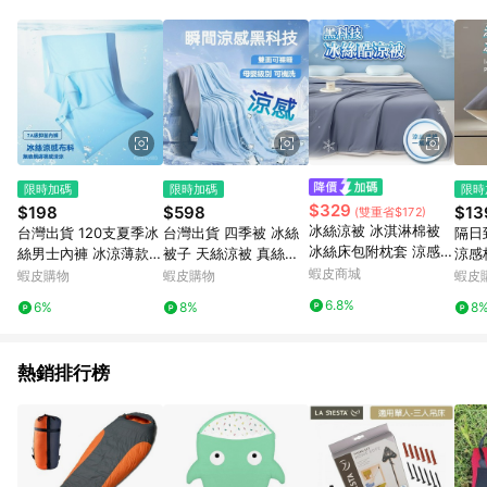
POINTS 回饋。 (3) 若購買之訂單（包含預購商品）未符合樂天
市場 45 天內完成訂單出貨及結帳，則不符合贈點資格。 (4) 如
使用APP、或中途瀏覽比價網、回饋網、Google等其他網頁、或
由網頁版(電腦版/手機版網頁)切換為App都將會造成追蹤中斷而
無法進行 LINE POINTS 回饋。 (5) LINE 購物為購物資訊整合性
平台，商品資料更新會有時間差，如顯示之商品規格、顏色、價
位、贈品與台灣樂天市場銷售網頁不符，以銷售網頁標示為準。
(6) 導購訂單已逾 365 天，根據台灣樂天回饋規定，逾期訂單將
不符合回饋資格。 (7) 若上述或其他原因，致使消費者無接收到
限時加碼
限時加碼
限時
點數回饋或點數回饋有爭議，台灣樂天市場保有更改條款與法律
$329
$198
$598
$13
(雙重省$172)
追訴之權利，活動詳情以樂天市場網站公告為準。
冰絲涼被 冰淇淋棉被
台灣出貨 120支夏季冰
台灣出貨 四季被 冰絲
隔日
冰絲床包附枕套 涼感床
絲男士內褲 冰涼薄款透
被子 天絲涼被 真絲空
涼感
包 冰淇淋被 雙人涼被
氣內褲 無痕內褲 大碼7
調被 被子 3M吸濕排汗
蝦皮商城
高檔
蝦皮購物
蝦皮購物
蝦皮
涼感被 空調被 可機洗
A級抑菌襠男平角褲 男
涼感被 瞬涼科技 A類抗
頭套 
6.8%
6%
8%
8
午睡被 薄被
生內褲 無痕內褲 中腰
菌 單人 雙人
封枕
內褲
熱銷排行榜