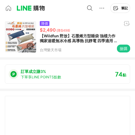
筆記
降價
$2,490
(降$498)
【Wildfun 野放】石墨烯方型睡袋 強檔力作
獨家速暖無冰冷感 高導熱 抗靜電 四季適用 附
收納袋 露營 悠遊戶外
搶購
台灣樂天市場
訂單成立賺3%
74
點
下單享LINE POINTS點數