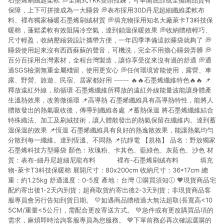
石墨烯刷絨超柔軟 💭全開式YKK雙頭拉鍊，可單開底部或全攤開品質有
保障，上下可拼接成為一大睡袋 💭表布採用30D丹尼超細纖維柔軟布
料、裡布獨家極暖石墨烯刷絨材質 💭填充物採用知名大廠萊卡T3科技保
暖棉，蓬鬆柔軟有效阻隔冷空氣，達到鎖溫保暖效果 💭收納體積輕巧、
尺寸輕盈，收納壓縮袋設計攜帶方便，一年四季準備這款睡袋就夠了 💭
睡袋使用起來沒有西西蘇蘇的聲音，可機洗，完全不用擔心睡袋弄髒 💭
百分百採用台灣素材，全程台灣製造，讓你享受從來沒有過的舒適 💭通
過SGS檢測無重金屬殘留，使用更安心 💭任何環境皆能使用，露營、車
露、野營、旅遊、民宿、居家都好用 ----- 🔥🔥石墨烯纖維特色🔥🔥 📌
釋放遠紅外線，助循環 石墨烯纖維所釋放的遠紅外線能量波能讓身體產
生溫熱效果，改善微循環 📌高導熱 石墨烯纖維具有高導熱特性，能將人
體散發出的熱氣吸收後，傳導到纖維各處 📌蓄熱保溫 將石墨烯纖維結合
特殊織法、加工及刷絨技術，讓人體散發出的熱氣保留在纖維內。達到蓄
溫保溫的效果 📌恆溫 石墨烯纖維具有良好的熱逸散效果，能讓熱氣均勻
分散到每一纖維。達到恆溫、不悶熱 📌抗靜電 【規格】 品名：野放獨家
石墨烯科技方型睡袋 顏色：玫瑰粉、卡其色、藍綠色、灰藍色、沙色 材
質：表布-細丹尼超細尼龍布料 裡布-石墨烯刷絨布料 填充
物-萊卡T3科技保暖棉 展開尺寸：80x200cm 收納尺寸：36*17cm 總
重：約1.25kg 舒適溫度：0-5度 產地：台灣 ⓘ購買須知ⓘ 🧡現貨商品宅
配約寄出後1-2天內到貨；超商取貨約寄出後2-3天到貨；非現貨商品客
服專員會另行告知到貨日期。 💛如遇商品體積過大無法超取(長寬高<10
5CM/重量<5公斤)，需配合更改寄送方式。 💚急件或有更改購買品項的
需求，麻煩即時洽詢客服專員為您服務。 💙下單前務必再次確認選購的