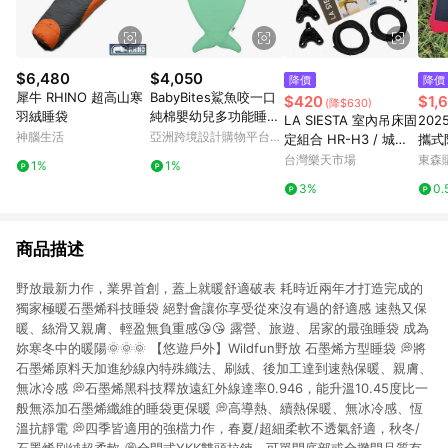
$6,480
$4,050
降價
降價
犀牛 RHINO 超高山寒
BabyBites鯊魚咬一口
$420
$1,
(降$630)
羽絨睡袋
純棉嬰幼兒多功能睡
LA SIESTA 室內吊床固
20
袋-青草綠
神腦生活
亞洲跨境設計購物平台
定組合 HR-H3 / 城市
攜式
Pinkoi
綠洲 (親子/戶外/秋千/
折疊
台灣樂天市場
東森購
1%
1%
吊繩/雙人)
3%
0.
商品描述
野放最新力作，業界首創，蓋上就暖舒適破表 耗時近兩年才打造完成的
獨家極暖石墨烯科技睡袋 絕對會讓你享受從來沒有過的舒適感 速熱又保
暖、絲滑又親膚、輕盈無負重感😘😘 露營、旅遊、居家的最強睡袋 成為
妳寒冬中的暖陽🌞🌞🌞 【悠遊戶外】Wildfun野放 石墨烯方型睡袋 💭將
石墨烯原料天加進紗線內特殊織法、刷絨、後加工達到速熱保暖、親膚、
無冰冷感 💭石墨烯黑科技釋放遠紅外線達率0.946，能升溫10.45度比一
般無添加石墨烯纖維的睡袋更保暖 💭高導熱、續熱保暖、無冰冷感、恆
溫抗靜電 💭四季皆適用的強檔力作，春夏/超細柔軟不透氣舒適，秋冬/