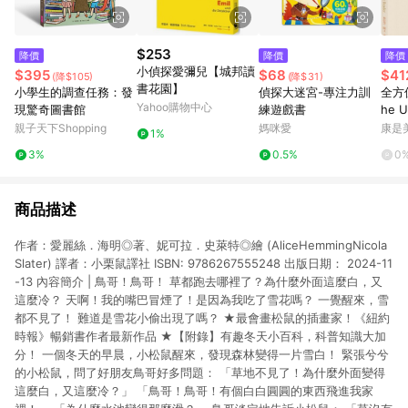
$253
降價
降價
降價
小偵探愛彌兒【城邦讀
$395
$68
$41
(降$105)
(降$31)
書花園】
小學生的調查任務：發
偵探大迷宮-專注力訓
全方
Yahoo購物中心
現驚奇圖書館
練遊戲書
he U
Read
親子天下Shopping
媽咪愛
康是美
1%
3%
0.5%
0
商品描述
作者：愛麗絲．海明◎著、妮可拉．史萊特◎繪 (AliceHemmingNicola
Slater) 譯者：小栗鼠譯社 ISBN: 9786267555248 出版日期： 2024-11
-13 內容簡介 | 鳥哥！鳥哥！ 草都跑去哪裡了？為什麼外面這麼白，又
這麼冷？ 天啊！我的嘴巴冒煙了！是因為我吃了雪花嗎？ 一覺醒來，雪
都不見了！ 難道是雪花小偷出現了嗎？ ★最會畫松鼠的插畫家！《紐約
時報》暢銷書作者最新作品 ★【附錄】有趣冬天小百科，科普知識大加
分！ 一個冬天的早晨，小松鼠醒來，發現森林變得一片雪白！ 緊張兮兮
的小松鼠，問了好朋友鳥哥好多問題： 「草地不見了！為什麼外面變得
這麼白，又這麼冷？」 「鳥哥！鳥哥！有個白白圓圓的東西飛進我家