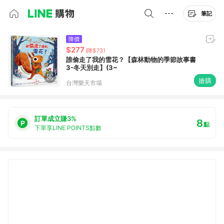
筆記
降價
$277
(降$73)
誰偷走了我的雪花？【森林動物的季節故事書
3-冬天別走】(3~
搶購
台灣樂天市場
訂單成立賺3%
8
點
下單享LINE POINTS點數