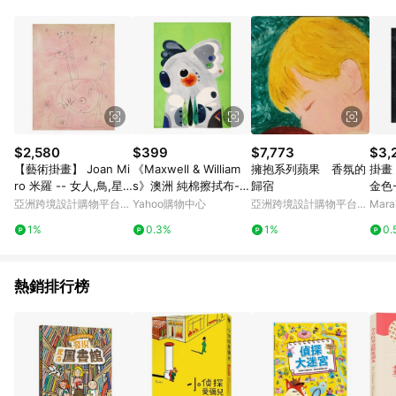
POINTS 回饋。 (3) 若購買之訂單（包含預購商品）未符合樂天
市場 45 天內完成訂單出貨及結帳，則不符合贈點資格。 (4) 如
使用APP、或中途瀏覽比價網、回饋網、Google等其他網頁、或
由網頁版(電腦版/手機版網頁)切換為App都將會造成追蹤中斷而
無法進行 LINE POINTS 回饋。 (5) LINE 購物為購物資訊整合性
平台，商品資料更新會有時間差，如顯示之商品規格、顏色、價
位、贈品與台灣樂天市場銷售網頁不符，以銷售網頁標示為準。
(6) 導購訂單已逾 365 天，根據台灣樂天回饋規定，逾期訂單將
不符合回饋資格。 (7) 若上述或其他原因，致使消費者無接收到
$2,580
$399
$7,773
$3,
點數回饋或點數回饋有爭議，台灣樂天市場保有更改條款與法律
【藝術掛畫】 Joan Mi
《Maxwell & William
擁抱系列蘋果 香氛的
掛畫
追訴之權利，活動詳情以樂天市場網站公告為準。
ro 米羅 -- 女人,鳥,星
s》澳洲 純棉擦拭布-無
歸宿
金色-
星
尾熊-- 廚房抹布 清潔
亞洲跨境設計購物平台
Yahoo購物中心
亞洲跨境設計購物平台
Mar
布 擦拭布
Pinkoi
Pinkoi
1%
0.3%
1%
0.
熱銷排行榜