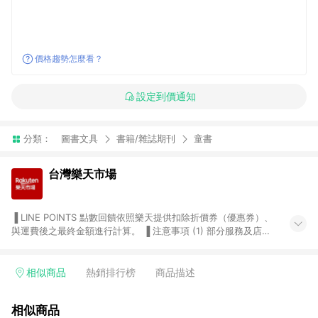
價格趨勢怎麼看？
設定到價通知
分類：
圖書文具
書籍/雜誌期刊
童書
台灣樂天市場
▐ LINE POINTS 點數回饋依照樂天提供扣除折價券（優惠券）、
與運費後之最終金額進行計算。 ▐ 注意事項 (1) 部分服務及店家
不符合贈點資格，購買後將不贈送 LINE POINTS 點數，亦不得使
用點數紅包，如：ezcook 美食廚房、樂天市場商家付款中心、
Smart mobile、神腦生活、JS巨盛、樂天KOBO電子書，請詳閱
相似商品
熱銷排行榜
商品描述
LINE POINTS 加碼店家清單
（https://lin.ee/1MCw7pe/rcfk）。 (2) 需透過 LINE 購物前往
相似商品
台灣樂天市場，並在同一瀏覽器於24小時內結帳，才享有 LINE