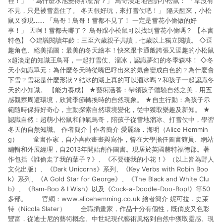
裡！」 「為什麼水池變得那麼滑？」 鳥哥淡定地告訴小松鼠： 「草沒有
不見，只是被雪蓋住了。 冬天很好玩，來打雪仗吧！」 隔天醒來，小松
鼠又發現…… 「鳥哥！鳥哥！雪都不見了！ 一定是雪花小偷做的好
事！」 天啊！雪都去哪了？ 鳥哥跟小松鼠可以找到雪花小偷嗎？ 【本書
特色】 ◇建議閱讀年齡：三至六歲親子共讀，七歲以上獨立閱讀。 ◇逗
趣角色、絕美插圖：最美的冬天繪本！快來跟卡通般誇張又逗趣的小松鼠
x超淡定的知識王鳥哥，一起打雪仗、溜冰，認識夢幻的冬季森林！ ◇冬
天小知識單元：為什麼冬天時從嘴巴呼出來的氣會變成白色的？為什麼會
下雪？雪花是什麼形狀？結冰的湖上真的可以溜冰嗎？和孩子一起認識冬
天的小知識。 【能力養成】 ★藝術涵養：帶領孩子體驗自然之美，用五
感觀察周遭環境，欣賞季節轉換時的自然現象。 ★自主行動：為孩子示
範隨時保持好奇心，主動探索自然環境變化，從中獲取樂趣及新知。 ★
認識自然：超萌小松鼠和帥氣鳥哥，陪孩子從雪地溜冰、打雪仗中，學習
冬天的自然知識。 作者簡介 | 作者簡介 愛麗絲．海明（Alice Hemmin
g） 童書作家，自小喜歡畫畫與寫作，曾在大學擔任圖書館員、網站
編輯和外展經理，自2013年開始創作圖書。現居於英國赫特福德郡。著
作包括《誰偷走了我的葉子？》、《不要碰我的小花！》（以上皆為野人
文化出版）、《Dark Unicorns》系列、《Key Verbs with Robin Boo
k》系列、《A Gold Star for George》、《The Black and White Clu
b》、《Bam-Boo & I Wish》以及《Cock-a-Doodle-Doo-Bop!》等50
多部。 官網：www.alicehemming.co.uk 繪者簡介 妮可拉．史萊
特（Nicola Slater） 全職插畫家，作品十分有個性，既俏皮又色彩
豐富，從迪士尼的藝術概念、中世紀現代藝術風格到自然中獲取靈感。現