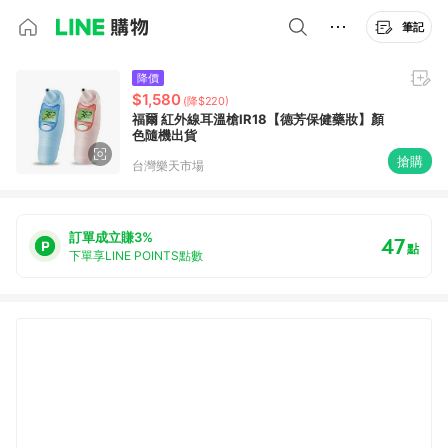
筆記
降價
$1,580
(降$220)
福爾 紅外線耳溫槍IR18【德芳保健藥妝】顏
色隨機出貨
搶購
台灣樂天市場
訂單成立賺3%
47
點
下單享LINE POINTS點數