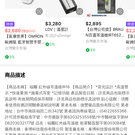
$3,280
$2,895
降價
降價
LDV｜溫度計
【台灣公司貨】BRAU
$2,680
$2,
(降$500)
N百靈耳溫槍IRT6525
有.設計uDesign
【富康世界】OMRON
【富
耳溫計 體溫計 測量體
台灣樂天市場
歐姆龍 藍牙智慧手臂式
歐姆
2%
溫 IRT-6525 夜間模式
電子血壓計 HEM-7155
子血壓
台灣樂天市場
台灣
3%
燈光 靜音
T (硬式壓脈帶/雙人分
(軟
3%
3
開管理/原廠公司貨)
60
商品描述
【商品名稱】 福爾 紅外線耳溫槍IR18 【商品簡介】 *背光設計 *高溫警
示 *快速量測 *拋棄式耳套 *記憶功能 產品製造日期：詳見商品包裝標示
及說明 有效期間或保存期限：詳見商品包裝標示及說明 貼心提醒：消費
者使用前應詳閱醫療器材說明書 業者名稱：德豐藥品股份有限公司 業者
地址：台中市南區福田二街342號 業者諮詢專線電話：(04)22655366
許可證所載核准字號：中市藥販字第6203253558號/中市醫材販字第M
D6203032177號 品名：福爾紅外線耳溫槍 衛署醫器製字第003084號
藥商名稱：泰博科技股份有限公司 製造廠名稱：泰博科技股份有限公司