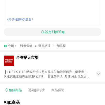
價格趨勢怎麼看？
設定到價通知
分類：
醫療保健
醫療護理
額溫槍
台灣樂天市場
▐ LINE POINTS 點數回饋依照樂天提供扣除折價券（優惠券）、
與運費後之最終金額進行計算。 ▐ 注意事項 (1) 部分服務及店家
不符合贈點資格，購買後將不贈送 LINE POINTS 點數，亦不得使
用點數紅包，如：ezcook 美食廚房、樂天市場商家付款中心、
Smart mobile、神腦生活、JS巨盛、樂天KOBO電子書，請詳閱
相似商品
熱銷排行榜
商品描述
LINE POINTS 加碼店家清單
（https://lin.ee/1MCw7pe/rcfk）。 (2) 需透過 LINE 購物前往
相似商品
台灣樂天市場，並在同一瀏覽器於24小時內結帳，才享有 LINE