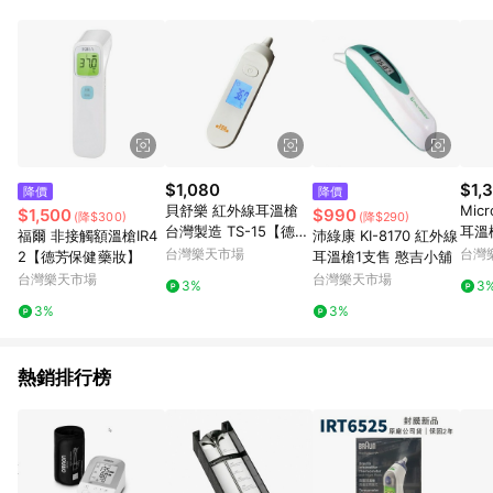
POINTS 回饋。 (3) 若購買之訂單（包含預購商品）未符合樂天
市場 45 天內完成訂單出貨及結帳，則不符合贈點資格。 (4) 如
使用APP、或中途瀏覽比價網、回饋網、Google等其他網頁、或
由網頁版(電腦版/手機版網頁)切換為App都將會造成追蹤中斷而
無法進行 LINE POINTS 回饋。 (5) LINE 購物為購物資訊整合性
平台，商品資料更新會有時間差，如顯示之商品規格、顏色、價
位、贈品與台灣樂天市場銷售網頁不符，以銷售網頁標示為準。
(6) 導購訂單已逾 365 天，根據台灣樂天回饋規定，逾期訂單將
不符合回饋資格。 (7) 若上述或其他原因，致使消費者無接收到
$1,080
$1,
降價
降價
點數回饋或點數回饋有爭議，台灣樂天市場保有更改條款與法律
貝舒樂 紅外線耳溫槍
Mic
$1,500
$990
(降$300)
(降$290)
追訴之權利，活動詳情以樂天市場網站公告為準。
台灣製造 TS-15【德芳
耳溫槍
福爾 非接觸額溫槍IR4
沛綠康 KI-8170 紅外線
保健藥妝】
台灣樂天市場
台灣
2【德芳保健藥妝】
耳溫槍1支售 憨吉小舖
台灣樂天市場
台灣樂天市場
3%
3
3%
3%
熱銷排行榜