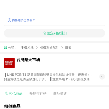
價格趨勢怎麼看？
設定到價通知
分類：
手機相機
相機週邊配件
腳架
台灣樂天市場
▐ LINE POINTS 點數回饋依照樂天提供扣除折價券（優惠券）、
與運費後之最終金額進行計算。 ▐ 注意事項 (1) 部分服務及店家
不符合贈點資格，購買後將不贈送 LINE POINTS 點數，亦不得使
用點數紅包，如：ezcook 美食廚房、樂天市場商家付款中心、
Smart mobile、神腦生活、JS巨盛、樂天KOBO電子書，請詳閱
相似商品
熱銷排行榜
商品描述
LINE POINTS 加碼店家清單
（https://lin.ee/1MCw7pe/rcfk）。 (2) 需透過 LINE 購物前往
相似商品
台灣樂天市場，並在同一瀏覽器於24小時內結帳，才享有 LINE