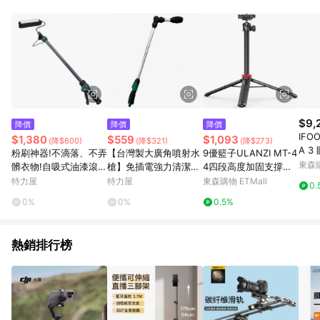
POINTS 回饋。 (3) 若購買之訂單（包含預購商品）未符合樂天
市場 45 天內完成訂單出貨及結帳，則不符合贈點資格。 (4) 如
使用APP、或中途瀏覽比價網、回饋網、Google等其他網頁、或
由網頁版(電腦版/手機版網頁)切換為App都將會造成追蹤中斷而
無法進行 LINE POINTS 回饋。 (5) LINE 購物為購物資訊整合性
平台，商品資料更新會有時間差，如顯示之商品規格、顏色、價
位、贈品與台灣樂天市場銷售網頁不符，以銷售網頁標示為準。
(6) 導購訂單已逾 365 天，根據台灣樂天回饋規定，逾期訂單將
不符合回饋資格。 (7) 若上述或其他原因，致使消費者無接收到
$9,
降價
降價
降價
點數回饋或點數回饋有爭議，台灣樂天市場保有更改條款與法律
IFO
$1,380
$559
$1,093
(降$600)
(降$321)
(降$273)
追訴之權利，活動詳情以樂天市場網站公告為準。
A 
粉刷神器!不滴落、不弄
【台灣製大廣角噴射水
9優籃子ULANZI MT-4
扳扣
東森購
髒衣物!自吸式油漆滾筒
槍】免插電強力清潔水
4四段高度加固支撐帶
3 C
刷(粉刷 不滴落)
槍-加長型(高壓水槍 單
隱藏式手機夾可延長三
特力屋
特力屋
東森購物 ETMall
0.
手全控設計洗車噴水槍
腳
0%
0%
0.5%
洗窗戶)廣角水槍(附水
管快接頭)x1
熱銷排行榜