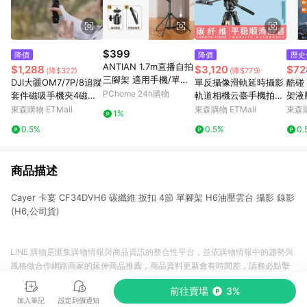
$399
降價
降價
歷史
ANTIAN 1.7m直播自拍
$1,288
$3,120
$72
(降$322)
(降$779)
三腳架 適用手機/單眼
DJI大疆OM7/7P/8追蹤
單反攝像滑軌延時攝影
酷碰
附藍牙遙控器+收納袋
PChome 24h購物
套件磁吸手機夾4磁吸
軌道相機云臺手機拍攝
架液
快拆背貼錄音連接線配
視頻錄像搖臂支架滑軌
機便
東森購物 ETMall
東森購物 ETMall
東森購
1%
件
0.5%
0.5%
0.
商品描述
Cayer 卡宴 CF34DVH6 碳纖維 扳扣 4節 單腳架 H6油壓雲台 攝影 錄影
(H6,公司貨)
LINE 購物是匯集購物情報與商品資訊的整合性平台，並依購物情報中的趨勢與
風格做合作網路商家的延伸商品推薦，商品資料更新會有時間差，請務必點擊
商品至各合作網路商家，確認現售價與購物條件，一切資訊以合作廠商網頁為
前往賣場
3%
準。
加入筆記
設定到價通知