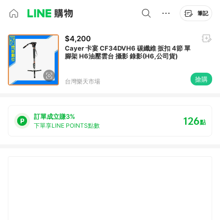
筆記
$4,200
Cayer 卡宴 CF34DVH6 碳纖維 扳扣 4節 單
腳架 H6油壓雲台 攝影 錄影(H6,公司貨)
搶購
台灣樂天市場
訂單成立賺3%
126
點
下單享LINE POINTS點數