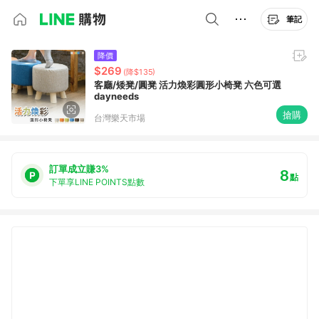
筆記
降價
$269
(降$135)
客廳/矮凳/圓凳 活力煥彩圓形小椅凳 六色可選
dayneeds
搶購
台灣樂天市場
訂單成立賺3%
8
點
下單享LINE POINTS點數