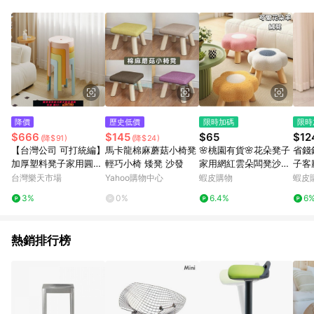
POINTS 回饋。 (3) 若購買之訂單（包含預購商品）未符合樂天
市場 45 天內完成訂單出貨及結帳，則不符合贈點資格。 (4) 如
使用APP、或中途瀏覽比價網、回饋網、Google等其他網頁、或
由網頁版(電腦版/手機版網頁)切換為App都將會造成追蹤中斷而
無法進行 LINE POINTS 回饋。 (5) LINE 購物為購物資訊整合性
平台，商品資料更新會有時間差，如顯示之商品規格、顏色、價
位、贈品與台灣樂天市場銷售網頁不符，以銷售網頁標示為準。
(6) 導購訂單已逾 365 天，根據台灣樂天回饋規定，逾期訂單將
不符合回饋資格。 (7) 若上述或其他原因，致使消費者無接收到
降價
歷史低價
限時加碼
限時
點數回饋或點數回饋有爭議，台灣樂天市場保有更改條款與法律
$666
$145
$65
$12
(降$91)
(降$24)
追訴之權利，活動詳情以樂天市場網站公告為準。
【台灣公司 可打統編】
馬卡龍棉麻蘑菇小椅凳
🌸桃園有貨🌸花朵凳子
省錢
加厚塑料凳子家用圓凳
輕巧小椅 矮凳 沙發
家用網紅雲朵闆凳沙髮
子客
簡約板凳可疊放摞疊風
客廳兒童可愛可愛女生
門口
台灣樂天市場
Yahoo購物中心
蝦皮購物
蝦皮
車熱膠餐凳餐桌高凳椅
臥室矮凳換鞋 GQIN
矮凳
3%
0%
6.4%
6
凳子
小椅
熱銷排行榜