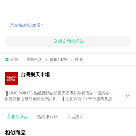
價格趨勢怎麼看？
設定到價通知
分類：
居家生活
傢俱/床墊
椅凳
台灣樂天市場
▐ LINE POINTS 點數回饋依照樂天提供扣除折價券（優惠券）、
與運費後之最終金額進行計算。 ▐ 注意事項 (1) 部分服務及店家
不符合贈點資格，購買後將不贈送 LINE POINTS 點數，亦不得使
用點數紅包，如：ezcook 美食廚房、樂天市場商家付款中心、
Smart mobile、神腦生活、JS巨盛、樂天KOBO電子書，請詳閱
相似商品
熱銷排行榜
商品描述
LINE POINTS 加碼店家清單
（https://lin.ee/1MCw7pe/rcfk）。 (2) 需透過 LINE 購物前往
相似商品
台灣樂天市場，並在同一瀏覽器於24小時內結帳，才享有 LINE