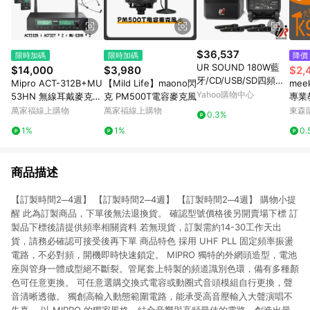
$36,537
限時加碼
限時加碼
降價
UR SOUND 180W藍
$14,000
$3,980
$2,
牙/CD/USB/SD四頻移
Mipro ACT-312B+MU
【Mild Life】maono閃
mee
動式無線擴音機 PU-9
Yahoo購物中心
53HN 無線耳戴麥克風
克 PM500T電容麥克風
專業
S604CDNB
組 (兩支麥克風款)【敦
有線
萬家福線上購物
萬家福線上購物
東森購
0.3%
煌樂器】
音機
1%
1%
0.
風 
無線
商品描述
【訂製時間2─4週】 【訂製時間2─4週】 【訂製時間2─4週】 購物小提
醒 此為訂製商品，下單後無法退換貨。 確認型號價格後另開賣場下標 訂
製品下標後請提供頻率相關資料 若無現貨，訂製需約14-30工作天出
貨，請務必確認可接受後再下單 商品特色 採用 UHF PLL 固定頻率振盪
電路，不必對頻，開機即時快速鎖定。 MIPRO 獨特的外網頭造型，電池
座與管身一體成型絕不斷裂。管尾套上特製的頻道識別色環，備有多種顏
色可任意更換。 可任意選購交換式電容或動圈式音頭模組自行更換，聲
音清晰透徹。 獨創高輸入動態範圍電路，能承受高音壓輸入大聲演唱不