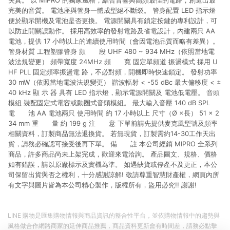
失真。 以 MIPRO 的獨家風格，結合音響與高頻最佳的電路，創造出最
完美的音質。 電池座與管身一體成型絕不斷裂。 管身配置 LED 指示燈
便於顯示開機及電池是否更換。 電源開關具有鎖定按鍵的專利設計，可
以防止開關誤動作。 採用高效率的發射電路及省電設計，內建兩只 AA
電池，提供 17 小時以上的連續使用時間（會因電池品質而略有差異）。
管身材質 工程塑膠管身 頻 段 UHF 480 ~ 934 MHz（依照當地電
波法規變更） 頻帶寬度 24MHz 頻 寬 固定單頻道 振盪模式 採用 U
HF PLL 固定頻率振盪電 路，不必對頻，開機即時快速鎖定。 發射功率
30 mW（依照當地電波法規變更） 諧波輻射 < -55 dBc 最大偏移度 < ±
40 kHz 顯 示 器 具有 LED 指示燈，顯示電源開關及 電池低電壓。 音頭
模組 裝配固定式電容或動圈式音頭模組。 最大輸入音壓 140 dB SPL
電 池 AA 電池兩只 使用時間 約 17 小時以上 尺寸（Ø ×長） 51 × 2
34 mm 重 量 約 199 g 注 意 下單前請先提供麥克風型號及頻率
相關資料，訂製商品無法退換貨。 若無現貨，訂製需約14-30工作天出
貨，請務必確認可接受後再下單。 備 註 本公司經銷 MIPRO 全系列
商品，許多商品尚未上架完成，歡迎來電洽詢。 產品圖文、規格、價格
如有錯誤，請以原廠標示及實機為準。 如遇缺貨或停產不及更正，本公
司保留出貨與否之權利，十分感謝諒解! 敬請尊重智慧財產權，網頁內所
有文字與圖片皆為本公司精心製作，版權所有，盜用必究!! 謝謝!
LINE 購物是匯集購物情報與商品資訊的整合性平台，並依購物情報中的趨勢與
風格做合作網路商家的延伸商品推薦，商品資料更新會有時間差，請務必點擊