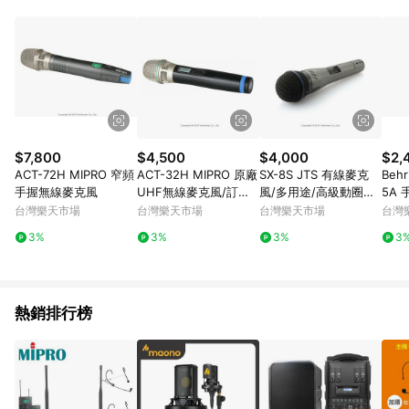
POINTS 回饋。 (3) 若購買之訂單（包含預購商品）未符合樂天
市場 45 天內完成訂單出貨及結帳，則不符合贈點資格。 (4) 如
使用APP、或中途瀏覽比價網、回饋網、Google等其他網頁、或
由網頁版(電腦版/手機版網頁)切換為App都將會造成追蹤中斷而
無法進行 LINE POINTS 回饋。 (5) LINE 購物為購物資訊整合性
平台，商品資料更新會有時間差，如顯示之商品規格、顏色、價
位、贈品與台灣樂天市場銷售網頁不符，以銷售網頁標示為準。
(6) 導購訂單已逾 365 天，根據台灣樂天回饋規定，逾期訂單將
不符合回饋資格。 (7) 若上述或其他原因，致使消費者無接收到
$7,800
$4,500
$4,000
$2,
點數回饋或點數回饋有爭議，台灣樂天市場保有更改條款與法律
ACT-72H MIPRO 窄頻
ACT-32H MIPRO 原廠
SX-8S JTS 有線麥克
Beh
追訴之權利，活動詳情以樂天市場網站公告為準。
手握無線麥克風
UHF無線麥克風/訂製
風/多用途/高級動圈音
5A
品下標後請提供頻率相
頭
台灣樂天市場
台灣樂天市場
台灣樂天市場
台灣
關資料
3%
3%
3%
3
熱銷排行榜