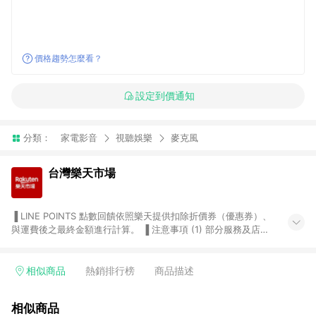
價格趨勢怎麼看？
設定到價通知
分類：
家電影音
視聽娛樂
麥克風
台灣樂天市場
▐ LINE POINTS 點數回饋依照樂天提供扣除折價券（優惠券）、
與運費後之最終金額進行計算。 ▐ 注意事項 (1) 部分服務及店家
不符合贈點資格，購買後將不贈送 LINE POINTS 點數，亦不得使
用點數紅包，如：ezcook 美食廚房、樂天市場商家付款中心、
Smart mobile、神腦生活、JS巨盛、樂天KOBO電子書，請詳閱
相似商品
熱銷排行榜
商品描述
LINE POINTS 加碼店家清單
（https://lin.ee/1MCw7pe/rcfk）。 (2) 需透過 LINE 購物前往
相似商品
台灣樂天市場，並在同一瀏覽器於24小時內結帳，才享有 LINE