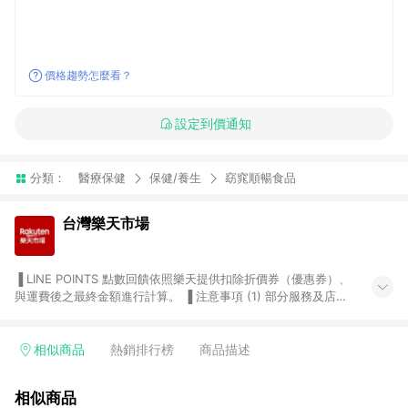
價格趨勢怎麼看？
設定到價通知
分類：
醫療保健
保健/養生
窈窕順暢食品
台灣樂天市場
▐ LINE POINTS 點數回饋依照樂天提供扣除折價券（優惠券）、
與運費後之最終金額進行計算。 ▐ 注意事項 (1) 部分服務及店家
不符合贈點資格，購買後將不贈送 LINE POINTS 點數，亦不得使
用點數紅包，如：ezcook 美食廚房、樂天市場商家付款中心、
Smart mobile、神腦生活、JS巨盛、樂天KOBO電子書，請詳閱
相似商品
熱銷排行榜
商品描述
LINE POINTS 加碼店家清單
（https://lin.ee/1MCw7pe/rcfk）。 (2) 需透過 LINE 購物前往
相似商品
台灣樂天市場，並在同一瀏覽器於24小時內結帳，才享有 LINE