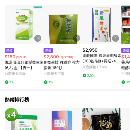
POINTS 回饋。 (3) 若購買之訂單（包含預購商品）未符合樂天
市場 45 天內完成訂單出貨及結帳，則不符合贈點資格。 (4) 如
使用APP、或中途瀏覽比價網、回饋網、Google等其他網頁、或
由網頁版(電腦版/手機版網頁)切換為App都將會造成追蹤中斷而
無法進行 LINE POINTS 回饋。 (5) LINE 購物為購物資訊整合性
平台，商品資料更新會有時間差，如顯示之商品規格、顏色、價
位、贈品與台灣樂天市場銷售網頁不符，以銷售網頁標示為準。
(6) 導購訂單已逾 365 天，根據台灣樂天回饋規定，逾期訂單將
不符合回饋資格。 (7) 若上述或其他原因，致使消費者無接收到
$2,950
降價
降價
降價
點數回饋或點數回饋有爭議，台灣樂天市場保有更改條款與法律
達觀國際 綠泉新纖酵素
$180
$2,800
$1,
(降$20)
(降$200)
追訴之權利，活動詳情以樂天市場網站公告為準。
(360錠/罐)+再送x4包
御護 優金銀銀髮益生菌
創益生技 舞纖婷 複方
藥局現
隨身包
東森購物 ETMall
(6入/盒)【杏一】
膠囊 180顆
輕酵素
0顆/
台灣樂天市場
台灣樂天市場
台灣
0.5%
3%
3%
3
熱銷排行榜