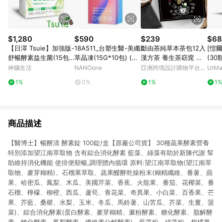
$1,280
$590
$239
$68
【日濢 Tsuie】加強版-
18A511_台塑生醫-美纖
斷由茶純草本茶包12入
[愷
舒暢酵素益生菌(15包/
萃晶凍(15G*10包) (直
漢方茶 養生茶窈窕 保
(30
盒)x4 幫助排便順暢 山
播介紹片段2:10:00~2:
養溫和順暢
組
神腦生活
NANOone
亞洲跨境設計購物平台
UrM
苦瓜酵素＋專利益生菌
14:30)
Pinkoi
早餐
1%
0%
1%
1
菌株
商品描述
【醫博士】暢酵清 酵素錠 100錠/盒【原廠公司貨】 30種蔬果酵素營養
特別添加望江南萃取物 含有綜合消化酵素 藍藻、綠藻有助於新陳代謝 幫
助維持消化機能 使排便順暢,調理體內循環 原料:望江南萃取物(望江南萃
取物、麥芽糊精)、石榴果萃取、蔬果醱酵乾燥粉末(糊精纖維、番薯、蘋
果、哈密瓜、鳳梨、木瓜、美國芹菜、香蕉、火龍果、番茄、花椰菜、番
石榴、檸檬、柳橙、西瓜、蘆筍、青花菜、奇異果、小白菜、百香果、芒
果、芥藍、桑椹、水梨、玉米、冬瓜、馬鈴薯、山苦瓜、芥菜、生薑、菠
菜)、綜合消化酵素(蛋白酵素、麥芽糊精、澱粉酵素、糖化酵素、脂解酵