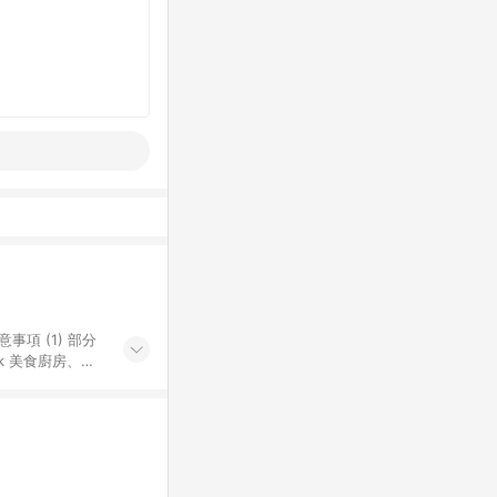
k 美食廚房、樂
S 加碼店家清單
導購訂