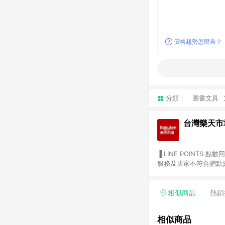
價格趨勢怎麼看？
分類：
圖書文具
台灣樂天市
▐ LINE POINTS 點數回饋依照樂天提供扣除折價券（優惠券）、與運費後之最終金額進行計算。 ▐ 注意事項 (1) 部分
服務及店家不符合贈點資格
天市場商家付款中心、Sma
（https://lin.ee/1MCw7pe/rcfk）。 (2) 需透過 LINE 
享有 LINE POINTS 回饋。 (3) 若購買之訂單（包含預購商品）未符合樂天市場 45 天內完成訂單
相似商品
熱銷
合贈點資格。 (4) 如使用APP、或中途瀏覽比價網、回饋網、Google等其他網頁、或由網頁版(電腦版/手機版網頁)切
換為App都將會造成追蹤中斷而無法進行 LIN
相似商品
會有時間差，如顯示之商品