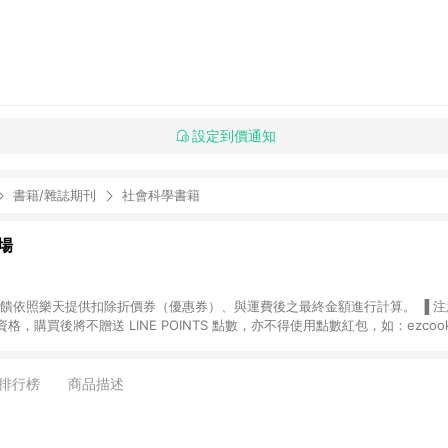
設定到價通知
書籍/雜誌期刊
社會科學書籍
場
，購買後將不贈送 LINE POINTS 點數，亦不得使用點數紅包，如：ezcoo
rt mobile、神腦生活、JS巨盛、樂天KOBO電子書，請詳閱 LINE POINT
購物前往台灣樂天市場，並在同一瀏覽器於24小時內結帳，才
出貨及結帳，則不符
排行榜
商品描述
E POINTS 回饋。 (5) LINE 購物為購物資訊整合性平台，商品資料更新
規格、顏色、價位、贈品與台灣樂天市場銷售網頁不符，以銷售網頁標示為準。 (6) 