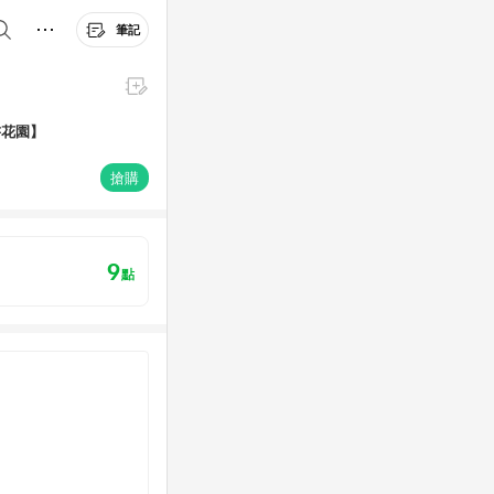
筆記
書花園】
搶購
9
點