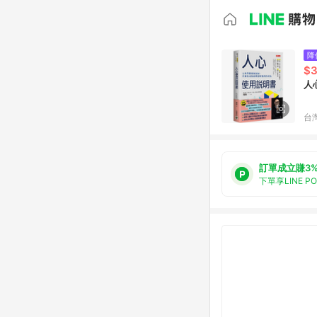
降
$
人
台
訂單成立賺3
下單享LINE P