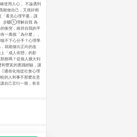
正確使用人心， 不論遇到
是既能做自己，又很好相
紅「看見心理平臺」課
 步驟①理解自我 為
心的衝突，維持自我的平
總有一萬個「為什麼」，
卻狠不下心分手？心理學
為，就能做出正向的改
加上「成人依戀」的影
鳥獸散嗎？從個人擴大到
礎和豐富的實踐經驗，讓
 通俗化地從社會心理
計較的人和事不那麼在意
，讓自己言行一致，有非
品推薦，商品資料更新會有