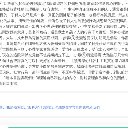
個生活故事╳10個心理測驗╳13個練習題╳17個思考題 教你如何透過心理學，
都能破解背後的心理機制，從容應對。 ＊ 生活中真正無往不利的人，通常都
個目的，了解人心只是第一步，真正的關鍵是了解以後，改變行為與態度。武志
活化的故事、淺顯易懂的解說，告訴你從了解人心到改變行為與態度的完整步驟。
有人卻連家門都踏不出去？心理運作的機制複雜，但主要都是為了減輕自己內
 老闆對我有意見，是老闆難搞，還是我太奇葩？人的行為千奇百怪，讓你心裡
因」大法，找出行為背後的真正成因。 步驟③改變態度 對方明明是個渣，你
調。看清楚自己在哪些地方落入認知失調的陷阱，同時了解是什麼主導你的行
 問世間情為何物，心理學家會告訴你，愛情有三種成分，變化出八種型態，再
，現在的這段關係究竟值不值得繼續走下去。 步驟⑤傳遞善意 大難臨頭只會
人類社會或許真的可以往更好的方向發展。 【讀者感心好評】 扎實的學術基
的心理學學術書，更方便小白的故事闡述方式，幫助讀者輕鬆閱讀和自我檢測。
理現象、社會行為，趣味橫生的同時，不乏科學嚴謹。 看了這本書，對以前
。 這本書告訴我們如何理解自己和他人的內心，對於管理自己和內心的關係
喜歡這本書。
動
LINE購物護照
LINE POINTS點數紅包
賺點教學
常見問題
聯絡我們
物情報與商品資訊的整合性平台，並依購物情報中的趨勢與風格做合作網路商家的延伸商