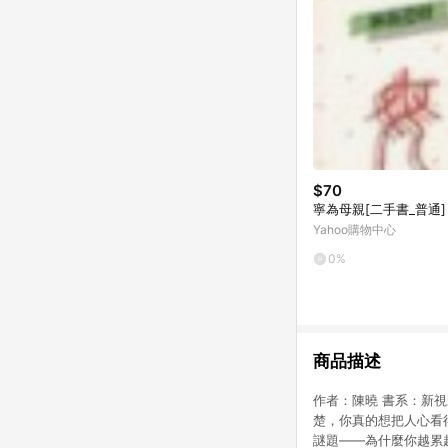
$70
寧為母親[二手書_普通]
Yahoo購物中心
0%
商品描述
作者：陳曉 書系：新視野 
楚，你真的想把人心看
謎題――為什麼你越累越