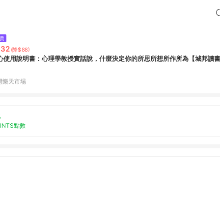
價
332
(降$88)
心使用說明書：心理學教授實話說，什麼決定你的所思所想所作所為【城邦讀
灣樂天市場
%
OINTS點數