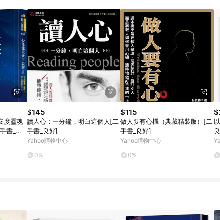
規定，逾期訂單將不符合回饋資格。 (7) 若上述或其他原因，致使消費者無接收到
爭議，台灣樂天市場保有更改條款與法律追訴之權利，活動詳情以樂天市場網
$145
$115
$
安度靈魂
讀人心：一分鐘，明白這個人[二
做人要有心機（典藏精裝版）[二
以
手書_良
手書_良好]
手書_良好]
良
Yahoo購物中心
Yahoo購物中心
Y
0%
0%