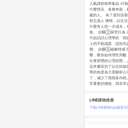
人氣課程精華集結 41
什麼情況、各種奇葩，
處的人。 為了達到這
程主講人 陳曉，以生
什麼有人想一夕成名，
衡。 步驟②探究行為
不妨試試心理學的「歸
上的不敗議題：認知失
變。 步驟④破解情感
響，教你如何理性判斷
社會群體的心理狀態，
這本書區別了以往枯燥
學的角度為大眾解析心
了，減少了我很多內耗
常重要的價值，我非常
LINE購物推薦
下載LINE購物App
最新活
LINE 購物是匯集購