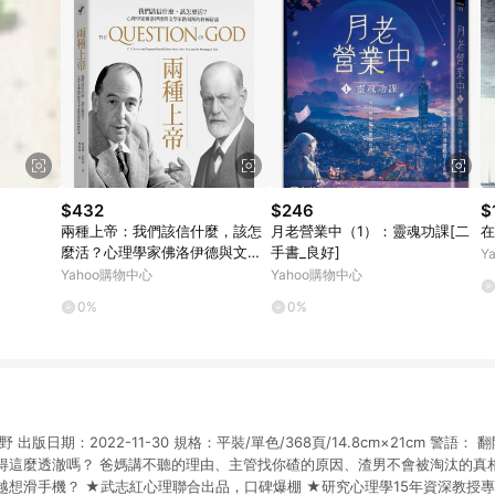
$432
$246
$
兩種上帝：我們該信什麼，該怎
月老營業中（1）：靈魂功課[二
在
麼活？心理學家佛洛伊德與文學
手書_良好]
Y
家路易斯的終極辯論[二手書_良
Yahoo購物中心
Yahoo購物中心
好]
0%
0%
出版日期：2022-11-30 規格：平裝/單色/368頁/14.8cm×21cm 警語
得這麼透澈嗎？ 爸媽講不聽的理由、主管找你碴的原因、渣男不會被淘汰的真
想滑手機？ ★武志紅心理聯合出品，口碑爆棚 ★研究心理學15年資深教授專業解