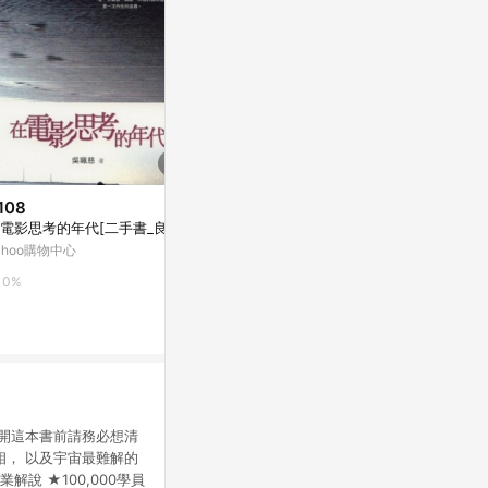
108
$229
$181
電影思考的年代[二手書_良好]
當你走入我的故事【城邦讀書花
更快樂：哈佛
園】
（修訂版）[二
ahoo購物中心
Yahoo購物中心
Yahoo購物中
0%
1%
0%
： 翻開這本書前請務必想清
相， 以及宇宙最難解的
說 ★100,000學員