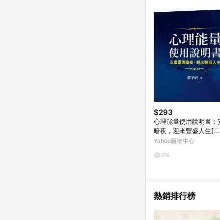
單已逾 365 天，根據台灣樂天回饋
點數回饋或點數回饋有
$293
心理能量使用說明書：
暗夜，迎來豐盛人生[二
好]
Yahoo購物中心
0%
熱銷排行榜