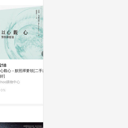
站公告為準。
218
$230
限時加碼
心觀心－默照禪要領[二手書_
智商前2％的
$356
好]
K」「YES
全新 / 圖解認知心理學 更新版 /
「人心」操控
ahoo購物中心
Yahoo購物中
作者：謝嘉恩; / 出版社：易博士
好]
/ 定價:450
蝦皮購物
0%
0%
4.4%