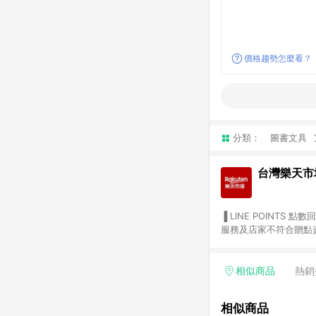
價格趨勢怎麼看？
分類：
圖書文具
台灣樂天市
▐ LINE POINTS 點數回饋依照樂天提供扣除折價券（優惠券）、與運費後之最終金額進行計算。 ▐ 注意事項 (1) 部分
服務及店家不符合贈點資格
天市場商家付款中心、Sma
（https://lin.ee/1MCw7pe/rcfk）。 (2) 需透過 LINE 
享有 LINE POINTS 回饋。 (3) 若購買之訂單（包含預購商品）未符合樂天市場 45 天內完成訂單
相似商品
熱銷
合贈點資格。 (4) 如使用APP、或中途瀏覽比價網、回饋網、Google等其他網頁、或由網頁版(電腦版/手機版網頁)切
換為App都將會造成追蹤中斷而無法進行 LIN
相似商品
會有時間差，如顯示之商品