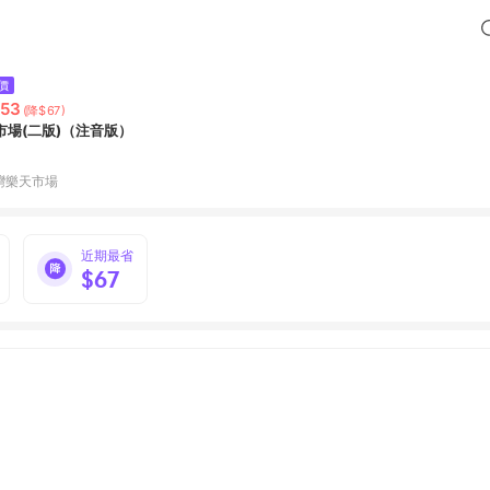
價
53
(降$67)
市場(二版)（注音版）
灣樂天市場
近期最省
$67