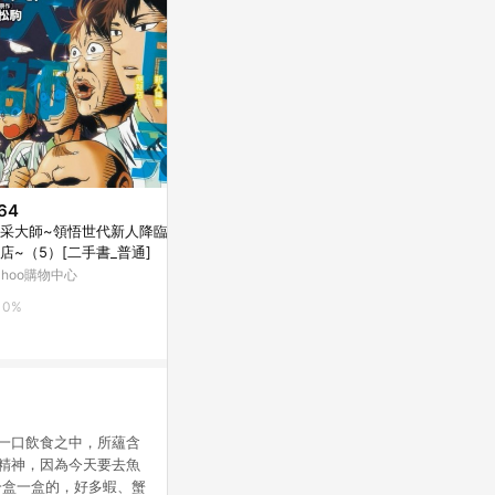
64
$187
降價
采大師~領悟世代新人降臨便
東京藥妝美研購（2）：東京藥妝
$616
(降$164
店~（5）[二手書_普通]
搜查最前線 嚴選東京藥妝不可錯
時空旅行出發
過的新掀貨！最夢[二手書_良好]
ahoo購物中心
Yahoo購物中心
媽咪愛
0%
0%
0%
每一口飲食之中，所蘊含
起精神，因為今天要去魚
一盒一盒的，好多蝦、蟹