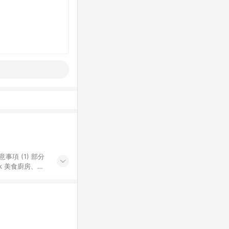
k 美食廚房、樂
S 加碼店家清單
導購訂