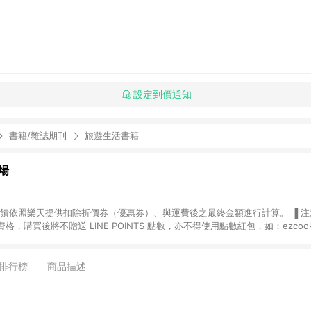
設定到價通知
書籍/雜誌期刊
旅遊生活書籍
場
，購買後將不贈送 LINE POINTS 點數，亦不得使用點數紅包，如：ezcoo
rt mobile、神腦生活、JS巨盛、樂天KOBO電子書，請詳閱 LINE POINT
購物前往台灣樂天市場，並在同一瀏覽器於24小時內結帳，才
出貨及結帳，則不符
排行榜
商品描述
E POINTS 回饋。 (5) LINE 購物為購物資訊整合性平台，商品資料更新
規格、顏色、價位、贈品與台灣樂天市場銷售網頁不符，以銷售網頁標示為準。 (6) 