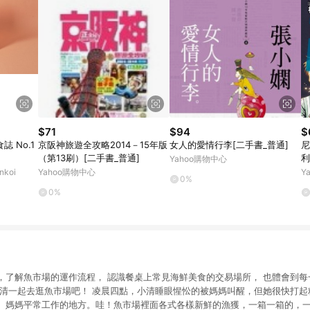
$71
$94
$
食誌 No.1
京阪神旅遊全攻略2014－15年版
女人的愛情行李[二手書_普通]
尼
（第13刷）[二手書_普通]
利
Yahoo購物中心
koi
Yahoo購物中心
Y
0%
0%
，了解魚市場的運作流程， 認識餐桌上常見海鮮美食的交易場所， 也體會到
小清一起去逛魚市場吧！ 凌晨四點，小清睡眼惺忪的被媽媽叫醒，但她很快打
、媽媽平常工作的地方。哇！魚市場裡面各式各樣新鮮的漁獲，一箱一箱的，