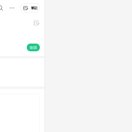
筆記
搶購