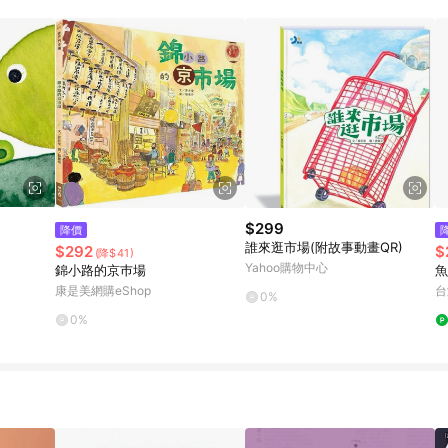
規定，逾期訂單將不符合回饋資格。 (7) 若上述或其他原因，致使消費者無接收到
爭議，台灣樂天市場保有更改條款與法律追訴之權利，活動詳情以樂天市場網
$299
降價
誰來逛市場(附故事動畫QR)
$292
$
(降$41)
Yahoo購物中心
錦小路的京巿場
魚
康是美網購eShop
台
0%
0%