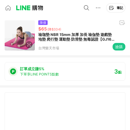
筆記
降價
$65
(降$334)
瑜珈墊 NBR 15mm 加厚 加長 瑜伽墊 遊戲墊
地墊 爬行墊 運動墊 防滑墊 無毒認證【GJ160
AM170 DZ151】
搶購
台灣樂天市場
訂單成立賺5%
3
點
下單享LINE POINTS點數