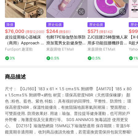
降價
歷史低價
歷史低價
歷史
$76,000
$244
$571
$99
(降$12,000)
(降$61)
(降$142)
皮拉提斯核心器械床
包郵TPE瑜伽墊加厚防
ZJC扭腰25轉盤懶人家
【X-
（商用）Approach Pil
滑加寬男女款健身墊子
用多功能扭腰機靜音燃
R超
ates Reformer
隔音舞
脂美腰神器運動健身
伽墊 
FunSport 趣運動
東森購物 ETMall
東森購物 ETMall
Yah
0CM
3%
0.5%
0.5%
1
認證 
帶、
皮拉
商品描述
尺寸： 【GJ160】183 x 61 x 1.5 cm±5% 附綁帶 【AM170】185 x 80
x 1.5cm±5% 附綁帶+網包 材質：環保高密度NBR（天然環保橡膠） 顏
色 :粉色、藍色、紫色 特點： 具有很好的回彈性、平整性、防滑性； 環
保高密度NBR，保溫性能優良，有效阻隔地面寒氣與潮濕； 雙面壓紋，
可雙面使用. 防滑效果好. 用途：瑜伽、普拉提等健身運動，也可用於戶
外野餐，海灘度假及兒童爬行等。 SGS ANNMOS 無毒認證 使用更安
心。 【DZ151】瑜珈墊網袋 15MM以下瑜珈墊適用 保存期限：常溫5年
鑑賞期非適用期， 收到商品後請先檢查，若需退換貨需保持包裝完整喔!