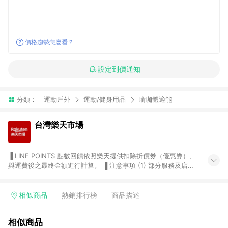
價格趨勢怎麼看？
設定到價通知
分類：
運動戶外
運動/健身用品
瑜珈體適能
台灣樂天市場
▐ LINE POINTS 點數回饋依照樂天提供扣除折價券（優惠券）、
與運費後之最終金額進行計算。 ▐ 注意事項 (1) 部分服務及店家
不符合贈點資格，購買後將不贈送 LINE POINTS 點數，亦不得使
用點數紅包，如：ezcook 美食廚房、樂天市場商家付款中心、
Smart mobile、神腦生活、JS巨盛、樂天KOBO電子書，請詳閱
相似商品
熱銷排行榜
商品描述
LINE POINTS 加碼店家清單
（https://lin.ee/1MCw7pe/rcfk）。 (2) 需透過 LINE 購物前往
相似商品
台灣樂天市場，並在同一瀏覽器於24小時內結帳，才享有 LINE