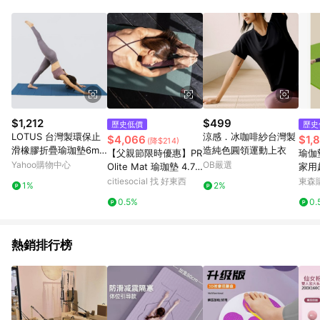
POINTS 回饋。 (3) 若購買之訂單（包含預購商品）未符合樂天
市場 45 天內完成訂單出貨及結帳，則不符合贈點資格。 (4) 如
使用APP、或中途瀏覽比價網、回饋網、Google等其他網頁、或
由網頁版(電腦版/手機版網頁)切換為App都將會造成追蹤中斷而
無法進行 LINE POINTS 回饋。 (5) LINE 購物為購物資訊整合性
平台，商品資料更新會有時間差，如顯示之商品規格、顏色、價
位、贈品與台灣樂天市場銷售網頁不符，以銷售網頁標示為準。
(6) 導購訂單已逾 365 天，根據台灣樂天回饋規定，逾期訂單將
不符合回饋資格。 (7) 若上述或其他原因，致使消費者無接收到
$1,212
$499
歷史低價
歷史
點數回饋或點數回饋有爭議，台灣樂天市場保有更改條款與法律
LOTUS 台灣製環保止
涼感．冰咖啡紗台灣製
$4,066
$1,
(降$214)
追訴之權利，活動詳情以樂天市場網站公告為準。
滑橡膠折疊瑜珈墊6mm
造純色圓領運動上衣
【父親節限時優惠】PR
瑜伽
附收納袋
Yahoo購物中心
OB嚴選
Olite Mat 瑜珈墊 4.7m
家用
m (共13色) Black
大尺
citiesocial 找 好東西
東森購
1%
2%
0.5%
0.
熱銷排行榜