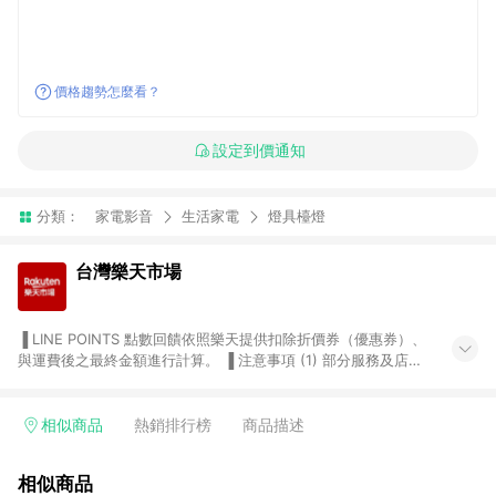
價格趨勢怎麼看？
設定到價通知
分類：
家電影音
生活家電
燈具檯燈
台灣樂天市場
▐ LINE POINTS 點數回饋依照樂天提供扣除折價券（優惠券）、
與運費後之最終金額進行計算。 ▐ 注意事項 (1) 部分服務及店家
不符合贈點資格，購買後將不贈送 LINE POINTS 點數，亦不得使
用點數紅包，如：ezcook 美食廚房、樂天市場商家付款中心、
Smart mobile、神腦生活、JS巨盛、樂天KOBO電子書，請詳閱
相似商品
熱銷排行榜
商品描述
LINE POINTS 加碼店家清單
（https://lin.ee/1MCw7pe/rcfk）。 (2) 需透過 LINE 購物前往
相似商品
台灣樂天市場，並在同一瀏覽器於24小時內結帳，才享有 LINE