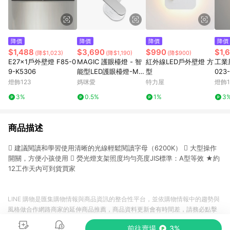
降價
降價
降價
降價
$1,488
$3,690
$990
$1,
(降$1,023)
(降$1,190)
(降$900)
E27x1戶外壁燈 F85-0
MAGIC 護眼檯燈 - 智
紅外線LED戶外壁燈 方
工業風
9-K5306
能型LED護眼檯燈-MA
型
023-
358
燈飾123
媽咪愛
特力屋
燈飾1
3%
0.5%
1%
3
商品描述
 建議閱讀和學習使用清晰的光線輕鬆閱讀字母（6200K）  大型操作
開關，方便小孩使用  熒光燈支架照度均勻亮度JIS標準：A型等效 ★約
12工作天內可到貨買家
LINE 購物是匯集購物情報與商品資訊的整合性平台，並依購物情報中的趨勢與
風格做合作網路商家的延伸商品推薦，商品資料更新會有時間差，請務必點擊
商品至各合作網路商家，確認現售價與購物條件，一切資訊以合作廠商網頁為
前往賣場
3%
準。