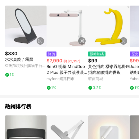
POINTS 回饋。 (3) 若購買之訂單（包含預購商品）未符合樂天
市場 45 天內完成訂單出貨及結帳，則不符合贈點資格。 (4) 如
使用APP、或中途瀏覽比價網、回饋網、Google等其他網頁、或
由網頁版(電腦版/手機版網頁)切換為App都將會造成追蹤中斷而
無法進行 LINE POINTS 回饋。 (5) LINE 購物為購物資訊整合性
平台，商品資料更新會有時間差，如顯示之商品規格、顏色、價
位、贈品與台灣樂天市場銷售網頁不符，以銷售網頁標示為準。
(6) 導購訂單已逾 365 天，根據台灣樂天回饋規定，逾期訂單將
不符合回饋資格。 (7) 若上述或其他原因，致使消費者無接收到
$880
降價
限時加碼
歷史
點數回饋或點數回饋有爭議，台灣樂天市場保有更改條款與法律
水水桌鏡 / 霧黑
$7,990
$99
$99
(降$2,397)
追訴之權利，活動詳情以樂天市場網站公告為準。
亞洲跨境設計購物平台
BenQ 明基 MindDuo
黃色掛鉤 櫻彩置地掛鉤
Jos
Pinkoi
2 Plus 親子共讀護眼檯
掛鉤塑膠掛鉤香蕉
納廚
1%
燈 坐姿偵測版貝殼白
漏勺
myfone網路門市
蝦皮商城
Yah
勺 
1%
3.2%
1
熱銷排行榜