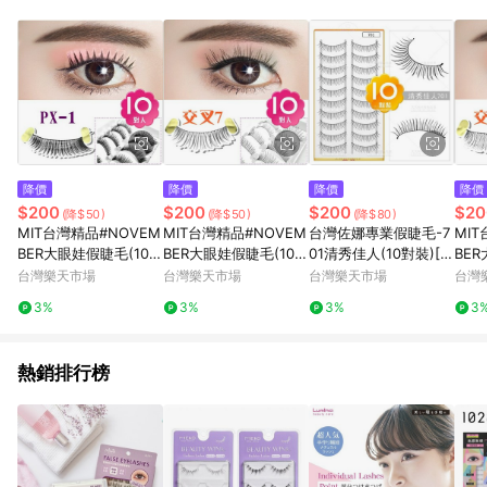
POINTS 回饋。 (3) 若購買之訂單（包含預購商品）未符合樂天
市場 45 天內完成訂單出貨及結帳，則不符合贈點資格。 (4) 如
使用APP、或中途瀏覽比價網、回饋網、Google等其他網頁、或
由網頁版(電腦版/手機版網頁)切換為App都將會造成追蹤中斷而
無法進行 LINE POINTS 回饋。 (5) LINE 購物為購物資訊整合性
平台，商品資料更新會有時間差，如顯示之商品規格、顏色、價
位、贈品與台灣樂天市場銷售網頁不符，以銷售網頁標示為準。
(6) 導購訂單已逾 365 天，根據台灣樂天回饋規定，逾期訂單將
不符合回饋資格。 (7) 若上述或其他原因，致使消費者無接收到
降價
降價
降價
降價
點數回饋或點數回饋有爭議，台灣樂天市場保有更改條款與法律
$200
$200
$200
$20
(降$50)
(降$50)
(降$80)
追訴之權利，活動詳情以樂天市場網站公告為準。
MIT台灣精品#NOVEM
MIT台灣精品#NOVEM
台灣佐娜專業假睫毛-7
MI
BER大眼娃假睫毛(10對
BER大眼娃假睫毛(10對
01清秀佳人(10對裝)[6
BE
入)--PX-1 [29311]
入)--交叉7黑 [30105]
9033]
入)-
台灣樂天市場
台灣樂天市場
台灣樂天市場
台灣
3%
3%
3%
3
熱銷排行榜