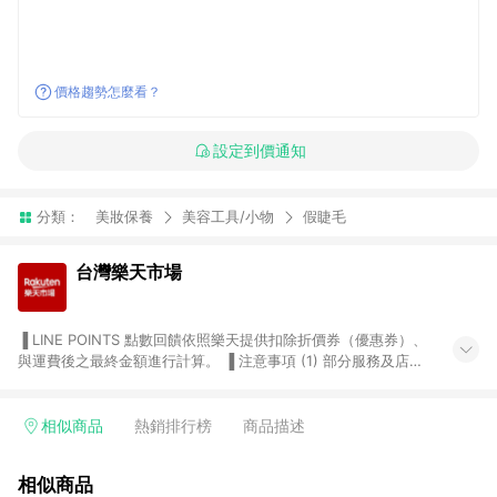
價格趨勢怎麼看？
設定到價通知
分類：
美妝保養
美容工具/小物
假睫毛
台灣樂天市場
▐ LINE POINTS 點數回饋依照樂天提供扣除折價券（優惠券）、
與運費後之最終金額進行計算。 ▐ 注意事項 (1) 部分服務及店家
不符合贈點資格，購買後將不贈送 LINE POINTS 點數，亦不得使
用點數紅包，如：ezcook 美食廚房、樂天市場商家付款中心、
Smart mobile、神腦生活、JS巨盛、樂天KOBO電子書，請詳閱
相似商品
熱銷排行榜
商品描述
LINE POINTS 加碼店家清單
（https://lin.ee/1MCw7pe/rcfk）。 (2) 需透過 LINE 購物前往
相似商品
台灣樂天市場，並在同一瀏覽器於24小時內結帳，才享有 LINE