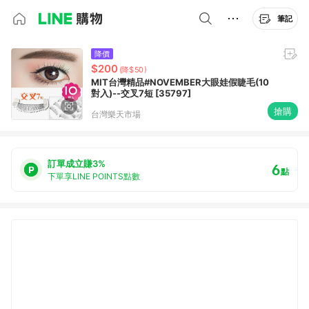
筆記
降價
$200
(降$50)
MIT台灣精品#NOVEMBER大眼娃假睫毛(10
對入)--交叉7短 [35797]
搶購
台灣樂天市場
訂單成立賺3%
6
點
下單享LINE POINTS點數