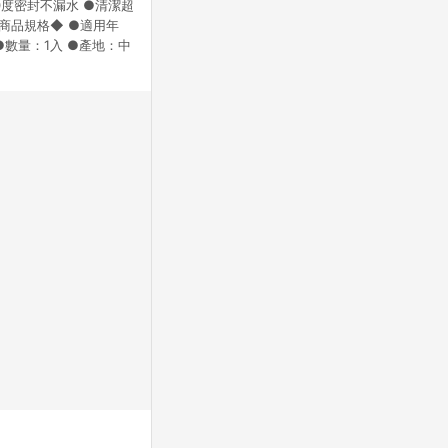
0度密封不漏水 ●清潔超
站公告為準。
◆商品規格◆ ●適用年
 ●數量：1入 ●產地：中