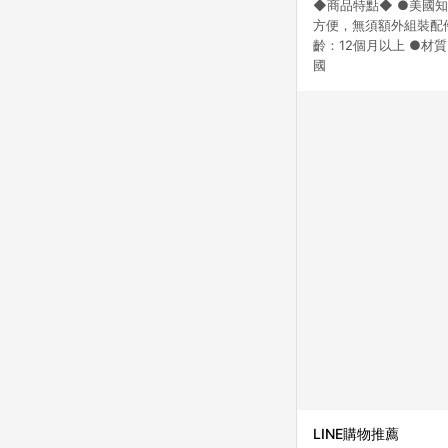
◆商品特點◆ ●美國知
點數回饋或點數回饋有
方便，無須額外組裝配件 
齡：12個月以上 ●材質：
國
LINE購物推薦