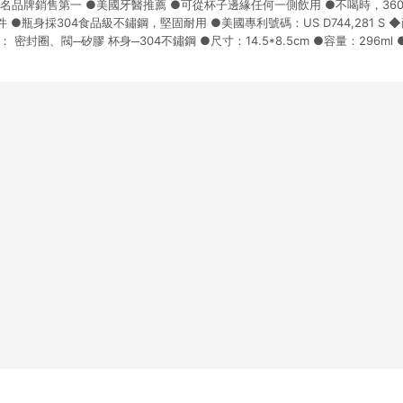
名品牌銷售第一 ●美國牙醫推薦 ●可從杯子邊緣任何一側飲用 ●不喝時，36
爭議，台灣樂天市場保有更改條款與法律追訴之權利，活動詳情以樂天市場網
●瓶身採304食品級不鏽鋼，堅固耐用 ●美國專利號碼：US D744,281 S 
 密封圈、閥─矽膠 杯身─304不鏽鋼 ●尺寸：14.5*8.5cm ●容量：296ml