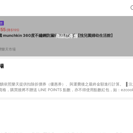
價
55
(降$195)
國 munchkin 360度不鏽鋼防漏杯296ml-綠【悅兒園婦幼生活館】
商品已停售
灣樂天市場
場
，購買後將不贈送 LINE POINTS 點數，亦不得使用點數紅包，如：ezcoo
rt mobile、神腦生活、JS巨盛、樂天KOBO電子書，請詳閱 LINE POINT
購物前往台灣樂天市場，並在同一瀏覽器於24小時內結帳，才
出貨及結帳，則不符
E POINTS 回饋。 (5) LINE 購物為購物資訊整合性平台，商品資料更新
規格、顏色、價位、贈品與台灣樂天市場銷售網頁不符，以銷售網頁標示為準。 (6) 
規定，逾期訂單將不符合回饋資格。 (7) 若上述或其他原因，致使消費者無接收到