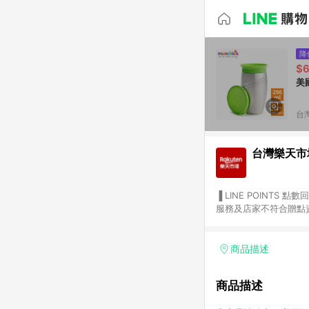
降
$6
美
台
台灣樂天市
▐ LINE POINTS 點數回饋依照樂天提供扣除折價券（優惠券）、與運費後之最終金額進行計算。 ▐ 注意事項 (1) 部分
服務及店家不符合贈點資格
天市場商家付款中心、Sma
（https://lin.ee/1MCw7pe/rcfk）。 (2) 需透過 LINE 
享有 LINE POINTS 回饋。 (3) 若購買之訂單（包含預購商品）未符合樂天市場 45 天內完成訂單
商品描述
合贈點資格。 (4) 如使用APP、或中途瀏覽比價網、回饋網、Google等其他網頁、或由網頁版(電腦版/手機版網頁)切
換為App都將會造成追蹤中斷而無法進行 LIN
商品描述
會有時間差，如顯示之商品
單已逾 365 天，根據台灣樂天回饋