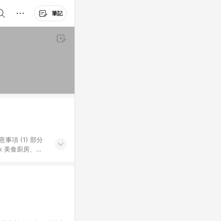
筆記
k 美食廚房、樂
S 加碼店家清單
導購訂