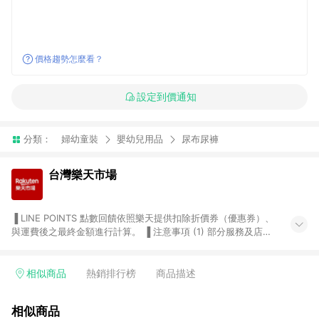
價格趨勢怎麼看？
設定到價通知
分類：
婦幼童裝
嬰幼兒用品
尿布尿褲
台灣樂天市場
▐ LINE POINTS 點數回饋依照樂天提供扣除折價券（優惠券）、
與運費後之最終金額進行計算。 ▐ 注意事項 (1) 部分服務及店家
不符合贈點資格，購買後將不贈送 LINE POINTS 點數，亦不得使
用點數紅包，如：ezcook 美食廚房、樂天市場商家付款中心、
Smart mobile、神腦生活、JS巨盛、樂天KOBO電子書，請詳閱
相似商品
熱銷排行榜
商品描述
LINE POINTS 加碼店家清單
（https://lin.ee/1MCw7pe/rcfk）。 (2) 需透過 LINE 購物前往
相似商品
台灣樂天市場，並在同一瀏覽器於24小時內結帳，才享有 LINE