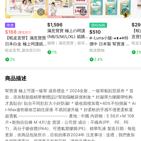
$1,596
$29
降價
限時加碼
滿意寶寶 極上の呵護
【蝦
$168
$510
(降$261)
(NB/S/M/L/XL) 箱購
意寶
【蝦皮直營】滿意寶寶
ฅ-Luna小舖-◕ᴥ◕ฅ特
(黏貼型尿布/紙尿褲/日
貼型
嬌聯｜滿意寶寶｜蘇菲｜
蝦皮
日本白金 極上呵護紙尿
價中 日本製 幫寶適 最
本白金)│嬌聯官方旗艦
日本
來復易-蝦皮官方旗艦店
褲 黏貼型/輕巧褲 極上
新包裝 黏貼 褲型 尿布
蝦皮直營_最快當日到
蝦皮購物
1%
2
店
尿布 輕巧褲 單包購 滿
紙尿褲 拉拉褲 增量 3
2%
2.4%
意寶寶極上呵護
包裝
商品描述
幫寶適 極上守護一級幫 成長禮盒 * 2024全新，一級幫黏貼型尿布 * 首
款，添加類胎脂精華整體設計幫助隔離尿便刺激 * 封漏彈力腰圍彈性夠
才真貼合! 貼合不同肚肚大小好防漏! * 吸收面積加寬+40%不怕側漏 * Ai
r-Max速乾吸收芯鎖住尿液 不易回滲升級 * 好柔軟的手感不僅更柔軟還
超透氣 -------------------------- 產地 : 中國 內容物 : S 56片+M 108
片+散熱拉拉褲 M 4片/盒 貨源：公司貨 成分：不織布(PP、 PE、PE
T)、高分子吸收體(PAA)、可透氣塑膠膜(PE)、精華乳液 製造日期 : 每批
更新，依商品包裝所示，目前的庫存2024年 注意事項 : 送禮，我們會加