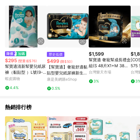
POINTS 回饋。 (3) 若購買之訂單（包含預購商品）未符合樂天
市場 45 天內完成訂單出貨及結帳，則不符合贈點資格。 (4) 如
使用APP、或中途瀏覽比價網、回饋網、Google等其他網頁、或
由網頁版(電腦版/手機版網頁)切換為App都將會造成追蹤中斷而
無法進行 LINE POINTS 回饋。 (5) LINE 購物為購物資訊整合性
平台，商品資料更新會有時間差，如顯示之商品規格、顏色、價
位、贈品與台灣樂天市場銷售網頁不符，以銷售網頁標示為準。
(6) 導購訂單已逾 365 天，根據台灣樂天回饋規定，逾期訂單將
不符合回饋資格。 (7) 若上述或其他原因，致使消費者無接收到
$1,599
$1,
歷史低價
點數回饋或點數回饋有爭議，台灣樂天市場保有更改條款與法律
幫寶適 奢寵幫成長禮盒
[CO
$295
$499
(雙重省$76)
(降$50)
追訴之權利，活動詳情以樂天市場網站公告為準。
組(S 48片X1+M 38片
575
幫寶適清新幫嬰兒紙尿
【幫寶適】奢寵舒適黏
X2) 彌月送禮★衛立兒
熱拉拉
褲（黏貼型 ）L號(9-1
台灣樂天市場
台灣
貼型嬰兒紙尿褲新生兒
生活館★
4公斤)46片
蝦皮購物
54片
康是美網購eShop
3%
3
4.4%
0.5%
熱銷排行榜