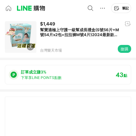
筆記
$1,449
幫寶適極上守護一級幫成長禮盒(S號56片+M
號54片x2包+拉拉褲M號4片)2024最新款，
黏貼型紙尿褲、尿布，送禮首選
搶購
台灣樂天市場
訂單成立賺3%
43
點
下單享LINE POINTS點數