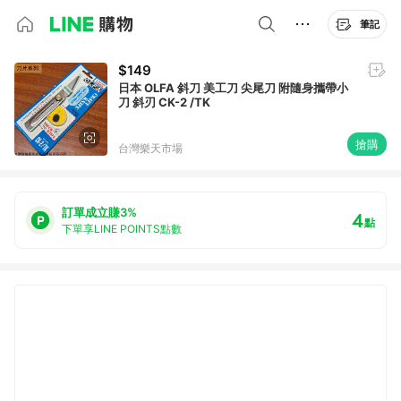
筆記
$149
日本 OLFA 斜刀 美工刀 尖尾刀 附隨身攜帶小
刀 斜刃 CK-2 /TK
搶購
台灣樂天市場
訂單成立賺3%
4
點
下單享LINE POINTS點數