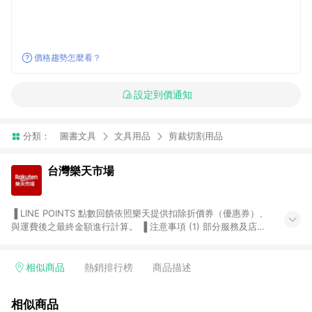
價格趨勢怎麼看？
設定到價通知
分類：
圖書文具
文具用品
剪裁切割用品
台灣樂天市場
▐ LINE POINTS 點數回饋依照樂天提供扣除折價券（優惠券）、
與運費後之最終金額進行計算。 ▐ 注意事項 (1) 部分服務及店家
不符合贈點資格，購買後將不贈送 LINE POINTS 點數，亦不得使
用點數紅包，如：ezcook 美食廚房、樂天市場商家付款中心、
Smart mobile、神腦生活、JS巨盛、樂天KOBO電子書，請詳閱
相似商品
熱銷排行榜
商品描述
LINE POINTS 加碼店家清單
（https://lin.ee/1MCw7pe/rcfk）。 (2) 需透過 LINE 購物前往
相似商品
台灣樂天市場，並在同一瀏覽器於24小時內結帳，才享有 LINE