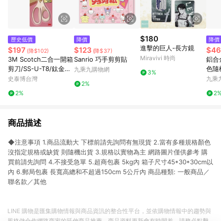
$180
歷史低價
降價
降價
進擊的巨人-長方鏡
$197
$123
$46
(降$102)
(降$37)
Miravivi 時尚
3M Scotch二合一開箱
Sanrio 巧手剪剪貼
鋁合金
剪刀/SS-U-T8/鈦金屬/
色隨
九乘九購物網
3%
8吋
史泰博台灣
九乘
2%
2%
2
商品描述
◆注意事項 1.商品流動大 下標前請先詢問有無現貨 2.當有多種規格顏色
沒指定規格或缺貨 則隨機出貨 3.規格以實物為主 網路圖片僅供參考 購
買前請先詢問 4.不接受急單 5.超商包裹 5kg內 箱子尺寸45*30*30cm以
內 6.郵局包裹 長寬高總和不超過150cm 5公斤內 商品種類: 一般商品／
聯名款／其他
LINE 購物是匯集購物情報與商品資訊的整合性平台，並依購物情報中的趨勢與
風格做合作網路商家的延伸商品推薦，商品資料更新會有時間差，請務必點擊