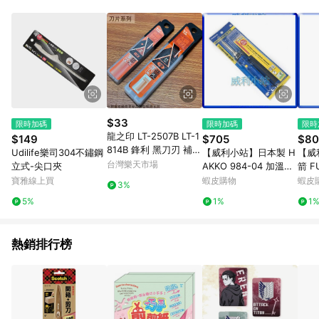
POINTS 回饋。 (3) 若購買之訂單（包含預購商品）未符合樂天
市場 45 天內完成訂單出貨及結帳，則不符合贈點資格。 (4) 如
使用APP、或中途瀏覽比價網、回饋網、Google等其他網頁、或
由網頁版(電腦版/手機版網頁)切換為App都將會造成追蹤中斷而
無法進行 LINE POINTS 回饋。 (5) LINE 購物為購物資訊整合性
平台，商品資料更新會有時間差，如顯示之商品規格、顏色、價
位、贈品與台灣樂天市場銷售網頁不符，以銷售網頁標示為準。
(6) 導購訂單已逾 365 天，根據台灣樂天回饋規定，逾期訂單將
不符合回饋資格。 (7) 若上述或其他原因，致使消費者無接收到
$33
限時加碼
限時加碼
限時
點數回饋或點數回饋有爭議，台灣樂天市場保有更改條款與法律
龍之印 LT-2507B LT-1
$149
$705
$80
追訴之權利，活動詳情以樂天市場網站公告為準。
814B 鋒利 黑刀刃 補充
Udilife樂司304不鏽鋼
【威利小站】日本製 H
【威
盒 十片 SK5 黑色 美工
台灣樂天市場
立式-尖口夾
AKKO 984-04 加溫型
箭 F
刀片 美工刀 替刃 黑刃
陶瓷恆溫烙鐵附蓋130
0 極
寶雅線上買
蝦皮購物
蝦皮
3%
W 筆型烙鐵 二段式升
嘴鉗
5%
1%
1
溫烙鐵 焊接NO.984
熱銷排行榜