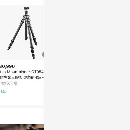
站公告為準。
30,990
降價
降價
itzo Mountaineer GT0542 碳
$1,758
$902
(降$439)
(降$225
維專業三腳架 0號腳 4節 公司
維特利3010單反三腳架支架卡扣
云騰680便攜
 ◎相機專家◎
灣樂天市場
式鋁合金球形云臺相機攝影攝像
單數碼相機手
通用
東森購物 ETMall
東森購物 ETMa
3%
0.5%
0.5%