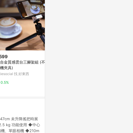
599
$980
限時加碼
合金質感雲台三腳架組 (不含
美極品【輕穩快開相機腳架】 萬
$369
機夾具)
用腳架 輕量三腳架 手機相機兩用
新竹出貨📷
itiesocial 找 好東西
亞洲跨境設計購物平台 Pinkoi
式腳架 收納5
鉤 手機三腳架
蝦皮購物
0.5%
1%
架 望遠鏡腳架
4%
 147cm 未升降搖把時展
.5 kg 功能使用 ◆中心
機、單眼相機 ◆210m