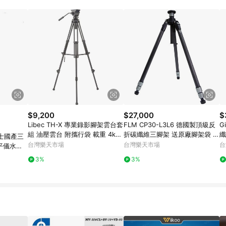
規定，逾期訂單將不符合回饋資格。 (7) 若上述或其他原因，致使消費者無接收到
爭議，台灣樂天市場保有更改條款與法律追訴之權利，活動詳情以樂天市場網
$9,200
$27,000
$
Libec TH-X 專業錄影腳架雲台套
FLM CP30-L3L6 德國製頂級反
G
組 油壓雲台 附攜行袋 載重 4kg
折碳纖維三腳架 送原廠腳架袋 公
纖
士國產三
公司貨 ◎相機專家◎
司貨 ◎相機專家◎
貨
台灣樂天市場
台灣樂天市場
台
平儀水平
3%
3%