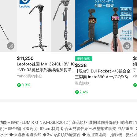
$11,250
$
限時加碼
Leofoto徠圖 MV-324CL+BV-10
鋁
$238
+VD-03魔杖系列碳纖維加長單
手
【現貨】DJI Pocket 4/3鋁合金
腳架+油壓雲台(彩宣總代理)
Yahoo購物中心
c
三腳架 Insta360 Ace/GO/X5/G
opro手持支架 運動相機配件
蝦皮購物
0.3%
2.4%
多功能三腳架 (LUMIX G NVJ-DSLR2012 ) 商品規格 展開連同升降使用總高度:
收納(三腳全縮)可攜高度: 62cm 材質:鋁合金雙管伸縮三段壓扣式腳架 成品重量: 2
水平 ◆快速板迅速拆卸 ◆3way多項功能雲台 ◆適用望遠鏡、攝影機、數位相