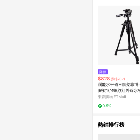
單已逾 365 天，根據台灣樂天回饋
點數回饋或點數回饋有
降價
$828
(降$207)
潤能水平儀三腳架非博
腳架1\/4螺紋紅外線水
儀通
東森購物 ETMall
0.5%
熱銷排行榜