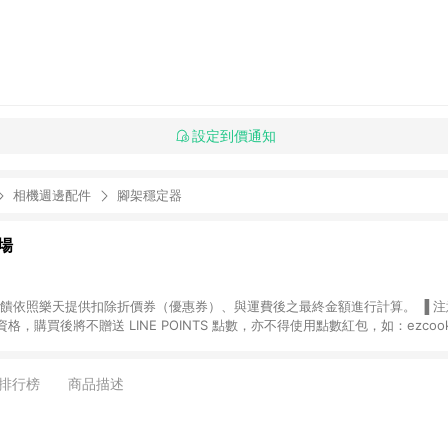
設定到價通知
相機週邊配件
腳架穩定器
場
，購買後將不贈送 LINE POINTS 點數，亦不得使用點數紅包，如：ezcoo
rt mobile、神腦生活、JS巨盛、樂天KOBO電子書，請詳閱 LINE POINT
購物前往台灣樂天市場，並在同一瀏覽器於24小時內結帳，才
出貨及結帳，則不符
排行榜
商品描述
E POINTS 回饋。 (5) LINE 購物為購物資訊整合性平台，商品資料更新
規格、顏色、價位、贈品與台灣樂天市場銷售網頁不符，以銷售網頁標示為準。 (6) 