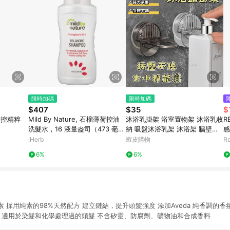
限時加碼
限時加碼
$407
$35
$
潤時控精粹
Mild By Nature, 石榴薄荷控油
沐浴乳掛架 浴室置物架 沐浴乳收
R
洗髮水，16 液量盎司（473 毫
納 吸盤沐浴乳架 沐浴架 牆壁置
感
升）
物架 洗髮精架 沐浴乳掛勾 浴室
iHerb
蝦皮購物
R
置物架 瓶口架
6%
6%
 採用純素的98%天然配方 建立鏈結，提升頭髮強度 添加Aveda 純香調的香
質 適用於染髮和化學處理過的頭髮 不含矽靈、防腐劑、礦物油和合成香料