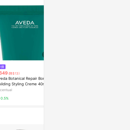
站公告為準。
$1,870
$819
降價
AVEDA 花植結構重鍵護髮乳 150
AVEDA 花植
649
(降$13)
ml
3(正統公司貨
veda Botanical Repair Bond-
Yahoo購物中心
Yahoo購物中
ilding Styling Creme 40ml
centual
1%
1%
0.5%