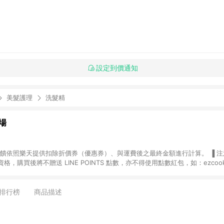
設定到價通知
美髮護理
洗髮精
場
，購買後將不贈送 LINE POINTS 點數，亦不得使用點數紅包，如：ezcoo
rt mobile、神腦生活、JS巨盛、樂天KOBO電子書，請詳閱 LINE POINT
購物前往台灣樂天市場，並在同一瀏覽器於24小時內結帳，才
出貨及結帳，則不符
排行榜
商品描述
E POINTS 回饋。 (5) LINE 購物為購物資訊整合性平台，商品資料更新
規格、顏色、價位、贈品與台灣樂天市場銷售網頁不符，以銷售網頁標示為準。 (6) 