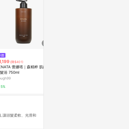
$1,500
降價
歷史低價
薰衣草洗髮露500mL-活力亮澤
1,199
$179
(降$401)
(降$40)
阿原YUAN
ENATA 蕾娜塔｜森精粹 肌能水
[家速配]多
髮浴 750ml
萬家福線上購
5%
ough99
1%
5%
氛 讓頭髮柔軟、光滑和