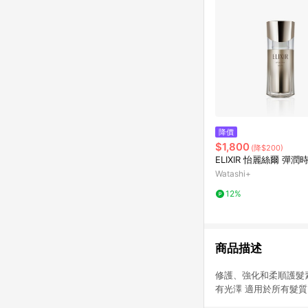
降價
$1,800
(降$200)
ELIXIR 怡麗絲爾 彈
Watashi+
12%
商品描述
修護、強化和柔順護髮素
有光澤 適用於所有髮