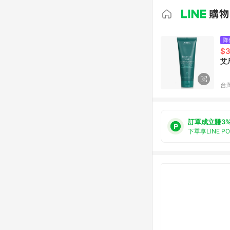
降
$
艾凡
台
訂單成立賺3
下單享LINE P