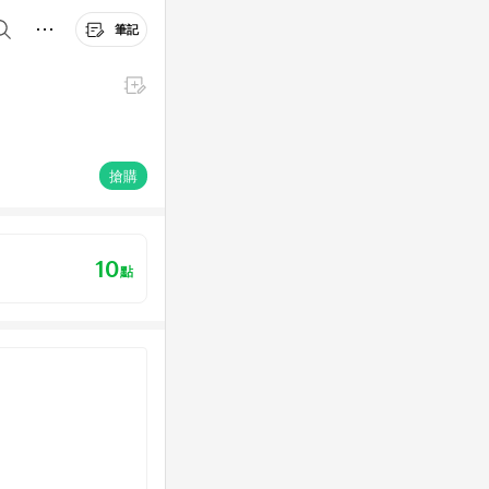
筆記
搶購
10
點