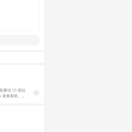
k 美食廚房、樂
S 加碼店家清單
導購訂