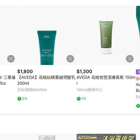
規定，逾期訂單將不符合回饋資格。 (7) 若上述或其他原因，致使消費者無接收到
爭議，台灣樂天市場保有更改條款與法律追訴之權利，活動詳情以樂天市場網
$1,800
$1,300
air 三重修
【AVEDA】花植結構重鍵潤髮乳
AVEDA 花植智慧潔膚慕斯 150m
$
7oz
200ml
l
A
京站i購物Qonline
Yahoo購物中心
Bu
Es
3%
1%