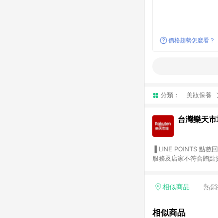
價格趨勢怎麼看？
分類：
美妝保養
台灣樂天市
▐ LINE POINTS 點數回饋依照樂天提供扣除折價券（優惠券）、與運費後之最終金額進行計算。 ▐ 注意事項 (1) 部分
服務及店家不符合贈點資格
天市場商家付款中心、Sma
（https://lin.ee/1MCw7pe/rcfk）。 (2) 需透過 LINE 
享有 LINE POINTS 回饋。 (3) 若購買之訂單（包含預購商品）未符合樂天市場 45 天內完成訂單
相似商品
熱銷
合贈點資格。 (4) 如使用APP、或中途瀏覽比價網、回饋網、Google等其他網頁、或由網頁版(電腦版/手機版網頁)切
換為App都將會造成追蹤中斷而無法進行 LIN
相似商品
會有時間差，如顯示之商品