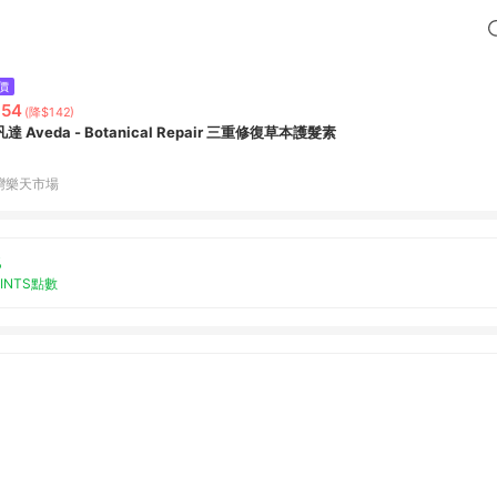
價
354
(降$142)
達 Aveda - Botanical Repair 三重修復草本護髮素
灣樂天市場
%
OINTS點數