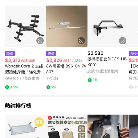
POINTS 回饋。 (3) 若購買之訂單（包含預購商品）未符合樂天
市場 45 天內完成訂單出貨及結帳，則不符合贈點資格。 (4) 如
使用APP、或中途瀏覽比價網、回饋網、Google等其他網頁、或
由網頁版(電腦版/手機版網頁)切換為App都將會造成追蹤中斷而
無法進行 LINE POINTS 回饋。 (5) LINE 購物為購物資訊整合性
平台，商品資料更新會有時間差，如顯示之商品規格、顏色、價
位、贈品與台灣樂天市場銷售網頁不符，以銷售網頁標示為準。
(6) 導購訂單已逾 365 天，根據台灣樂天回饋規定，逾期訂單將
不符合回饋資格。 (7) 若上述或其他原因，致使消費者無接收到
$2,580
降價
降價
歷史
點數回饋或點數回饋有爭議，台灣樂天市場保有更改條款與法律
扳機提把套件DES-HB
$3,312
$2,826
$31
(降$368)
(降$14,134)
追訴之權利，活動詳情以樂天市場網站公告為準。
K001
Wonder Core 2 全能
8W照圖燈 B96-64-74
【Ei
忠欣 欣生活購物網
塑體健身機「強化升級
807
剪刀-
版」-限量暗黑色 全能
citiesocial 找 好東西
YP燈飾
特力
3%
塑體健身機「強化升級
0.5%
5%
0
版-暗黑色」
熱銷排行榜