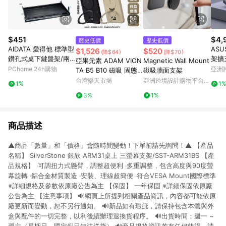
$451
$4,
歷史低價
歷史低價
AIDATA 愛得他 標準型
ASU
$1,526
$520
(降$64)
(降$70)
鑽孔式桌下鍵盤架/兩
架擴充
亞果元素 ADAM VION
Magnetic Wall Mount
色可選 KB003
PChome 24h購物
亞洲
TA B5 B10 磁吸 固態
磁吸牆面支架
Pinko
式 電芯 旋轉 支架 行動
台灣樂天市場
亞洲跨境設計購物平台
1%
1
電源
Pinkoi
3%
1%
商品描述
▲商品「數量」和「價格」會隨時間變動！下單前請先詢問！▲ 【產品
名稱】 SilverStone 銀欣 ARM31桌上 三螢幕支架/SST-ARM31BS 【產
品規格】 ‧可調扭力式懸臂，調整超便利 ‧多重調整，包含高度與90度螢
幕旋轉 ‧鋁合金材質製造 ‧安裝、理線超簡便 ‧符合VESA Mount國際標準
※詳細規格及參數依原廠公告為主 【保固】 一年保固 ※詳細保固依原廠
公告為主 【注意事項】 🔊網頁上所提到相關產品資訊，內容都可能依原
廠更新而變動，恕不另行通知。 🔊新品如有瑕疵，請保持包含本體與外
盒與配件的一切完整，以利後續辦理退換貨程序。 🔊出貨時間：週一 ~