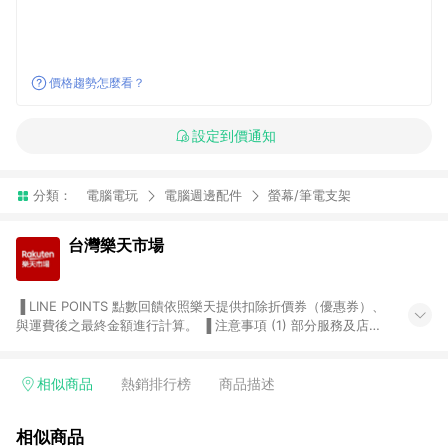
價格趨勢怎麼看？
設定到價通知
分類：
電腦電玩
電腦週邊配件
螢幕/筆電支架
台灣樂天市場
▐ LINE POINTS 點數回饋依照樂天提供扣除折價券（優惠券）、
與運費後之最終金額進行計算。 ▐ 注意事項 (1) 部分服務及店家
不符合贈點資格，購買後將不贈送 LINE POINTS 點數，亦不得使
用點數紅包，如：ezcook 美食廚房、樂天市場商家付款中心、
Smart mobile、神腦生活、JS巨盛、樂天KOBO電子書，請詳閱
相似商品
熱銷排行榜
商品描述
LINE POINTS 加碼店家清單
（https://lin.ee/1MCw7pe/rcfk）。 (2) 需透過 LINE 購物前往
相似商品
台灣樂天市場，並在同一瀏覽器於24小時內結帳，才享有 LINE