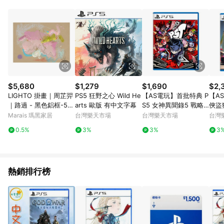
POINTS 回饋。 (3) 若購買之訂單（包含預購商品）未符合樂天
市場 45 天內完成訂單出貨及結帳，則不符合贈點資格。 (4) 如
使用APP、或中途瀏覽比價網、回饋網、Google等其他網頁、或
由網頁版(電腦版/手機版網頁)切換為App都將會造成追蹤中斷而
無法進行 LINE POINTS 回饋。 (5) LINE 購物為購物資訊整合性
平台，商品資料更新會有時間差，如顯示之商品規格、顏色、價
位、贈品與台灣樂天市場銷售網頁不符，以銷售網頁標示為準。
(6) 導購訂單已逾 365 天，根據台灣樂天回饋規定，逾期訂單將
不符合回饋資格。 (7) 若上述或其他原因，致使消費者無接收到
$5,680
$1,279
$1,690
$2,
點數回饋或點數回饋有爭議，台灣樂天市場保有更改條款與法律
LIGHTO 掛畫｜周芷羿
PS5 狂野之心 Wild He
【AS電玩】首批特典 P
【AS
追訴之權利，活動詳情以樂天市場網站公告為準。
｜路過 - 黑色鋁框-50
arts 歐版 有中文字幕
S5 女神異聞錄5 戰略
俠盜獵
x 70 cm
版 中文版
TA 
Marais 瑪黑家居
台灣樂天市場
台灣樂天市場
台灣
0.5%
3%
3%
3
熱銷排行榜