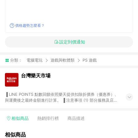
價格趨勢怎麼看？
設定到價通知
分類：
電腦電玩
遊戲與軟體類
PS 遊戲
台灣樂天市場
▐ LINE POINTS 點數回饋依照樂天提供扣除折價券（優惠券）、
與運費後之最終金額進行計算。 ▐ 注意事項 (1) 部分服務及店家
不符合贈點資格，購買後將不贈送 LINE POINTS 點數，亦不得使
用點數紅包，如：ezcook 美食廚房、樂天市場商家付款中心、
Smart mobile、神腦生活、JS巨盛、樂天KOBO電子書，請詳閱
相似商品
熱銷排行榜
商品描述
LINE POINTS 加碼店家清單
（https://lin.ee/1MCw7pe/rcfk）。 (2) 需透過 LINE 購物前往
相似商品
台灣樂天市場，並在同一瀏覽器於24小時內結帳，才享有 LINE