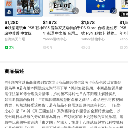
$1,280
$1,673
$1,578
$1,
●秋葉電玩● PS5 戰神
PS5 冒險家艾略特的千
PS Store 台帳 數位序
PS
諸神黃昏 中文版
年奇譚 中文版 台灣公
號 PSN 點數卡 禮物卡
年奇
司貨
1500
+隨
台灣樂天市場
Yahoo購物中心
Yahoo購物中心
Yah
3%
0%
0%
0
商品描述
#特典內容以廠商實際到貨為準 #商品圖片僅供參考 #商品包裝以實際到
貨為準 #若有版本問題請先詢問再下單 *拆封無鑑賞期。本商品性質具備
消保法第19條合理例外情事，拆封後不得於七日內不附理由解除契約，
如欲退貨請勿拆封！ *遊戲軟體屬智慧財產權之商品，產品經拆封後視同
購買，恕無法接受退換貨，若有新品不良需送回原供應商判定。 《狂野
之心》是 EA 與《真‧三國無雙》系列團隊合作開發的全新狩獵遊戲，以
受封建日本啟發的奇幻世界為舞台，帶領玩家踏上史詩般的冒險旅程。遊
戲中玩家將扮演造訪「東之國」的獵人，施展十八般武藝與古代科技獵殺