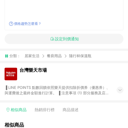
價格趨勢怎麼看？
設定到價通知
分類：
居家生活
餐廚用品
隨行杯保溫瓶
台灣樂天市場
▐ LINE POINTS 點數回饋依照樂天提供扣除折價券（優惠券）、
與運費後之最終金額進行計算。 ▐ 注意事項 (1) 部分服務及店家
不符合贈點資格，購買後將不贈送 LINE POINTS 點數，亦不得使
用點數紅包，如：ezcook 美食廚房、樂天市場商家付款中心、
Smart mobile、神腦生活、JS巨盛、樂天KOBO電子書，請詳閱
相似商品
熱銷排行榜
商品描述
LINE POINTS 加碼店家清單
（https://lin.ee/1MCw7pe/rcfk）。 (2) 需透過 LINE 購物前往
相似商品
台灣樂天市場，並在同一瀏覽器於24小時內結帳，才享有 LINE