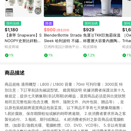
限時加碼
降價
限時加碼
限時
$1,180
$900
$929
$1,
(降$299)
【康寧 Snapware】S
BlenderBottle Strada
免運🥇TKK巨無霸保溫
［Ow
NOOPY史努比鋅動輕
Sleek 哈利波特 不鏽鋼
杯覆層大容量內膽陶瓷
Tri
瓷大容量不鏽鋼手提保
保冰保溫隨行杯
杯子水杯新款冰霸杯吸
保溫
蝦皮商城
亞洲跨境設計購物平台
蝦皮購物
蝦皮
溫杯/雙飲杯800ml/61
管大容量陶瓷保溫瓶 冰
杯
Pinkoi
1%
1%
7.2%
1
0ml
霸杯陶瓷咖啡杯隨行手
提直飲環保飲料杯
商品描述
商品規格 適用機型：L800 / L1800 容量：70ml 可列印量：3000頁 特
別注意：下訂單前請先確認型號。 鑑賞期說明 依據消費者保護法第十九
條規定，提供七天猶豫期(非試用期)的權益，退貨商品必須是與出貨狀態
相符且完整包裝(包含主機、附件、隨附文件、內外包裝、贈品等），並
以原包裝紙箱將退貨商品包裝妥當。 以下商品不享有七天猶豫期服務：
1.易於腐敗、保存期限較短或解約時即將逾期。 2.依消費者要求所為之客
製化給付。 3.報紙、期刊或雜誌。 4.經消費者拆封之影音商品或電腦軟
體。(如影音/遊戲光碟、電腦軟體、CD、DVD、VCD等)。 5.非以有形媒