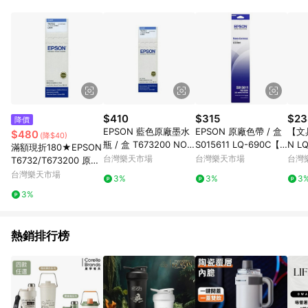
POINTS 回饋。 (3) 若購買之訂單（包含預購商品）未符合樂天
市場 45 天內完成訂單出貨及結帳，則不符合贈點資格。 (4) 如
使用APP、或中途瀏覽比價網、回饋網、Google等其他網頁、或
由網頁版(電腦版/手機版網頁)切換為App都將會造成追蹤中斷而
無法進行 LINE POINTS 回饋。 (5) LINE 購物為購物資訊整合性
平台，商品資料更新會有時間差，如顯示之商品規格、顏色、價
位、贈品與台灣樂天市場銷售網頁不符，以銷售網頁標示為準。
(6) 導購訂單已逾 365 天，根據台灣樂天回饋規定，逾期訂單將
不符合回饋資格。 (7) 若上述或其他原因，致使消費者無接收到
$410
$315
$23
降價
點數回饋或點數回饋有爭議，台灣樂天市場保有更改條款與法律
EPSON 藍色原廠墨水
EPSON 原廠色帶 / 盒
【文
$480
(降$40)
追訴之權利，活動詳情以樂天市場網站公告為準。
瓶 / 盒 T673200 NO.6
S015611 LQ-690C【A
N L
滿額現折180★EPSON
73｜領券最高折$220
PP滿額下單10%點數
754
台灣樂天市場
台灣樂天市場
台灣
T6732/T673200 原廠
(單一帳號最高1500
P滿
藍色墨水 適用 L800/L
台灣樂天市場
3%
3%
3
點)】8/31止
一帳
805/L1800
3%
7/3
熱銷排行榜