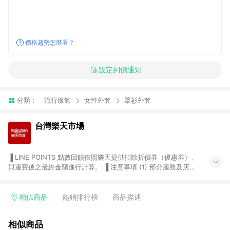
價格趨勢怎麼看？
設定到價通知
分類：
流行服飾
女性外套
罩衫外套
台灣樂天市場
▐ LINE POINTS 點數回饋依照樂天提供扣除折價券（優惠券）、
與運費後之最終金額進行計算。 ▐ 注意事項 (1) 部分服務及店家
不符合贈點資格，購買後將不贈送 LINE POINTS 點數，亦不得使
用點數紅包，如：ezcook 美食廚房、樂天市場商家付款中心、
Smart mobile、神腦生活、JS巨盛、樂天KOBO電子書，請詳閱
相似商品
熱銷排行榜
商品描述
LINE POINTS 加碼店家清單
（https://lin.ee/1MCw7pe/rcfk）。 (2) 需透過 LINE 購物前往
相似商品
台灣樂天市場，並在同一瀏覽器於24小時內結帳，才享有 LINE