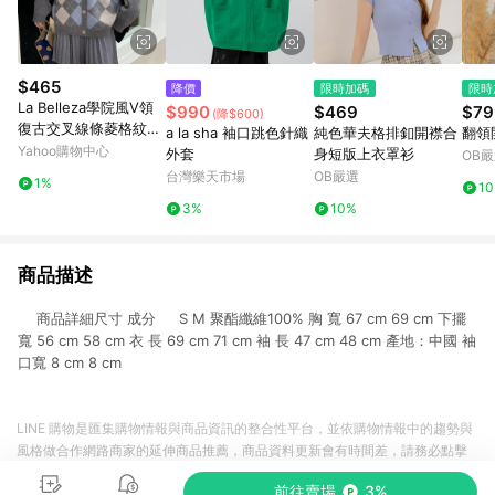
$465
降價
限時加碼
限時
La Belleza學院風V領
$990
$469
$79
(降$600)
復古交叉線條菱格紋撞
a la sha 袖口跳色針織
純色華夫格排釦開襟合
翻領
色排釦厚針織毛衣外套
Yahoo購物中心
外套
身短版上衣罩衫
OB
台灣樂天市場
OB嚴選
1%
1
3%
10%
商品描述
商品詳細尺寸 成分 S M 聚酯纖維100% 胸 寬 67 cm 69 cm 下擺
寬 56 cm 58 cm 衣 長 69 cm 71 cm 袖 長 47 cm 48 cm 產地：中國 袖
口寬 8 cm 8 cm
LINE 購物是匯集購物情報與商品資訊的整合性平台，並依購物情報中的趨勢與
風格做合作網路商家的延伸商品推薦，商品資料更新會有時間差，請務必點擊
商品至各合作網路商家，確認現售價與購物條件，一切資訊以合作廠商網頁為
前往賣場
3%
準。