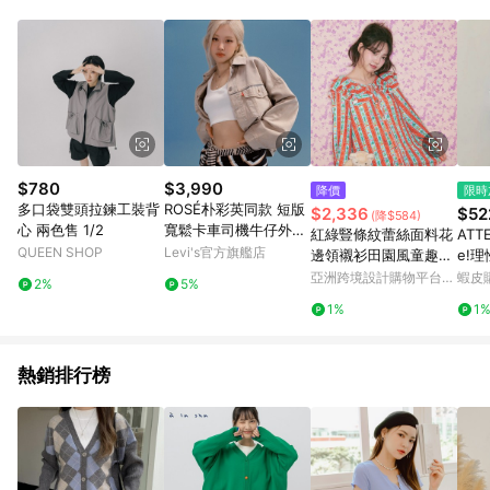
POINTS 回饋。 (3) 若購買之訂單（包含預購商品）未符合樂天
市場 45 天內完成訂單出貨及結帳，則不符合贈點資格。 (4) 如
使用APP、或中途瀏覽比價網、回饋網、Google等其他網頁、或
由網頁版(電腦版/手機版網頁)切換為App都將會造成追蹤中斷而
無法進行 LINE POINTS 回饋。 (5) LINE 購物為購物資訊整合性
平台，商品資料更新會有時間差，如顯示之商品規格、顏色、價
位、贈品與台灣樂天市場銷售網頁不符，以銷售網頁標示為準。
(6) 導購訂單已逾 365 天，根據台灣樂天回饋規定，逾期訂單將
不符合回饋資格。 (7) 若上述或其他原因，致使消費者無接收到
$780
$3,990
降價
限時
點數回饋或點數回饋有爭議，台灣樂天市場保有更改條款與法律
多口袋雙頭拉鍊工裝背
ROSÉ朴彩英同款 短版
$2,336
$52
(降$584)
追訴之權利，活動詳情以樂天市場網站公告為準。
心 兩色售 1/2
寬鬆卡車司機牛仔外套
紅綠豎條紋蕾絲面料花
ATTE
人氣新品
QUEEN SHOP
Levi's官方旗艦店
邊領襯衫田園風童趣復
e!
古
衫
亞洲跨境設計購物平台
蝦皮
2%
5%
Pinkoi
1%
1
熱銷排行榜