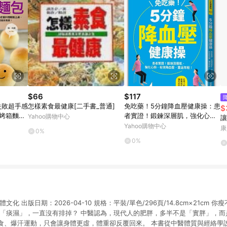
$66
$117
失敗超手感
怎樣素食最健康[二手書_普通]
免吃藥！5分鐘降血壓健康操：患
$
的烤箱麵包
者實證！鍛鍊深層肌，強化心
Yahoo購物中心
讓
[二手書_
肺，有效降血壓、重返[二手書_
Yahoo購物中心
康
0%
良好]
0%
化 出版日期：2026-04-10 規格：平裝/單色/296頁/14.8cm×21cm
的「痰濕」，一直沒有排掉？ 中醫認為，現代人的肥胖，多半不是「實胖」，
食、爆汗運動，只會讓身體更虛，體重卻反覆回來。 本書從中醫體質與經絡學