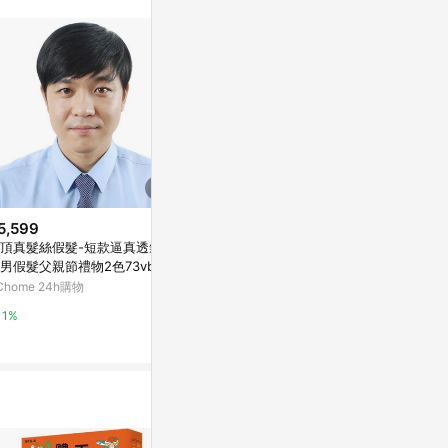
站公告為準。
5,599
$24,354
限時加碼
頂真髮絲假髮-短款逼真透氣成
【品祥云紗】
$799
男假髮父親節禮物2色73vb2
水波紋山羊絨
短直髮假髮 波波頭假髮 假髮 顯
巴黎精品】
Chome 24h購物
亞洲跨境設計購物
年輕媽媽假髮 全頭套假髮 女 短
直髮 仿真髮絲波波頭修顏自然顯
蝦皮購物
1%
1%
年輕中老年媽媽圓臉假髮
4.4%