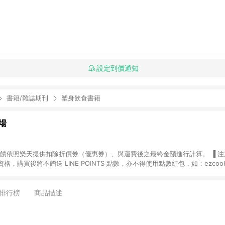
設定到價通知
書籍/雜誌期刊
塑身飲食書籍
場
，購買後將不贈送 LINE POINTS 點數，亦不得使用點數紅包，如：ezcoo
rt mobile、神腦生活、JS巨盛、樂天KOBO電子書，請詳閱 LINE POINT
購物前往台灣樂天市場，並在同一瀏覽器於24小時內結帳，才
出貨及結帳，則不符
排行榜
商品描述
E POINTS 回饋。 (5) LINE 購物為購物資訊整合性平台，商品資料更新
規格、顏色、價位、贈品與台灣樂天市場銷售網頁不符，以銷售網頁標示為準。 (6) 