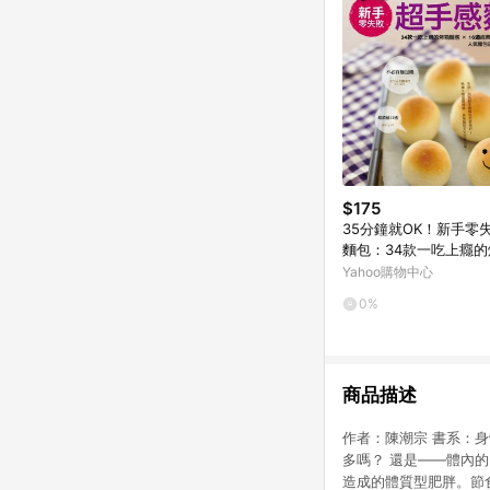
$175
35分鐘就OK！新手零
麵包：34款一吃上癮
× 16道經典佐餐料理輕
Yahoo購物中心
良好]
0%
商品描述
作者：陳潮宗 書系：身體文
多嗎？ 還是——體內
造成的體質型肥胖。節