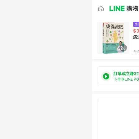
降
$
痰
台
訂單成立賺3
下單享LINE P