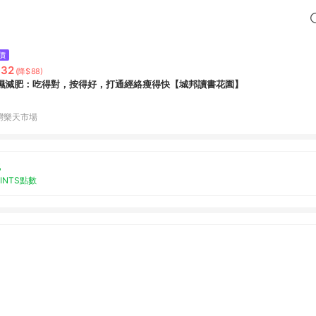
價
332
(降$88)
濕減肥：吃得對，按得好，打通經絡瘦得快【城邦讀書花園】
灣樂天市場
%
OINTS點數