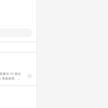
k 美食廚房、樂
S 加碼店家清單
導購訂