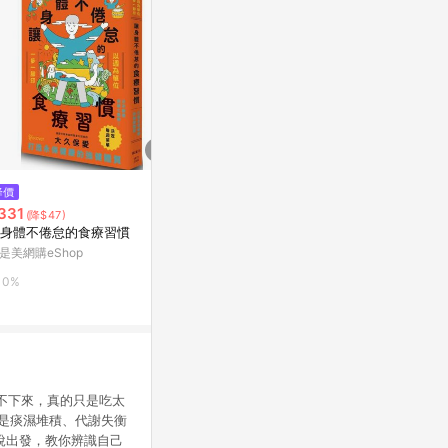
$271
$232
降價
不節食的美好生活提案：直覺飲
新谷弘實的酵
331
(降$47)
食再升級！打破節食的惡性循
普通]
身體不倦怠的食療習慣
環，吃出身心平衡的健[二手書_
Yahoo購物中心
Yahoo購物中
是美網購eShop
良好]
0%
0%
0%
 你瘦不下來，真的只是吃太
而是痰濕堆積、代謝失衡
說出發，教你辨識自己