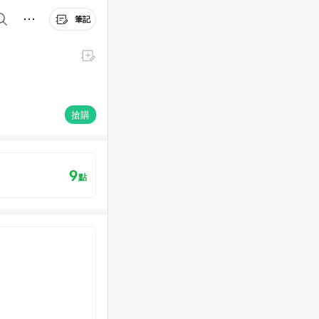
筆記
搶購
9
點