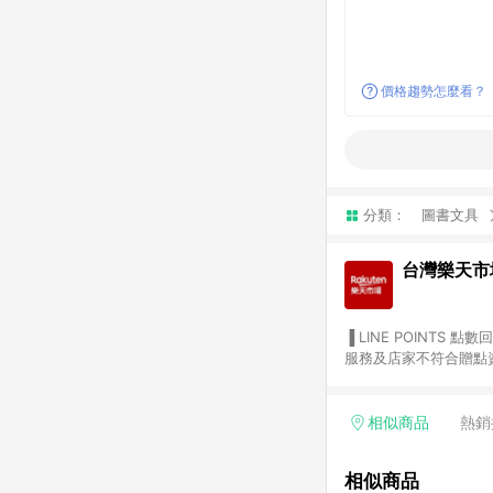
價格趨勢怎麼看？
分類：
圖書文具
台灣樂天市
▐ LINE POINTS 點數回饋依照樂天提供扣除折價券（優惠券）、與運費後之最終金額進行計算。 ▐ 注意事項 (1) 部分
服務及店家不符合贈點資格
天市場商家付款中心、Sma
（https://lin.ee/1MCw7pe/rcfk）。 (2) 需透過 LINE 
享有 LINE POINTS 回饋。 (3) 若購買之訂單（包含預購商品）未符合樂天市場 45 天內完成訂單
相似商品
熱銷
合贈點資格。 (4) 如使用APP、或中途瀏覽比價網、回饋網、Google等其他網頁、或由網頁版(電腦版/手機版網頁)切
換為App都將會造成追蹤中斷而無法進行 LIN
相似商品
會有時間差，如顯示之商品