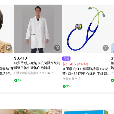
規定，逾期訂單將不符合回饋資格。 (7) 若上述或其他原因，致使消費者無接收到
爭議，台灣樂天市場保有更改條款與法律追訴之權利，活動詳情以樂天市場網
$3,410
$
降價
絲質手感抗皺納米抗菌醫療級制
整
$3,685
(降$410)
服醫生袍中醫袍白袍醫科
熟
真髮絲-蓬
來而康 Spirit 精國聽診器 (未滅
【
亞洲跨境設計購物平台 Pinkoi
P
品2色7
菌) CK-S747PF 心臟科 不鏽鋼
雙面 聽診器 成人用 診聽 診聽器
台灣樂天市場
1%
CKS747PF
3%