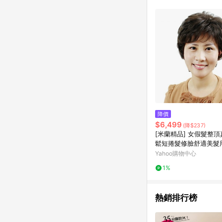
單已逾 365 天，根據台灣樂天回饋
點數回饋或點數回饋有
降價
$6,499
(降$237)
[米蘭精品] 女假髮整頂
鬆短捲髮修臉舒適美髮用
3vc27
Yahoo購物中心
1%
熱銷排行榜