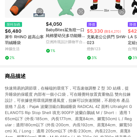
$4,050
限時加碼
降價
降價
BabyBites鯊魚咬一口
$6,480
$5,330
$42
(降$4,270)
純棉嬰幼兒多功能睡
犀牛 RHINO 超高山寒
充氣老公公拱門 SHW-
LA 
袋-青草綠
亞洲跨境設計購物平台
羽絨睡袋
023
定組合
Pinkoi
綠洲 
神腦生活
燈飾123
台灣
1%
吊繩
2%
3%
3
商品描述
快速簡易的調節環，在極端的環境下，可迅速做調整 Z 型 3D 結構，提
升睡袋的保暖度 內部有一個小口袋，可在睡覺時放置貴重物品 雙向拉鍊
設計，可依據使用環境調整通風度，拉鍊可以快速開關，不易咬布 產品
規格 ? 品名：Pajak 波蘭頂級白鵝絨睡袋 RADICAL 4Z 面料:Ultralight G
ELANOTS Rip Stop Shell 填充:900FP 波蘭白鵝絨 M / Short： 適用 1
65cm以下 (外長:185cm、內長177cm、肩寬84cm、腳寬50cm) L / Reg
ular：適用180cm以下 (外長:200cm、內長192cm、肩寬84cm、腳寬50
cm) XL / Long： 適用 205cm以下 (外長:230cm、內長222cm、肩寬8