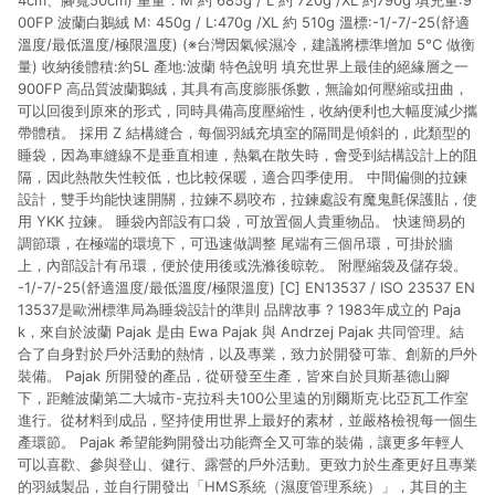
4cm、腳寬50cm) 重量：M 約 685g / L 約 720g /XL 約790g 填充量:9
00FP 波蘭白鵝絨 M: 450g / L:470g /XL 約 510g 溫標:-1/-7/-25(舒適
溫度/最低溫度/極限溫度) (※台灣因氣候濕冷，建議將標準增加 5°C 做衡
量) 收納後體積:約5L 產地:波蘭 特色說明 填充世界上最佳的絕緣層之一
900FP 高品質波蘭鵝絨，其具有高度膨脹係數，無論如何壓縮或扭曲，
可以回復到原來的形式，同時具備高度壓縮性，收納便利也大幅度減少攜
帶體積。 採用 Z 結構縫合，每個羽絨充填室的隔間是傾斜的，此類型的
睡袋，因為車縫線不是垂直相連，熱氣在散失時，會受到結構設計上的阻
隔，因此熱散失性較低，也比較保暖，適合四季使用。 中間偏側的拉鍊
設計，雙手均能快速開關，拉鍊不易咬布，拉鍊處設有魔鬼氈保護貼，使
用 YKK 拉鍊。 睡袋內部設有口袋，可放置個人貴重物品。 快速簡易的
調節環，在極端的環境下，可迅速做調整 尾端有三個吊環，可掛於牆
上，內部設計有吊環，便於使用後或洗滌後晾乾。 附壓縮袋及儲存袋。
-1/-7/-25(舒適溫度/最低溫度/極限溫度) [C] EN13537 / ISO 23537 EN
13537是歐洲標準局為睡袋設計的準則 品牌故事 ? 1983年成立的 Paja
k，來自於波蘭 Pajak 是由 Ewa Pajak 與 Andrzej Pajak 共同管理。結
合了自身對於戶外活動的熱情，以及專業，致力於開發可靠、創新的戶外
裝備。 Pajak 所開發的產品，從研發至生產，皆來自於貝斯基德山腳
下，距離波蘭第二大城市-克拉科夫100公里遠的別爾斯克‧比亞瓦工作室
進行。從材料到成品，堅持使用世界上最好的素材，並嚴格檢視每一個生
產環節。 Pajak 希望能夠開發出功能齊全又可靠的裝備，讓更多年輕人
可以喜歡、參與登山、健行、露營的戶外活動。更致力於生產更好且專業
的羽絨製品，並自行開發出「HMS系統（濕度管理系統）」，其目的主