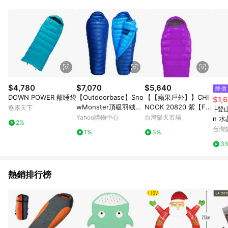
POINTS 回饋。 (3) 若購買之訂單（包含預購商品）未符合樂天
市場 45 天內完成訂單出貨及結帳，則不符合贈點資格。 (4) 如
使用APP、或中途瀏覽比價網、回饋網、Google等其他網頁、或
由網頁版(電腦版/手機版網頁)切換為App都將會造成追蹤中斷而
無法進行 LINE POINTS 回饋。 (5) LINE 購物為購物資訊整合性
平台，商品資料更新會有時間差，如顯示之商品規格、顏色、價
位、贈品與台灣樂天市場銷售網頁不符，以銷售網頁標示為準。
(6) 導購訂單已逾 365 天，根據台灣樂天回饋規定，逾期訂單將
不符合回饋資格。 (7) 若上述或其他原因，致使消費者無接收到
$4,780
$7,070
$5,640
降價
點數回饋或點數回饋有爭議，台灣樂天市場保有更改條款與法律
DOWN POWER 酣睡袋
【Outdoorbase】Sno
【【蘋果戶外】】CHI
$1,
追訴之權利，活動詳情以樂天市場網站公告為準。
wMonster頂級羽絨保
NOOK 20820 紫【FP
逐露天下
├登山
暖睡袋 800g
800/360g/右開】ULT
Yahoo購物中心
台灣樂天市場
n 水
2%
RA 鵝絨睡袋 短版羽絨
CM-
台灣
1%
3%
睡袋 S360 露營登山
3
熱銷排行榜