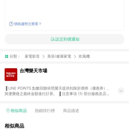
價格趨勢怎麼看？
設定到價通知
分類：
家電影音
美容/健康家電
吹風機
台灣樂天市場
▐ LINE POINTS 點數回饋依照樂天提供扣除折價券（優惠券）、
與運費後之最終金額進行計算。 ▐ 注意事項 (1) 部分服務及店家
不符合贈點資格，購買後將不贈送 LINE POINTS 點數，亦不得使
用點數紅包，如：ezcook 美食廚房、樂天市場商家付款中心、
Smart mobile、神腦生活、JS巨盛、樂天KOBO電子書，請詳閱
相似商品
熱銷排行榜
商品描述
LINE POINTS 加碼店家清單
（https://lin.ee/1MCw7pe/rcfk）。 (2) 需透過 LINE 購物前往
相似商品
台灣樂天市場，並在同一瀏覽器於24小時內結帳，才享有 LINE