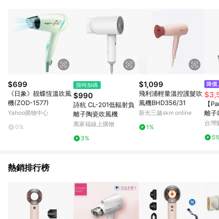
POINTS 回饋。 (3) 若購買之訂單（包含預購商品）未符合樂天
市場 45 天內完成訂單出貨及結帳，則不符合贈點資格。 (4) 如
使用APP、或中途瀏覽比價網、回饋網、Google等其他網頁、或
由網頁版(電腦版/手機版網頁)切換為App都將會造成追蹤中斷而
無法進行 LINE POINTS 回饋。 (5) LINE 購物為購物資訊整合性
平台，商品資料更新會有時間差，如顯示之商品規格、顏色、價
位、贈品與台灣樂天市場銷售網頁不符，以銷售網頁標示為準。
(6) 導購訂單已逾 365 天，根據台灣樂天回饋規定，逾期訂單將
不符合回饋資格。 (7) 若上述或其他原因，致使消費者無接收到
$699
$1,099
限時加碼
點數回饋或點數回饋有爭議，台灣樂天市場保有更改條款與法律
《日象》靚蝶恆溫吹風
飛利浦輕量溫控護髮吹
$3,
$990
追訴之權利，活動詳情以樂天市場網站公告為準。
機(ZOD-1577)
風機BHD356/31
【Pa
詩杭 CL-201低輻射負
Yahoo購物中心
新光三越skm online
離子吹
離子陶瓷吹風機
M)
台灣
萬家福線上購物
0%
1%
5
3%
熱銷排行榜