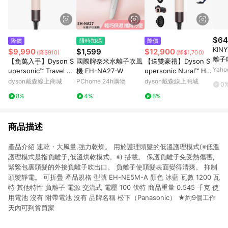
$64
降價
限時加碼
降價
KI
$9,990
$1,599
$12,900
(降$910)
(降$1,700)
離子吹
【免萬入手】Dyson S
國際牌奈米水離子吹風
【送雙豪禮】Dyson S
入 
Yah
upersonic™ Travel HD
機 EH-NA27-W
upersonic Nural™ HD
納袋
19 隨行吹風機 (粉霧玫
16 全新一代 智能吹風
dyson戴森線上商城
PChome 24h購物
dyson戴森線上商城
0
禁送 
瑰)
機 粉霧玫瑰
8%
4%
8%
商品描述
產品介紹 速乾・大風量,強力乾燥。 用於護理頭髮的低溫護理模式(※低溫
護理模式是指負離子,低溫烘乾模式。※) 搭載。 保護負離子免受熱傷害,
緊緊包裹頭髮的外接負離子吹出口。 負離子使頭髮表面變得清爽。 抑制
頭髮靜電。 可折疊 產品規格 型號 EH-NE5M-A 顏色 冰藍 瓦數 1200 瓦
特 其他特性 負離子 電源 交流式 電壓 100 伏特 商品重量 0.545 千克 使
用電池 沒有 附帶電池 沒有 品牌名稱 松下（Panasonic） ★約9個工作
天內可到貨買家