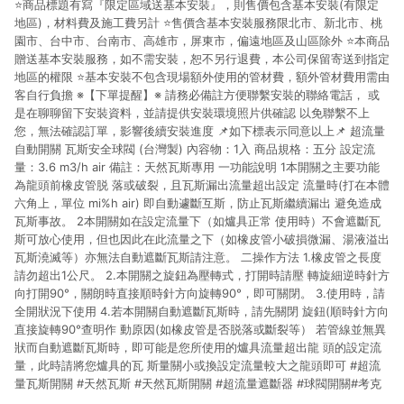
⭐️商品標題有寫『限定區域送基本安裝』，則售價包含基本安裝(有限定
市場 45 天內完成訂單出貨及結帳，則不符合贈點資格。 (4) 如
使用APP、或中途瀏覽比價網、回饋網、Google等其他網頁、或
地區)，材料費及施工費另計 ⭐️售價含基本安裝服務限北市、新北市、桃
由網頁版(電腦版/手機版網頁)切換為App都將會造成追蹤中斷而
園市、台中市、台南市、高雄市，屏東市，偏遠地區及山區除外 ⭐️本商品
無法進行 LINE POINTS 回饋。 (5) LINE 購物為購物資訊整合性
贈送基本安裝服務，如不需安裝，恕不另行退費，本公司保留寄送到指定
平台，商品資料更新會有時間差，如顯示之商品規格、顏色、價
地區的權限 ⭐️基本安裝不包含現場額外使用的管材費，額外管材費用需由
位、贈品與台灣樂天市場銷售網頁不符，以銷售網頁標示為準。
客自行負擔 ※【下單提醒】※ 請務必備註方便聯繫安裝的聯絡電話， 或
(6) 導購訂單已逾 365 天，根據台灣樂天回饋規定，逾期訂單將
是在聊聊留下安裝資料，並請提供安裝環境照片供確認 以免聯繫不上
不符合回饋資格。 (7) 若上述或其他原因，致使消費者無接收到
您，無法確認訂單，影響後續安裝進度 📌如下標表示同意以上📌 超流量
點數回饋或點數回饋有爭議，台灣樂天市場保有更改條款與法律
自動開關 瓦斯安全球閥 (台灣製) 內容物：1入 商品規格：五分 設定流
追訴之權利，活動詳情以樂天市場網站公告為準。
量：3.6 m3/h air 備註：天然瓦斯專用 一功能說明 1本開關之主要功能
為龍頭前橡皮管脱 落或破裂，且瓦斯漏出流量超出設定 流量時(打在本體
六角上，單位 mi%h air) 即自動遽斷互斯，防止瓦斯繼續漏出 避免造成
瓦斯事故。 2本開關如在設定流量下（如爐具正常 使用時）不會遮斷瓦
斯可放心使用，但也因此在此流量之下（如橡皮管小破損微漏、湯液溢出
瓦斯澆滅等）亦無法自動遮斷瓦斯請注意。 二操作方法 1.橡皮管之長度
請勿超出1公尺。 2.本開關之旋鈕為壓轉式，打開時請壓 轉旋細逆時針方
向打開90°，關朗時直接順時針方向旋轉90°，即可關閉。 3.使用時，請
全開狀況下使用 4.若本開關自動遮斷瓦斯時，請先關閉 旋鈕(順時針方向
直接旋轉90°查明作 動原因(如橡皮管是否脱落或斷裂等） 若管線並無異
狀而自動遮斷瓦斯時，即可能是您所使用的爐具流量超出龍 頭的設定流
量，此時請將您爐具的瓦 斯量關小或換設定流量較大之龍頭即可 #超流
量瓦斯開關 #天然瓦斯 #天然瓦斯開關 #超流量遮斷器 #球閥開關#考克