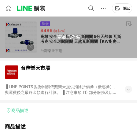
筆記
降價
$486
(降$24)
高雄 安全超流量自動瓦斯開關 5分天然氣 瓦斯
商品已停售
考克 安全球閥開關 天然瓦斯開關【KW廚房世
界】
台灣樂天市場
台灣樂天市場
▐ LINE POINTS 點數回饋依照樂天提供扣除折價券（優惠券）、
與運費後之最終金額進行計算。 ▐ 注意事項 (1) 部分服務及店家
不符合贈點資格，購買後將不贈送 LINE POINTS 點數，亦不得使
用點數紅包，如：ezcook 美食廚房、樂天市場商家付款中心、
Smart mobile、神腦生活、JS巨盛、樂天KOBO電子書，請詳閱
商品描述
LINE POINTS 加碼店家清單
（https://lin.ee/1MCw7pe/rcfk）。 (2) 需透過 LINE 購物前往
商品描述
台灣樂天市場，並在同一瀏覽器於24小時內結帳，才享有 LINE
POINTS 回饋。 (3) 若購買之訂單（包含預購商品）未符合樂天