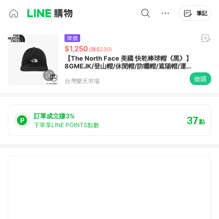
筆記
降價
$1,250
(降$230)
【The North Face 美國 快乾棒球帽《黑》】
8GMEJK/登山帽/休閒帽/防曬帽/遮陽帽/運動
帽
搶購
台灣樂天市場
訂單成立賺3%
37
點
下單享LINE POINTS點數