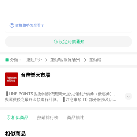
價格趨勢怎麼看？
設定到價通知
分類：
運動戶外
運動鞋/服飾/配件
運動帽
台灣樂天市場
▐ LINE POINTS 點數回饋依照樂天提供扣除折價券（優惠券）、
與運費後之最終金額進行計算。 ▐ 注意事項 (1) 部分服務及店家
不符合贈點資格，購買後將不贈送 LINE POINTS 點數，亦不得使
用點數紅包，如：ezcook 美食廚房、樂天市場商家付款中心、
Smart mobile、神腦生活、JS巨盛、樂天KOBO電子書，請詳閱
相似商品
熱銷排行榜
商品描述
LINE POINTS 加碼店家清單
（https://lin.ee/1MCw7pe/rcfk）。 (2) 需透過 LINE 購物前往
相似商品
台灣樂天市場，並在同一瀏覽器於24小時內結帳，才享有 LINE