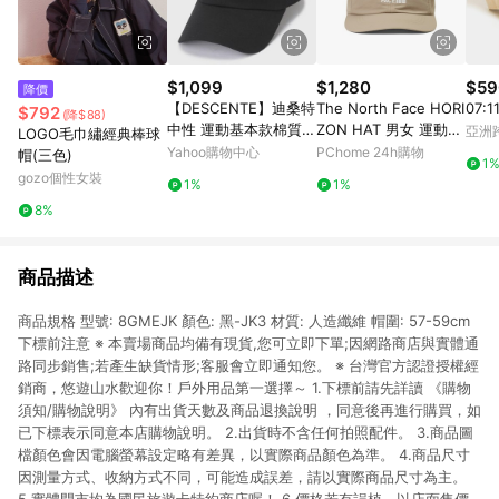
$1,099
$1,280
$59
降價
【DESCENTE】迪桑特
The North Face HORI
07:
$792
(降$88)
中性 運動基本款棉質運
ZON HAT 男女 運動帽
亞洲
LOGO毛巾繡經典棒球
動帽 棒球帽(黑色/白
NF0A8CQ1254
Pinko
Yahoo購物中心
PChome 24h購物
帽(三色)
1
色/米白色)
gozo個性女裝
1%
1%
8%
商品描述
商品規格 型號: 8GMEJK 顏色: 黑-JK3 材質: 人造纖維 帽圍: 57-59cm
下標前注意 ※ 本賣場商品均備有現貨,您可立即下單;因網路商店與實體通
路同步銷售;若產生缺貨情形;客服會立即通知您。 ※ 台灣官方認證授權經
銷商，悠遊山水歡迎你！戶外用品第一選擇～ 1.下標前請先詳讀 《購物
須知/購物說明》 內有出貨天數及商品退換說明 ，同意後再進行購買，如
已下標表示同意本店購物說明。 2.出貨時不含任何拍照配件。 3.商品圖
檔顏色會因電腦螢幕設定略有差異，以實際商品顏色為準。 4.商品尺寸
因測量方式、收納方式不同，可能造成誤差，請以實際商品尺寸為主。