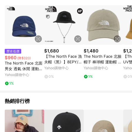
POINTS 回饋。 (3) 若購買之訂單（包含預購商品）未符合樂天
市場 45 天內完成訂單出貨及結帳，則不符合贈點資格。 (4) 如
使用APP、或中途瀏覽比價網、回饋網、Google等其他網頁、或
由網頁版(電腦版/手機版網頁)切換為App都將會造成追蹤中斷而
無法進行 LINE POINTS 回饋。 (5) LINE 購物為購物資訊整合性
平台，商品資料更新會有時間差，如顯示之商品規格、顏色、價
位、贈品與台灣樂天市場銷售網頁不符，以銷售網頁標示為準。
(6) 導購訂單已逾 365 天，根據台灣樂天回饋規定，逾期訂單將
不符合回饋資格。 (7) 若上述或其他原因，致使消費者無接收到
$1,680
$1,480
$1,
歷史低價
點數回饋或點數回饋有爭議，台灣樂天市場保有更改條款與法律
【The North Face 漁
The North Face 北臉
【Th
$960
(降$320)
追訴之權利，活動詳情以樂天市場網站公告為準。
夫帽《黑》】8EPY/戶
帽子 棒球帽 運動帽 遮
UV
The North Face 北面
外遮陽帽/機能帽/防潑
陽帽 NORM HAT 陶土
其》
Yahoo購物中心
Yahoo購物中心
Yah
男女 透氣 休閒 運動帽
水/遮陽防曬/戶外休閒/
灰 NF0A7WHO1I4
圓盤
帽子 老帽 棒球帽 HORI
Yahoo購物中心
0%
1%
0
日常穿搭
ZON HAT NF0A8CQ1
1%
8K2
熱銷排行榜