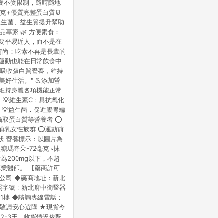
營養不受限制，隨時隨地
站公告為準。
克+優質完整蛋白質🥛
 益生菌、益生質提升幫助
品專家 🌿 方便素食：
該要平易近人，而不是在
康時尚：吃素不再是長輩的
有運動也能在日常飲食中
效吸收蛋白質營養，維持
好生活。" 💪添加營
：維持身體各項機能正常
 💡維生素C：具抗氧化
 💡益生菌：促進腸胃蠕
攝取蛋白質等營養者 ⭕
哺乳女性族群 ⭕運動前
粉狀 營養標示：以圖片為
焦糖瑪奇朵-72毫克 ▫️抹
取量為200mg以下，不超
業醫師。 【藥商許可
限公司 ◆藥商地址：新北
可執照字號：新北府中衛醫器
11樓 ◆諮詢專線電話：
藥局 敬請安心選購 ★現貨今
2-3天，收貨情況依配