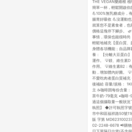
THE VEGAN樂維
點數回饋或點數回饋有
簡單一杯，輕鬆開啟你的
💪100%無乳糖成分，
腸胃好吸收 💪沒運動也
就算您不是素食者，也
價格這塊停下腳步。 
事情，環保也能很時尚
輕鬆地補充【蛋白質、
身體各項機能；自品牌募
養： 【分離大豆蛋白
運作。 💡鎂、維生素
作用。 💡維生素B2
動，增加體內好菌。 
不愛吃肉者蛋白質補充
後補給 容量/規格： 1
主 ☕️咖啡因每份含量： ▪️
茶牛奶-79毫克 ▪️咖啡
過這個攝取量一般狀況
執照】 ◆許可執照字號
市中和區福祥路50號11
販 字第 MD62310
02-2248-6678 
日下單隔日出貨(不含假