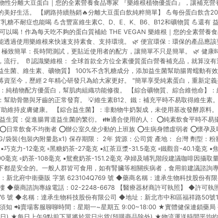
根 植物性分離大豆蛋白｜您的全素營養食品專家 『樂維根植物優蛋白』，讓補充
爭議，台灣樂天市場保有更改條款與法律追訴之權利，活動詳情以樂天市場網
美好生活。 【網路持續熱銷🔥分離大豆蛋白飲純粹簡單】 💪每份蛋白飲含20
有乳糖不耐症也能喝 💪含豐富維生素C、D、E、K、B6、B12和礦物質 💪還有
可以喝！作為每天吃不夠的蛋白質補給 THE VEGAN 樂維根｜您的全素營養食
能透過使用樂維根來快速支持素食、支持環境。 🌿 便宜環保：環保的產品應
 極致簡單：長時間測試，更貼近使用者的配方，讓簡單不只是簡單。 🌿 健
，流行。 🥛認識樂維根： 全球首款全方位全素優質蛋白營養補充品，就算沒
益生菌、維生素、礦物質】 100%不含乳糖成分，添加益生菌幫助腸胃蠕動有
資至今，歷經２年精心研發只為給大家更好。 "簡單享受純素蛋白，重新定義美
】：純植物配方優蛋白，幫肌肉組織功能修復。 【綜合礦物質、綜合維他命】
D：幫助骨骼與牙齒的正常發育。 💡維生素B12、鐵：補充平時不易取得維生素。
：有助維持皮膚健康。 【綜合益生菌】：非動物牛奶製成，未使用基改發酵原料。
益生質：促進腸胃道益生菌的繁衍。 👪適合使用的人： ⭕純素飲食平時不易
 ⭕日常飲食不均衡者 ⭕辦公室久坐少動的上班族 ⭕生病身體虛弱者 ⭕懷孕及
KG/袋裝(包裝內附量匙x1) 保存期限： 2年 貨源：公司貨 產地： 台灣 劑型：
巧克力-12毫克 ▫️黑糖奶茶-27毫克 ▪️紅茶豆漿-31.5毫克 ▫️鐵觀音-40.1毫克 ▪️
-90毫克 ▫️奶茶-108毫克 ▪️鴛鴦奶茶-151.2毫克 孕婦及哺乳階段建議咖啡因攝
下都是安全的。一般人群皆可食用，如有腎臟等相關疾病者，食用前建議諮詢專
：新北府中衛藥販 字第 623104Q769 號 ◆藥商名稱：達承生物科技股份有
樓 ◆藥商諮詢專線電話：02-2248-6678 【醫療器材商許可執照】 ◆許
02376 號 ◆名稱：達承生物科技股份有限公司 ◆地址：新北市中和區福祥路50號
📢購物須知 📲賣場客服聊聊時間：星期一~星期五 9:00~18:00 ★實體健保連鎖
日) ★每日上午9點前下單將於當日出貨(預購商品除外) ★物流運送時間平均約