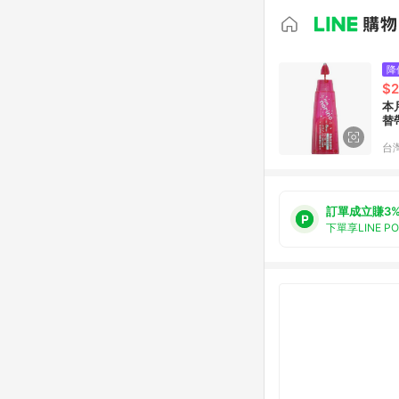
降
$
本
替帶
台
訂單成立賺3
下單享LINE P