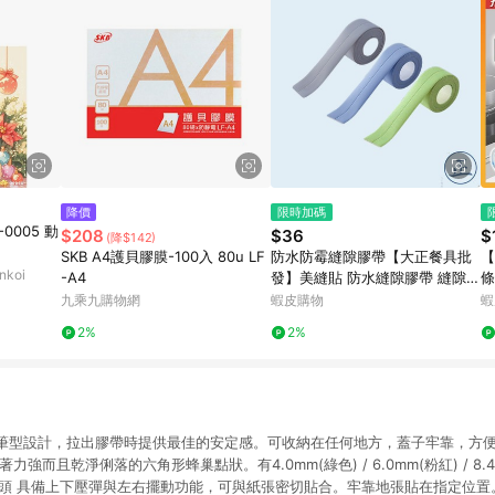
降價
限時加碼
-0005 動
$208
$36
$
(降$142)
SKB A4護貝膠膜-100入 80u LF
防水防霉縫隙膠帶【大正餐具批
【
koi
-A4
發】美縫貼 防水縫隙膠帶 縫隙膠
條
帶 膠帶 隙膠貼 防水隙膠貼 防霉
膠
九乘九購物網
蝦皮購物
蝦
隙膠貼 補縫隙膠帶 防水貼
器
2%
2%
的筆型設計，拉出膠帶時提供最佳的安定感。可收納在任何地方，蓋子牢靠，方便
強而且乾淨俐落的六角形蜂巢點狀。有4.0mm(綠色) / 6.0mm(粉紅) / 8.
帶頭 具備上下壓彈與左右擺動功能，可與紙張密切貼合。牢靠地張貼在指定位置。