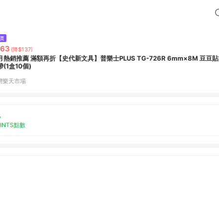
價
263
(降$137)
月熱銷推薦 滿額再折【史代新文具】普樂士PLUS TG-726R 6mm×8M 豆豆
(1盒10個)
灣樂天市場
%
OINTS點數