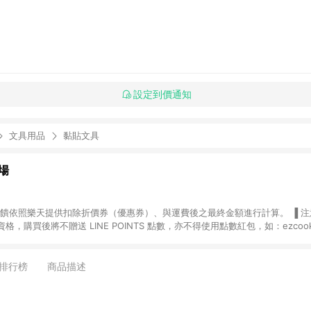
設定到價通知
文具用品
黏貼文具
場
，購買後將不贈送 LINE POINTS 點數，亦不得使用點數紅包，如：ezcoo
rt mobile、神腦生活、JS巨盛、樂天KOBO電子書，請詳閱 LINE POINT
購物前往台灣樂天市場，並在同一瀏覽器於24小時內結帳，才
出貨及結帳，則不符
排行榜
商品描述
E POINTS 回饋。 (5) LINE 購物為購物資訊整合性平台，商品資料更新
規格、顏色、價位、贈品與台灣樂天市場銷售網頁不符，以銷售網頁標示為準。 (6) 