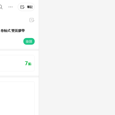
筆記
貼 卷軸式 雙面膠帶
搶購
7
點