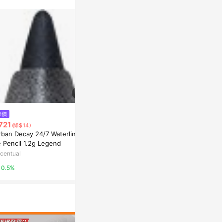
站公告為準。
$90
降價
降價
【震撼精品百貨】
721
$715
(降$14)
(降$14)
新幹線~三麗
rban Decay 24/7 Waterline E
Benefit Gimme Brow + Volumi
性筆-淺藍#10
Yahoo購物中
 Pencil 1.2g Legend
sing Pencil 1.19g 5 - Warm Blac
k-Brown
centual
Escentual
0%
0.5%
0.5%