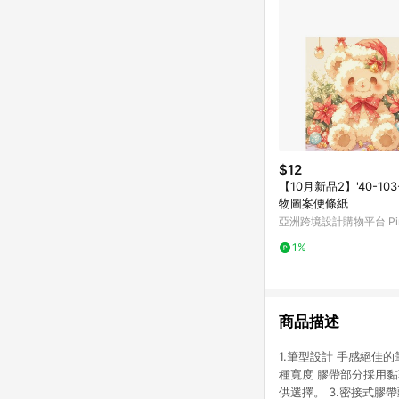
$12
【10月新品2】'40-103
物圖案便條紙
亞洲跨境設計購物平台 Pin
1%
商品描述
1.筆型設計 手感絕佳
種寬度 膠帶部分採用黏著力
供選擇。 3.密接式膠