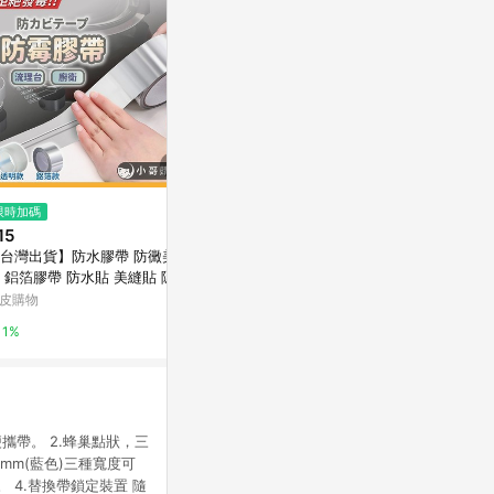
限時加碼
降價
限時加碼
15
$55
$53
(降$1)
台灣出貨】防水膠帶 防黴美縫
【史代新文具】北極熊 SPT2405
🔥桃園有貨
 鋁箔膠帶 防水貼 美縫貼 隱形
Y 24mm×5M 泡棉雙面膠帶
色冰箱膠帶 
帶 防黴膠帶 防風膠帶 擋風神
定 無痕不殘膠
皮購物
台灣樂天市場
蝦皮購物
 美縫條 膠帶
Avdrb
1%
3%
2.4%
攜帶。 2.蜂巢點狀，三
4mm(藍色)三種寬度可
 4.替換帶鎖定裝置 隨