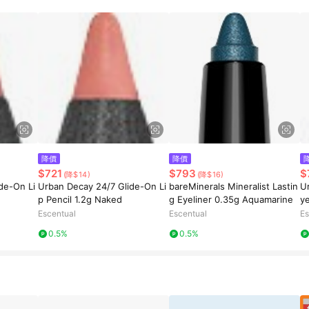
規定，逾期訂單將不符合回饋資格。 (7) 若上述或其他原因，致使消費者無接收到
爭議，台灣樂天市場保有更改條款與法律追訴之權利，活動詳情以樂天市場網
降價
降價
$721
$793
$
(降$14)
(降$16)
de-On Li
Urban Decay 24/7 Glide-On Li
bareMinerals Mineralist Lastin
U
p Pencil 1.2g Naked
g Eyeliner 0.35g Aquamarine
ye
Escentual
Escentual
Es
0.5%
0.5%