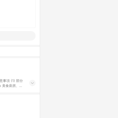
k 美食廚房、樂
S 加碼店家清單
導購訂