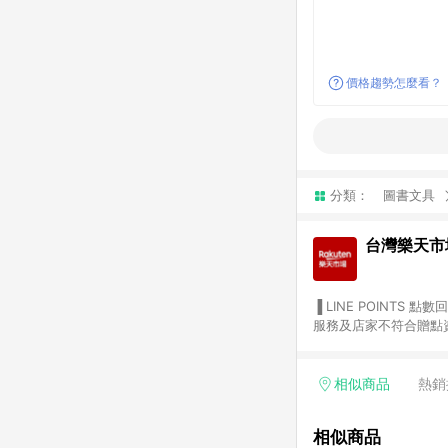
價格趨勢怎麼看？
分類：
圖書文具
台灣樂天市
▐ LINE POINTS 點數回饋依照樂天提供扣除折價券（優惠券）、與運費後之最終金額進行計算。 ▐ 注意事項 (1) 部分
服務及店家不符合贈點資格
天市場商家付款中心、Sma
（https://lin.ee/1MCw7pe/rcfk）。 (2) 需透過 LINE 
享有 LINE POINTS 回饋。 (3) 若購買之訂單（包含預購商品）未符合樂天市場 45 天內完成訂單
相似商品
熱銷
合贈點資格。 (4) 如使用APP、或中途瀏覽比價網、回饋網、Google等其他網頁、或由網頁版(電腦版/手機版網頁)切
換為App都將會造成追蹤中斷而無法進行 LIN
相似商品
會有時間差，如顯示之商品